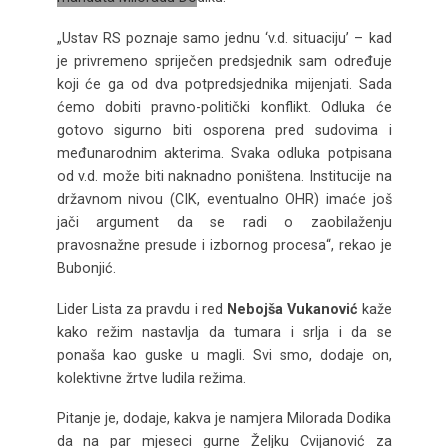
„Ustav RS poznaje samo jednu ‘v.d. situaciju’ – kad
je privremeno spriječen predsjednik sam određuje
koji će ga od dva potpredsjednika mijenjati. Sada
ćemo dobiti pravno-politički konflikt. Odluka će
gotovo sigurno biti osporena pred sudovima i
međunarodnim akterima. Svaka odluka potpisana
od v.d. može biti naknadno poništena. Institucije na
državnom nivou (CIK, eventualno OHR) imaće još
jači argument da se radi o zaobilaženju
pravosnažne presude i izbornog procesa“, rekao je
Bubonjić.
Lider Lista za pravdu i red
Nebojša Vukanović
kaže
kako režim nastavlja da tumara i srlja i da se
ponaša kao guske u magli. Svi smo, dodaje on,
kolektivne žrtve ludila režima.
Pitanje je, dodaje, kakva je namjera Milorada Dodika
da na par mjeseci gurne Željku Cvijanović za