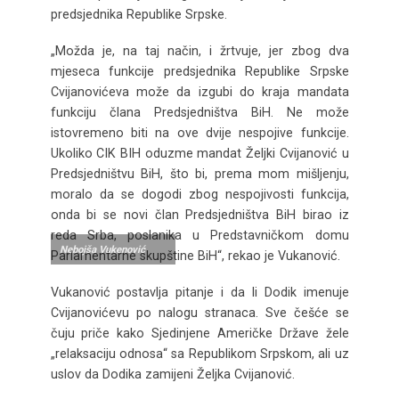
predsjednika Republike Srpske.
„Možda je, na taj način, i žrtvuje, jer zbog dva
mjeseca funkcije predsjednika Republike Srpske
Cvijanovićeva može da izgubi do kraja mandata
funkciju člana Predsjedništva BiH. Ne može
istovremeno biti na ove dvije nespojive funkcije.
Ukoliko CIK BIH oduzme mandat Željki Cvijanović u
Predsjedništvu BiH, što bi, prema mom mišljenju,
moralo da se dogodi zbog nespojivosti funkcija,
onda bi se novi član Predsjedništva BiH birao iz
reda Srba, poslanika u Predstavničkom domu
Nebojša Vukenović
Parlamentarne skupštine BiH“, rekao je Vukanović.
Vukanović postavlja pitanje i da li Dodik imenuje
Cvijanovićevu po nalogu stranaca. Sve češće se
čuju priče kako Sjedinjene Američke Države žele
„relaksaciju odnosa“ sa Republikom Srpskom, ali uz
uslov da Dodika zamijeni Željka Cvijanović.