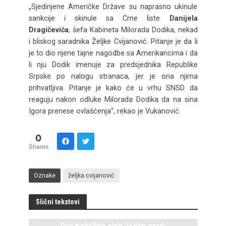
„Sjedinjene Američke Države su naprasno ukinule
sankcije i skinule sa Crne liste
Danijela
Dragičevića
, šefa Kabineta Milorada Dodika, nekad
i bliskog saradnika Željke Cvijanović. Pitanje je da li
je to dio njene tajne nagodbe sa Amerikancima i da
li nju Dodik imenuje za predsjednika Republike
Srpske po nalogu stranaca, jer je ona njima
prihvatljiva. Pitanje je kako će u vrhu SNSD da
reaguju nakon odluke Milorada Dodika da na sina
Igora prenese ovlašćenja“, rekao je Vukanović.
0
Shares
Oznake
željka cvijanović
Slični tekstovi
Dva politička sina, jedan grad: