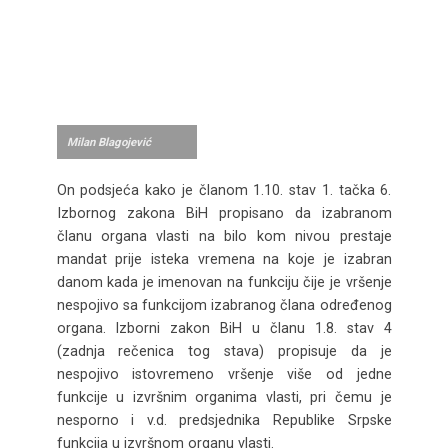
Milan Blagojević
On podsjeća kako je članom 1.10. stav 1. tačka 6.
Izbornog zakona BiH propisano da izabranom
članu organa vlasti na bilo kom nivou prestaje
mandat prije isteka vremena na koje je izabran
danom kada je imenovan na funkciju čije je vršenje
nespojivo sa funkcijom izabranog člana određenog
organa. Izborni zakon BiH u članu 1.8. stav 4
(zadnja rečenica tog stava) propisuje da je
nespojivo istovremeno vršenje više od jedne
funkcije u izvršnim organima vlasti, pri čemu je
nesporno i v.d. predsjednika Republike Srpske
funkcija u izvršnom organu vlasti.