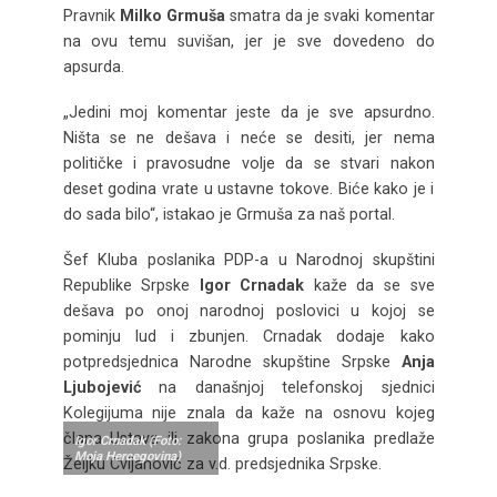
Pravnik
Milko Grmuša
smatra da je svaki komentar
na ovu temu suvišan, jer je sve dovedeno do
apsurda.
„Jedini moj komentar jeste da je sve apsurdno.
Ništa se ne dešava i neće se desiti, jer nema
političke i pravosudne volje da se stvari nakon
deset godina vrate u ustavne tokove. Biće kako je i
do sada bilo“, istakao je Grmuša za naš portal.
Šef Kluba poslanika PDP-a u Narodnoj skupštini
Republike Srpske
Igor Crnadak
kaže da se sve
dešava po onoj narodnoj poslovici u kojoj se
pominju lud i zbunjen. Crnadak dodaje kako
potpredsjednica Narodne skupštine Srpske
Anja
Ljubojević
na današnjoj telefonskoj sjednici
Kolegijuma nije znala da kaže na osnovu kojeg
člana Ustava ili zakona grupa poslanika predlaže
Igor Crnadak (Foto:
Moja Hercegovina)
Željku Cvijanović za v.d. predsjednika Srpske.