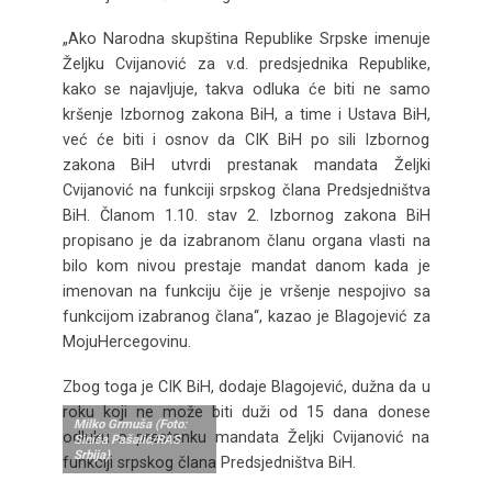
„Ako Narodna skupština Republike Srpske imenuje
Željku Cvijanović za v.d. predsjednika Republike,
kako se najavljuje, takva odluka će biti ne samo
kršenje Izbornog zakona BiH, a time i Ustava BiH,
već će biti i osnov da CIK BiH po sili Izbornog
zakona BiH utvrdi prestanak mandata Željki
Cvijanović na funkciji srpskog člana Predsjedništva
BiH. Članom 1.10. stav 2. Izbornog zakona BiH
propisano je da izabranom članu organa vlasti na
bilo kom nivou prestaje mandat danom kada je
imenovan na funkciju čije je vršenje nespojivo sa
funkcijom izabranog člana“, kazao je Blagojević za
MojuHercegovinu.
Zbog toga je CIK BiH, dodaje Blagojević, dužna da u
roku koji ne može biti duži od 15 dana donese
Milko Grmuša (Foto:
odluku o prestanku mandata Željki Cvijanović na
Siniša Pašalić/RAS
Srbija)
funkciji srpskog člana Predsjedništva BiH.