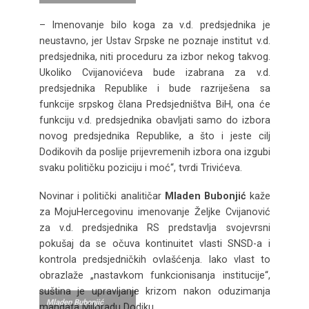
– Imenovanje bilo koga za v.d. predsjednika je
neustavno, jer Ustav Srpske ne poznaje institut v.d.
predsjednika, niti proceduru za izbor nekog takvog.
Ukoliko Cvijanovićeva bude izabrana za v.d.
predsjednika Republike i bude razriješena sa
funkcije srpskog člana Predsjedništva BiH, ona će
funkciju v.d. predsjednika obavljati samo do izbora
novog predsjednika Republike, a što i jeste cilj
Dodikovih da poslije prijevremenih izbora ona izgubi
svaku političku poziciju i moć“, tvrdi Trivićeva.
Novinar i politički analitičar
Mladen Bubonjić
kaže
za MojuHercegovinu imenovanje Željke Cvijanović
za v.d. predsjednika RS predstavlja svojevrsni
pokušaj da se očuva kontinuitet vlasti SNSD-a i
kontrola predsjedničkih ovlašćenja. Iako vlast to
obrazlaže „nastavkom funkcionisanja institucije“,
suština je upravljanje krizom nakon oduzimanja
Mladen Bubonjić
mandata Miloradu Dodiku.