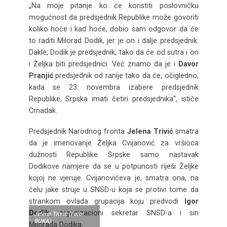
„Na moje pitanje ko će koristiti poslovničku
mogućnost da predsjednik Republike može govoriti
koliko hoće i kad hoće, dobio sam odgovor da će
to raditi Milorad Dodik, jer je on i dalje predsjednik.
Dakle, Dodik je predsjednik, tako da će od sutra i on
i Željka biti predsjednici. Već znamo da je i
Davor
Pranjić
predsjednik od ranije tako da će, očigledno,
kada se 23. novembra izabere predsjednik
Republike, Srpska imati četiri predsjednika“, ističe
Crnadak.
Predsjednik Narodnog fronta
Jelena Trivić
smatra
da je imenovanje Željka Cvijanović za vršioca
dužnosti Republike Srpske samo nastavak
Dodikove namjere da se u potpunosti riješi Željke
kojoj ne vjeruje. Cvijanovićeva je, smatra ona, na
čelu jake struje u SNSD-u koja se protivi tome da
strankom ovlada grupacija koju predvodi
Igor
Dodik,
organizacioni sekretar SNSD-a i sin
Jelena Trivić (Foto:
BUKA)
Milorada Dodika.