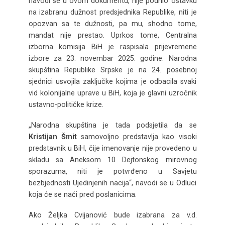
navodi se u ovom dokumentu, nije podnio ostavku
na izabranu dužnost predsjednika Republike, niti je
opozvan sa te dužnosti, pa mu, shodno tome,
mandat nije prestao. Uprkos tome, Centralna
izborna komisija BiH je raspisala prijevremene
izbore za 23. novembar 2025. godine. Narodna
skupština Republike Srpske je na 24. posebnoj
sjednici usvojila zaključke kojima je odbacila svaki
vid kolonijalne uprave u BiH, koja je glavni uzročnik
ustavno-političke krize.
„Narodna skupština je tada podsjetila da se
Kristijan Šmit
samovoljno predstavlja kao visoki
predstavnik u BiH, čije imenovanje nije provedeno u
skladu sa Aneksom 10 Dejtonskog mirovnog
sporazuma, niti je potvrđeno u Savjetu
bezbjednosti Ujedinjenih nacija“, navodi se u Odluci
koja će se naći pred poslanicima.
Ako Željka Cvijanović bude izabrana za v.d.