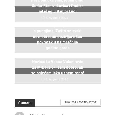
Sudar Stanivukovića i Dodika
mlađeg u Banjoj Luci
7. Avgusta 2026.
Istočno Sarajevo ponovo živi
s pucnjima: Zašto se svaki
novi obračun doživljava kao
povratak u najmračnije
godine grada
5. Avgusta 2026.
Novinarka Vesna Vukmirović
za MH: Fizički sam dobro, ali
se osjećam jako uznemireno!
4. Avgusta 2026.
O autoru
POGLEDAJ SVE TEKSTOVE