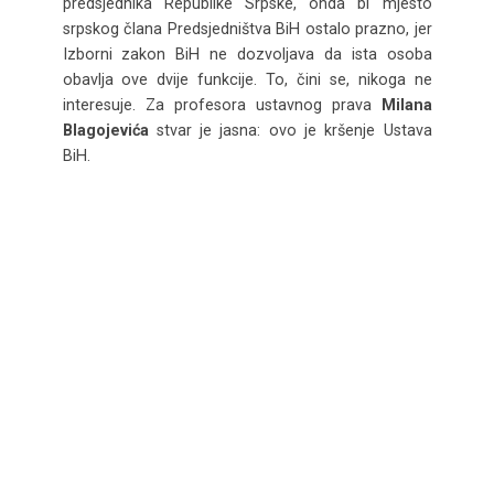
predsjednika Republike Srpske, onda bi mjesto
srpskog člana Predsjedništva BiH ostalo prazno, jer
Izborni zakon BiH ne dozvoljava da ista osoba
obavlja ove dvije funkcije. To, čini se, nikoga ne
interesuje. Za profesora ustavnog prava
Milana
Blagojevića
stvar je jasna: ovo je kršenje Ustava
BiH.