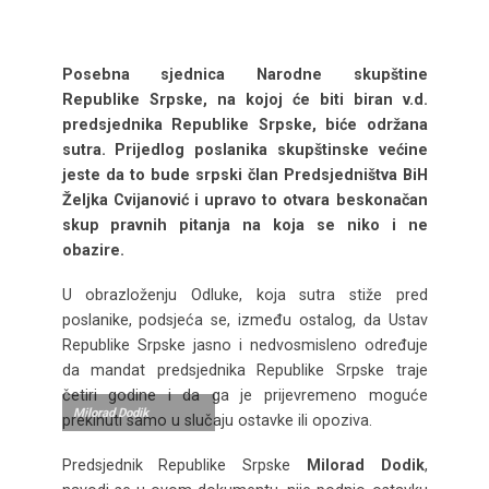
Posebna sjednica Narodne skupštine
Republike Srpske, na kojoj će biti biran v.d.
predsjednika Republike Srpske, biće održana
sutra. Prijedlog poslanika skupštinske većine
jeste da to bude srpski član Predsjedništva BiH
Željka Cvijanović i upravo to otvara beskonačan
skup pravnih pitanja na koja se niko i ne
obazire.
U obrazloženju Odluke, koja sutra stiže pred
poslanike, podsjeća se, između ostalog, da Ustav
Republike Srpske jasno i nedvosmisleno određuje
da mandat predsjednika Republike Srpske traje
četiri godine i da ga je prijevremeno moguće
Milorad Dodik
prekinuti samo u slučaju ostavke ili opoziva.
Predsjednik Republike Srpske
Milorad Dodik
,