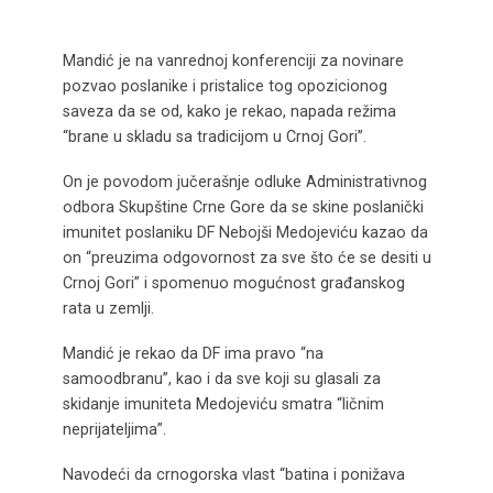
Mandić je na vanrednoj konferenciji za novinare
pozvao poslanike i pristalice tog opozicionog
saveza da se od, kako je rekao, napada režima
“brane u skladu sa tradicijom u Crnoj Gori”.
On je povodom jučerašnje odluke Administrativnog
odbora Skupštine Crne Gore da se skine poslanički
imunitet poslaniku DF Nebojši Medojeviću kazao da
on “preuzima odgovornost za sve što će se desiti u
Crnoj Gori” i spomenuo mogućnost građanskog
rata u zemlji.
Mandić je rekao da DF ima pravo “na
samoodbranu”, kao i da sve koji su glasali za
skidanje imuniteta Medojeviću smatra “ličnim
neprijateljima”.
Navodeći da crnogorska vlast “batina i ponižava