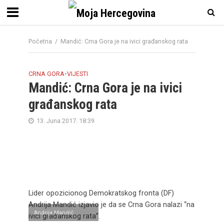
Početna
/
Mandić: Crna Gora je na ivici građanskog rata
CRNA GORA
•
VIJESTI
Mandić: Crna Gora je na ivici
građanskog rata
13. Juna 2017. 18:39
Lider opozicionog Demokratskog fronta (DF)
Andrija Mandić izjavio je da se Crna Gora nalazi “na
Andrija Mandić
ivici građanskog rata”.