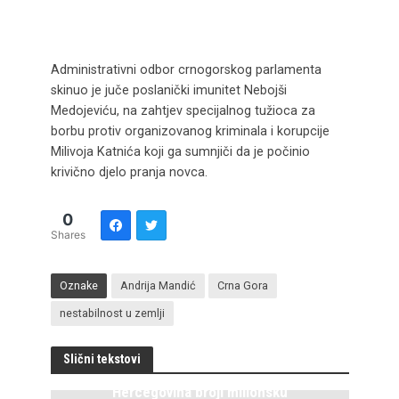
Administrativni odbor crnogorskog parlamenta
skinuo je juče poslanički imunitet Nebojši
Medojeviću, na zahtjev specijalnog tužioca za
borbu protiv organizovanog kriminala i korupcije
Milivoja Katnića koji ga sumnjiči da je počinio
krivično djelo pranja novca.
0
Shares
Oznake
Andrija Mandić
Crna Gora
nestabilnost u zemlji
Slični tekstovi
Hercegovina broji milionsku