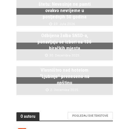
štetu: Nevesinje ne pamti
ovakvo nevrijeme u
posljednjih 50 godina
23. Jula 2026.
Odbijena žalba SNSD-a,
ponavljaju se izbori na 136
biračkih mjesta
30. Decembra 2025.
Vlasništvo nad hotelom
“Ljubinje” preneseno na
opštinu
2. Decembra 2025.
O autoru
POGLEDAJ SVE TEKSTOVE