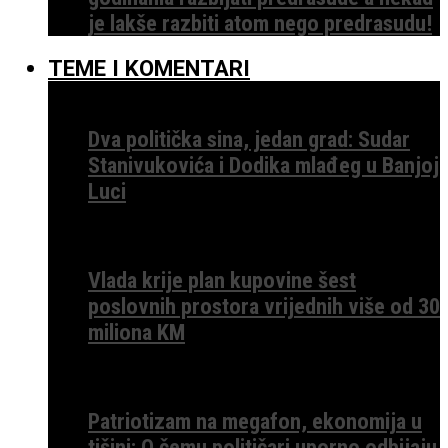
je lakše razbiti atom nego predrasudu!
TEME I KOMENTARI
Dva politička sina, jedan grad: Sudar
Stanivukovića i Dodika mlađeg u Banjoj
Luci
Vlada krije plan kupovine šest
poslovnih prostora vrijednih više od 30
miliona KM
Patriotizam na megafon, ekonomija u
tišini: O čemu političari uporno odbijaju