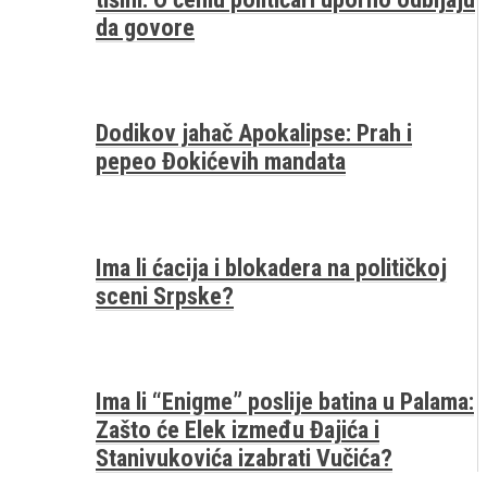
da govore
Dodikov jahač Apokalipse: Prah i
pepeo Đokićevih mandata
Ima li ćacija i blokadera na političkoj
sceni Srpske?
Ima li “Enigme” poslije batina u Palama:
Zašto će Elek između Đajića i
Stanivukovića izabrati Vučića?