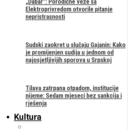
„Dabar“: Porodične veze sa
Elektroprivredom otvorile pitanje
nepristrasnosti
Sudski zaokret u slučaju Gajanin: Kako
je promijenjen sudija u jednom od
najosjetljivijih sporova u Srpskoj
Tilava zatrpana otpadom, institucije
nijeme: Sedam mjeseci bez sankcija i
rješenja
Kultura