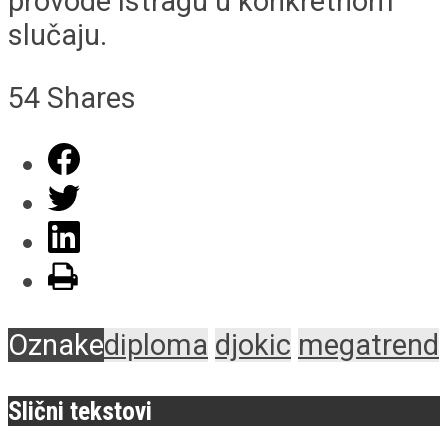
provode istragu u konkretnom
slučaju.
54
Shares
Oznake
diploma
djokic
megatrend
Slični tekstovi