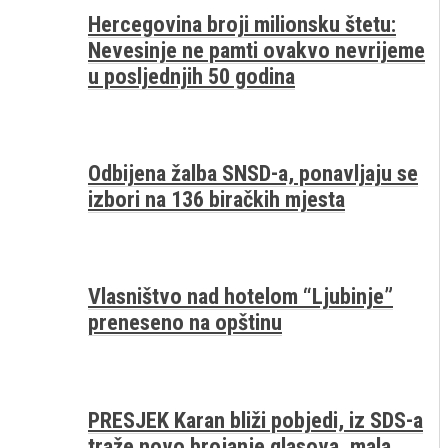
Hercegovina broji milionsku štetu:
Nevesinje ne pamti ovakvo nevrijeme
u posljednjih 50 godina
Odbijena žalba SNSD-a, ponavljaju se
izbori na 136 biračkih mjesta
Vlasništvo nad hotelom “Ljubinje”
preneseno na opštinu
PRESJEK Karan bliži pobjedi, iz SDS-a
traže novo brojanje glasova, mala