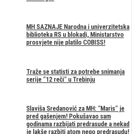
MH SAZNAJE Narodna i univerzitetska
biblioteka RS u blokadi, Ministarstvo
prosvjete nije platilo COBISS!
Traže se statisti za potrebe snimanja
serije ”12 reči” u Trebinju
Slaviša Sredanović za MH: ”Maris” je
pred gašenjem! Pokušavao sam
godinama razbijati predrasude a nekad
je lakše razbiti atom nego predrasudu!