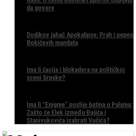
da govore
Dodikov jahač Apokalipse: Prah i pepeo
Đokićevih mandata
Ima li ćacija i blokadera na političkoj
sceni Srpske?
Ima li “Enigme” poslije batina u Palama:
Zašto će Elek između Đajića i
Stanivukovića izabrati Vučića?