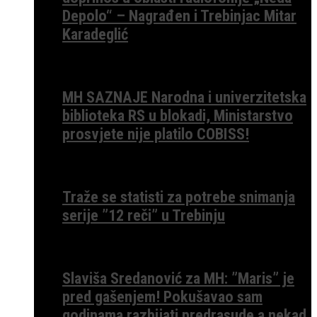
Depolo“ – Nagrađen i Trebinjac Mitar
Karadeglić
MH SAZNAJE Narodna i univerzitetska
biblioteka RS u blokadi, Ministarstvo
prosvjete nije platilo COBISS!
Traže se statisti za potrebe snimanja
serije ”12 reči” u Trebinju
Slaviša Sredanović za MH: ”Maris” je
pred gašenjem! Pokušavao sam
godinama razbijati predrasude a nekad