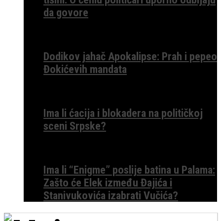
da govore
Dodikov jahač Apokalipse: Prah i pepeo
Đokićevih mandata
Ima li ćacija i blokadera na političkoj
sceni Srpske?
Ima li “Enigme” poslije batina u Palama:
Zašto će Elek između Đajića i
Stanivukovića izabrati Vučića?