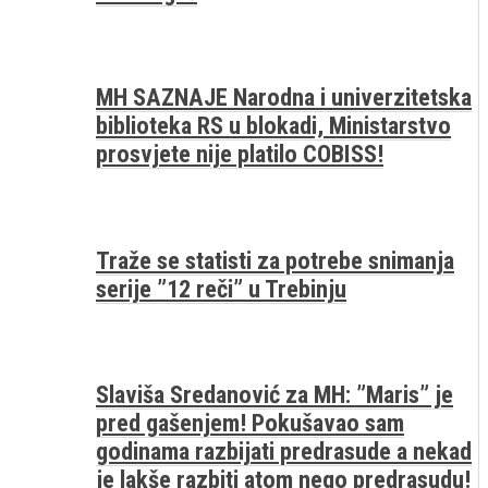
MH SAZNAJE Narodna i univerzitetska
biblioteka RS u blokadi, Ministarstvo
prosvjete nije platilo COBISS!
Traže se statisti za potrebe snimanja
serije ”12 reči” u Trebinju
Slaviša Sredanović za MH: ”Maris” je
pred gašenjem! Pokušavao sam
godinama razbijati predrasude a nekad
je lakše razbiti atom nego predrasudu!