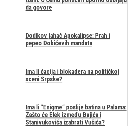
da govore
Dodikov jahač Apokalipse: Prah i
pepeo Đokićevih mandata
Ima li ćacija i blokadera na političkoj
sceni Srpske?
Ima li “Enigme” poslije batina u Palama:
Zašto će Elek između Đajića i
Stanivukovića izabrati Vučića?