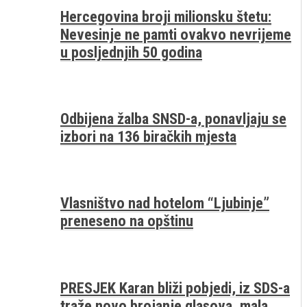
Hercegovina broji milionsku štetu:
Nevesinje ne pamti ovakvo nevrijeme
u posljednjih 50 godina
Odbijena žalba SNSD-a, ponavljaju se
izbori na 136 biračkih mjesta
Vlasništvo nad hotelom “Ljubinje”
preneseno na opštinu
PRESJEK Karan bliži pobjedi, iz SDS-a
traže novo brojanje glasova, mala