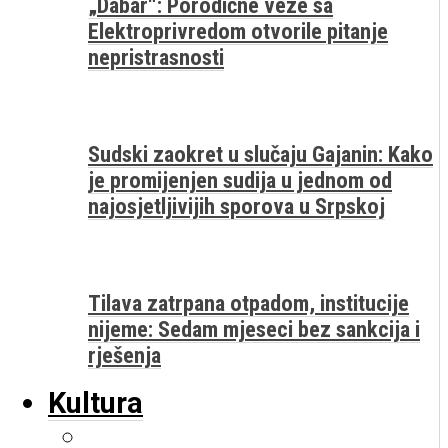
„Dabar“: Porodične veze sa
Elektroprivredom otvorile pitanje
nepristrasnosti
Sudski zaokret u slučaju Gajanin: Kako
je promijenjen sudija u jednom od
najosjetljivijih sporova u Srpskoj
Tilava zatrpana otpadom, institucije
nijeme: Sedam mjeseci bez sankcija i
rješenja
Kultura