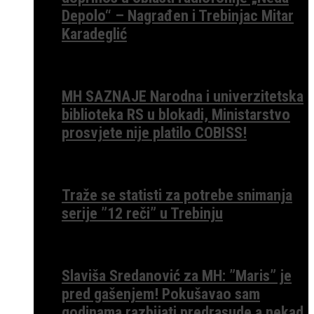
Depolo“ – Nagrađen i Trebinjac Mitar
Karadeglić
MH SAZNAJE Narodna i univerzitetska
biblioteka RS u blokadi, Ministarstvo
prosvjete nije platilo COBISS!
Traže se statisti za potrebe snimanja
serije ”12 reči” u Trebinju
Slaviša Sredanović za MH: ”Maris” je
pred gašenjem! Pokušavao sam
godinama razbijati predrasude a nekad