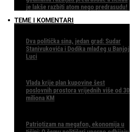
je lakše razbiti atom nego predrasudu!
TEME I KOMENTARI
Dva politička sina, jedan grad: Sudar
Stanivukovića i Dodika mlađeg u Banjoj
Luci
Vlada krije plan kupovine šest
poslovnih prostora vrijednih više od 30
miliona KM
Patriotizam na megafon, ekonomija u
tišini: O čemu političari uporno odbijaju