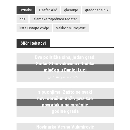
Oznake
Džafer Alić
glasanje
gradonačelnik
hdz
islamska zajednica Mostar
lista Ostajte ovdje
Velibor Milivojević
Slični tekstovi
Dva politička sina, jedan grad:
Sudar Stanivukovića i Dodika
mlađeg u Banjoj Luci
7. Avgusta 2026.
Istočno Sarajevo ponovo živi
s pucnjima: Zašto se svaki
novi obračun doživljava kao
povratak u najmračnije
godine grada
5. Avgusta 2026.
Novinarka Vesna Vukmirović