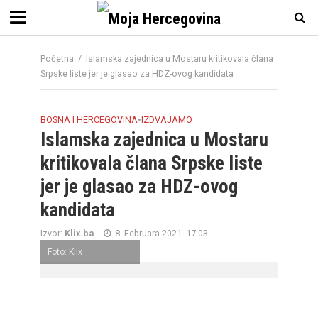
Početna
/
Islamska zajednica u Mostaru kritikovala člana
Srpske liste jer je glasao za HDZ-ovog kandidata
BOSNA I HERCEGOVINA
•
IZDVAJAMO
Islamska zajednica u Mostaru
kritikovala člana Srpske liste
jer je glasao za HDZ-ovog
kandidata
Izvor:
Klix.ba
8. Februara 2021. 17:03
Foto: Klix