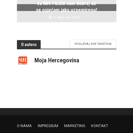
za MH: Fizički sam dobro, ali
se osjećam jako uznemireno!
4. Avgusta 2026.
O autoru
POGLEDAJ SVE TEKSTOVE
Moja Hercegovina
O NAMA
IMPRESSUM
MARKETING
KONTAKT