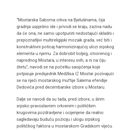
“Mostarska Saborna crkva na Bjelušinama, čija
gradnja uspješno ide i privodi se kraju, zaziva nadu
da će ona, ne samo upotpuniti nedostajući skladni i
prepoznatljivi multireligijski mozaik grada, već biti i
konstruktivni poticaj harmonizirajućoj ulozi srpskog
elementa u njemu. Za dobrobit boljeg, otvorenog i
naprednog Mostara, u interesu svih, a ni na čiju
štetu”, navodi se na početku saopćenja koje
potpisuje predsjednik Medžlisa IZ Mostar pozivajući
se na riječi mostarskog muftije Salema efendije
Dedovića pred decembarske izbore u Mostaru.
Dalje se navodi da su tada, pred izbore, u širim
srpsko-pravoslavnim crkvenim i političkim
krugovima pozdravljene i ocijenjene da realno
sagledavaju buduću poziciju i ulogu srpskog
političkog faktora u mostarskom Gradskom vijeću.