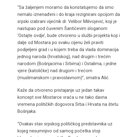
“Sa žaljenjem moramo da konstatujemo da smo
nemalo iznenađeni i do kraja rezignirani opcijom da
srpski izabrani vijećnik dr. Velibor Milivojević, koji je
nastupao pod čuvenim Šantićevim sloganom
‘Ostajte ovdje’, bude otvoreno u službi projekta koji i
dalje od Mostara po svaku cijenu želi praviti
podijeljeni grad i u kojem treba da vlada dominacija
jednog naroda (hrvatskog), nad drugim i trećim
narodom (Bošnjacima i Srbima) i Ostalima, i jedne
vjere (katoličke) nad drugom i trećom
(muslimanskom i pravoslavnom)”, smatra Alić.
Kaže da otvoreno pristajanje uz jedan takav
koncept sve Mostarce vraća u ne tako davna
vremena političkih dogovora Srba i Hrvata na štetu
Bošnjaka.
“Ovakav stav srpskog političkog predstavnika uz
kojeg nesumnjivo od samog početka stoji