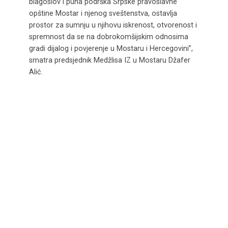
blagoslov i puna podrška Srpske pravoslavne
opštine Mostar i njenog sveštenstva, ostavlja
prostor za sumnju u njihovu iskrenost, otvorenost i
spremnost da se na dobrokomšijskim odnosima
gradi dijalog i povjerenje u Mostaru i Hercegovini”,
smatra predsjednik Medžlisa IZ u Mostaru Džafer
Alić.