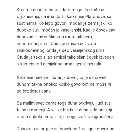
Ko ume duboko ćutati, dato mu je da izađe iz
ograničenja, da ima dodir, kao duše Platonove, sa
suštinama. Ko lepo govori, moćan je zemaljski, ko
duboko ćuti, moćan je vaseljenski. Kad je čovek sav
duhovan i sav suština on mora biti nem,
nepomičan, sâm. Onda je izašao iz života
svakodnevnog, onda je deo vaseljenskog uma.
Otuda je tako silan simbol tako silan čovek izveden
u kamenu od genijalnog uma i genijalnih ruku.
…
Šezdeset sekundi ćutanja dovoljno je da čovek
duhom takne onoliko koliko govorom ne može ni
za šezdeset dana.
Sa malim svećicama toga duha otkrivaju ljudi sve
tajne u materiji. A velike buktinje duha vide oni koji
mogu duboko ćutati, koji mogu izaći iz ograničenja.
Duboko u sebi, gde se čovek ne žara, gde čovek ne