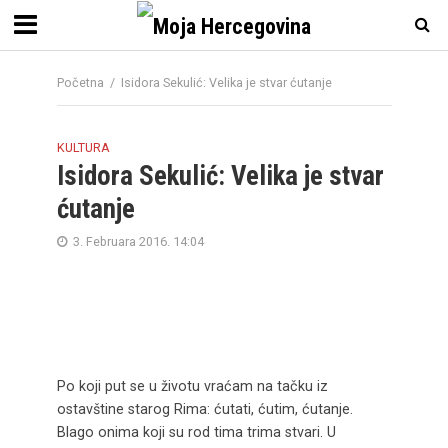
Početna
/
Isidora Sekulić: Velika je stvar ćutanje
KULTURA
Isidora Sekulić: Velika je stvar
ćutanje
3. Februara 2016. 14:04
Po koji put se u životu vraćam na tačku iz
ostavštine starog Rima: ćutati, ćutim, ćutanje.
Blago onima koji su rod tima trima stvari. U