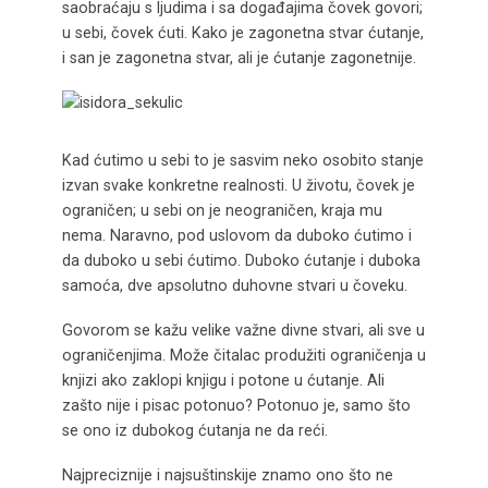
saobraćaju s ljudima i sa događajima čovek govori;
u sebi, čovek ćuti. Kako je zagonetna stvar ćutanje,
i san je zagonetna stvar, ali je ćutanje zagonetnije.
Kad ćutimo u sebi to je sasvim neko osobito stanje
izvan svake konkretne realnosti. U životu, čovek je
ograničen; u sebi on je neograničen, kraja mu
nema. Naravno, pod uslovom da duboko ćutimo i
da duboko u sebi ćutimo. Duboko ćutanje i duboka
samoća, dve apsolutno duhovne stvari u čoveku.
Govorom se kažu velike važne divne stvari, ali sve u
ograničenjima. Može čitalac produžiti ograničenja u
knjizi ako zaklopi knjigu i potone u ćutanje. Ali
zašto nije i pisac potonuo? Potonuo je, samo što
se ono iz dubokog ćutanja ne da reći.
Najpreciznije i najsuštinskije znamo ono što ne