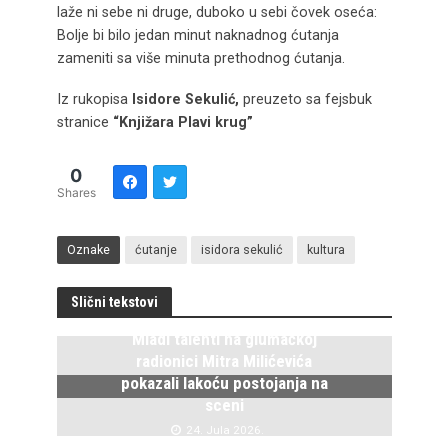
laže ni sebe ni druge, duboko u sebi čovek oseća:
Bolje bi bilo jedan minut naknadnog ćutanja
zameniti sa više minuta prethodnog ćutanja.
Iz rukopisa
Isidore Sekulić,
preuzeto sa fejsbuk
stranice
“Knjižara Plavi krug”
0
Shares
Oznake
ćutanje
isidora sekulić
kultura
Slični tekstovi
Mladi talenti na glumačkoj
radionici Mitra Milićevića
pokazali lakoću postojanja na
sceni
24. Jula 2026.