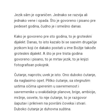
Jezik sâm je ograničen. Jednako se razvija ali
jednako vene i opada. Što je govoreno i pisano pre
pedeset godina, čudno je i smešno danas.
Kako je govoreno pre sto godina, to je groteskni
dijalekt. Danas, to isto kazalo bi se sasvim drugačije
jezikom koji će dakako postati u ime Božije takođe
groteskni dijalekt. A što je pre trista godina
govoreno i pisano, to je mrtav jezik, to je knjizi
fotografisan pokojnik.
Ćutanje, naprotiv, uvek je isto. Ono duboko ćutanje,
da naglasimo opet. Plitko ćutanje, sa stegnutim
ustima očima uperenim u savremenost i
savremenike u svakidašnje planove, brige, ambicije,
mržnje, osvete, to nije ćutanje, to je razgovor
šaputav i prikriven na površini čoveka i stvari.
Duboko ćutanje je duhovna suština.