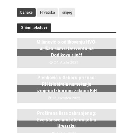
Oznake
Hrvatska
snijeg
Slični tekstovi
Milanović o odlikovanju HVO-
a: Išao sam u Derventu na
Dodikovu riječ!
24. Aprila 2023.
Plenković u Saboru priznao:
RH izlobirala nametanje
izmjena Izbornog zakona BiH
18. Oktobra 2022.
Proširena lista zabranjenog:
Evo šta sve možete unijeti u
Hrvatsku