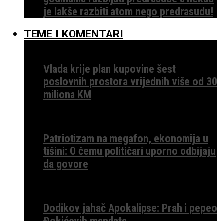
je lakše razbiti atom nego predrasudu!
TEME I KOMENTARI
Vlada krije plan kupovine šest
poslovnih prostora vrijednih više od 30
miliona KM
Patriotizam na megafon, ekonomija u
tišini: O čemu političari uporno odbijaju
da govore
Dodikov jahač Apokalipse: Prah i pepeo
Đokićevih mandata