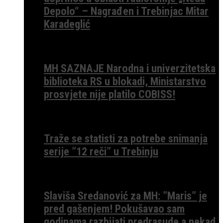
Depolo“ – Nagrađen i Trebinjac Mitar
Karadeglić
MH SAZNAJE Narodna i univerzitetska
biblioteka RS u blokadi, Ministarstvo
prosvjete nije platilo COBISS!
Traže se statisti za potrebe snimanja
serije ”12 reči” u Trebinju
Slaviša Sredanović za MH: ”Maris” je
pred gašenjem! Pokušavao sam
godinama razbijati predrasude a nekad