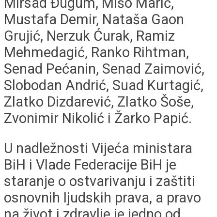
Mirsad Đugum, Mišo Marić,
Mustafa Demir, Nataša Gaon
Grujić, Nerzuk Ćurak, Ramiz
Mehmedagić, Ranko Rihtman,
Senad Pećanin, Senad Zaimović,
Slobodan Andrić, Suad Kurtagić,
Zlatko Dizdarević, Zlatko Šoše,
Zvonimir Nikolić i Žarko Papić.
U nadležnosti Vijeća ministara
BiH i Vlade Federacije BiH je
staranje o ostvarivanju i zaštiti
osnovnih ljudskih prava, a pravo
na život i zdravlje je jedno od