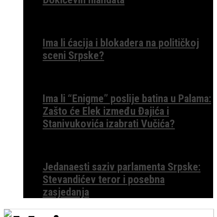
Ima li ćacija i blokadera na političkoj
sceni Srpske?
Ima li “Enigme” poslije batina u Palama:
Zašto će Elek između Đajića i
Stanivukovića izabrati Vučića?
Jedanaesti saziv parlamenta Srpske:
Stevandićev teror i posebna
zasjedanja