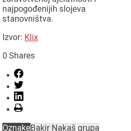
najpogođenijih slojeva
stanovništva.
Izvor:
Klix
0
Shares
Oznake
Bakir Nakaš
grupa