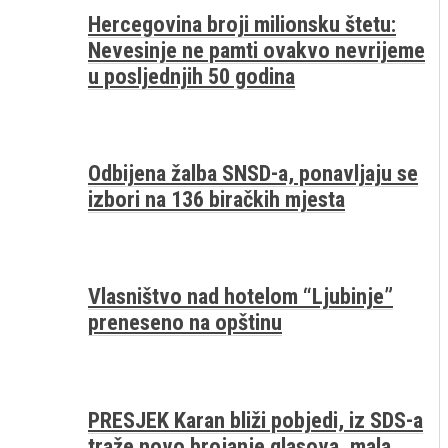
Hercegovina broji milionsku štetu:
Nevesinje ne pamti ovakvo nevrijeme
u posljednjih 50 godina
Odbijena žalba SNSD-a, ponavljaju se
izbori na 136 biračkih mjesta
Vlasništvo nad hotelom “Ljubinje”
preneseno na opštinu
PRESJEK Karan bliži pobjedi, iz SDS-a
traže novo brojanje glasova, mala