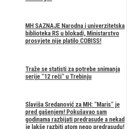
MH SAZNAJE Narodna i univerzitetska
biblioteka RS u blokadi, Ministarstvo
prosvjete nije platilo COBISS!
Traže se statisti za potrebe snimanja
serije ”12 reči” u Trebinju
Slaviša Sredanović za MH: ”Maris” je
pred gašenjem! Pokušavao sam
godinama razbijati predrasude a nekad
je lakše razbiti atom nego predrasudu!