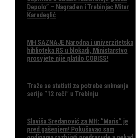
Depolo“ – Nagrađen i Trebinjac Mitar
Karadeglić
MH SAZNAJE Narodna i univerzitetska
biblioteka RS u blokadi, Ministarstvo
prosvjete nije platilo COBISS!
Traže se statisti za potrebe snimanja
serije ”12 reči” u Trebinju
Slaviša Sredanović za MH: ”Maris” je
pred gašenjem! Pokušavao sam
godinama razbijati predrasude a nekad