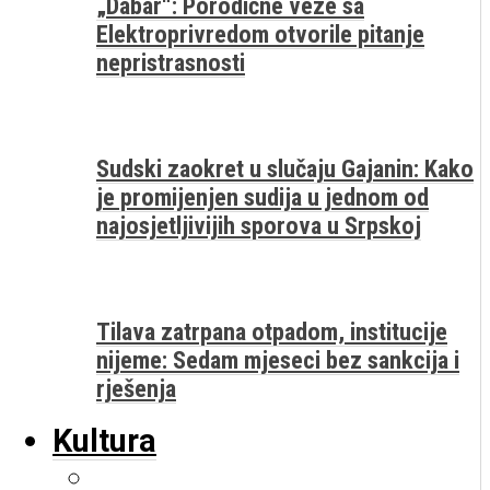
„Dabar“: Porodične veze sa
Elektroprivredom otvorile pitanje
nepristrasnosti
Sudski zaokret u slučaju Gajanin: Kako
je promijenjen sudija u jednom od
najosjetljivijih sporova u Srpskoj
Tilava zatrpana otpadom, institucije
nijeme: Sedam mjeseci bez sankcija i
rješenja
Kultura