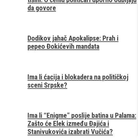
da govore
Dodikov jahač Apokalipse: Prah i
pepeo Đokićevih mandata
Ima li ćacija i blokadera na političkoj
sceni Srpske?
Ima li “Enigme” poslije batina u Palama:
Zašto će Elek između Đajića i
Stanivukovića izabrati Vučića?