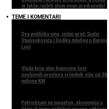
je lakše razbiti atom nego predrasudu!
TEME I KOMENTARI
Dva politička sina, jedan grad: Sudar
Stanivukovića i Dodika mlađeg u Banjoj
Luci
Vlada krije plan kupovine šest
poslovnih prostora vrijednih više od 30
miliona KM
Patriotizam na megafon, ekonomija u
tišini: O čemu političari uporno odbijaju