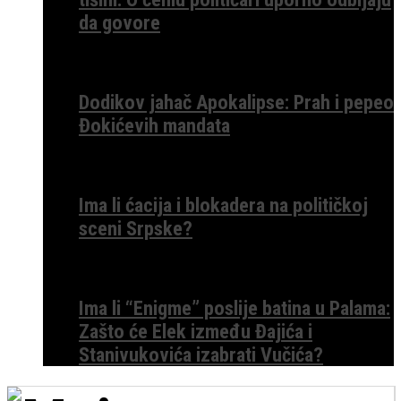
da govore
Dodikov jahač Apokalipse: Prah i pepeo
Đokićevih mandata
Ima li ćacija i blokadera na političkoj
sceni Srpske?
Ima li “Enigme” poslije batina u Palama:
Zašto će Elek između Đajića i
Stanivukovića izabrati Vučića?