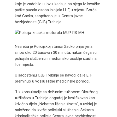
koje je zadobilo u lovu, kada je na njega iz lovačke
puške pucala osoba inicijala H. F, u mjestu Borča
kod Gacka, saopšteno je iz Centra javne
bezbjednosti (CJB) Trebinje.
Nesreća je Policijskoj stanici Gacko prijavljena
sinoć oko 20 časova i 30 minuta, nakon čega su
policijski službenici i medicinsko osoblje izašli na
lice mjesta.
U saopštenju CJB Trebinje se navodi da je E. F.
preminuo u vozilu Hitne medicinske pomoći.
“Uz konsultacije sa dežurnim tužiocem Okružnog
tužilaštva u Trebinje događaj je kvalifikovan kao
krivično djelo „Nehatno lišenje života“, a uviđaj je
naloženo da izvrše policijski službenici Sektora
kriminalističke policije Centra javne bezbjednosti