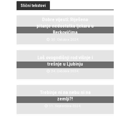
Slični tekstovi
Dobre vijesti: Riješeno
pitanje nedostatka ljekara u
Berkovićima
30. Oktobra 2024.
Loš ovogodišnji rod višnje i
trešnje u Ljubinju
24. Oktobra 2024.
Trebinje ni na nebu ni na
zemlji?!
11. Septembra 2024.