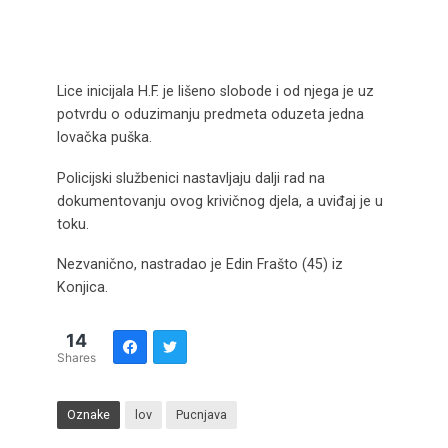
Lice inicijala H.F. je lišeno slobode i od njega je uz
potvrdu o oduzimanju predmeta oduzeta jedna
lovačka puška.
Policijski službenici nastavljaju dalji rad na
dokumentovanju ovog krivičnog djela, a uviđaj je u
toku.
Nezvanično, nastradao je Edin Frašto (45) iz
Konjica.
14
Shares
Oznake
lov
Pucnjava