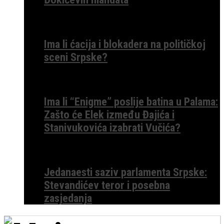
Ima li ćacija i blokadera na političkoj
sceni Srpske?
Ima li “Enigme” poslije batina u Palama:
Zašto će Elek između Đajića i
Stanivukovića izabrati Vučića?
Jedanaesti saziv parlamenta Srpske:
Stevandićev teror i posebna
zasjedanja