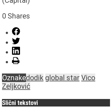
(Capital)
0
Shares
Oznake
dodik
global star
Vico
Zeljković
Slični tekstovi