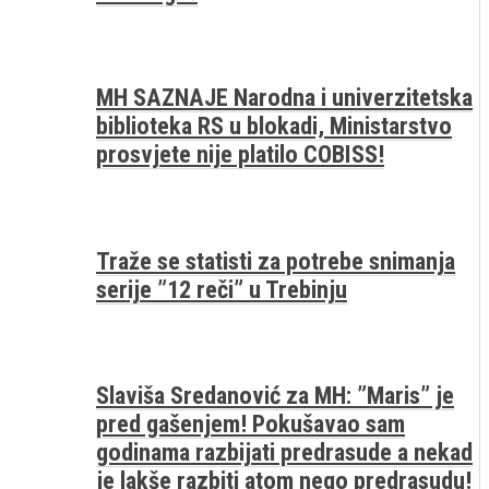
MH SAZNAJE Narodna i univerzitetska
biblioteka RS u blokadi, Ministarstvo
prosvjete nije platilo COBISS!
Traže se statisti za potrebe snimanja
serije ”12 reči” u Trebinju
Slaviša Sredanović za MH: ”Maris” je
pred gašenjem! Pokušavao sam
godinama razbijati predrasude a nekad
je lakše razbiti atom nego predrasudu!