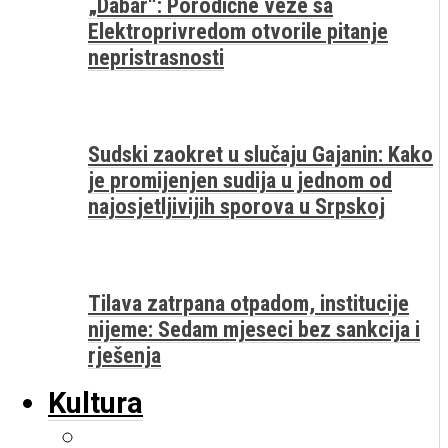
„Dabar“: Porodične veze sa
Elektroprivredom otvorile pitanje
nepristrasnosti
Sudski zaokret u slučaju Gajanin: Kako
je promijenjen sudija u jednom od
najosjetljivijih sporova u Srpskoj
Tilava zatrpana otpadom, institucije
nijeme: Sedam mjeseci bez sankcija i
rješenja
Kultura