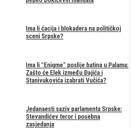
Ima li ćacija i blokadera na političkoj
sceni Srpske?
Ima li “Enigme” poslije batina u Palama:
Zašto će Elek između Đajića i
Stanivukovića izabrati Vučića?
Jedanaesti saziv parlamenta Srpske:
Stevandićev teror i posebna
zasjedanja