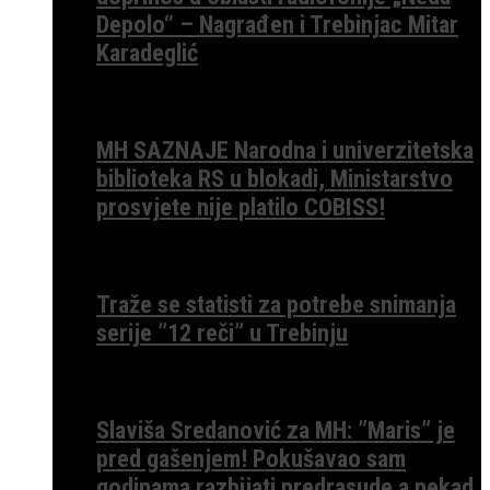
Depolo“ – Nagrađen i Trebinjac Mitar
Karadeglić
MH SAZNAJE Narodna i univerzitetska
biblioteka RS u blokadi, Ministarstvo
prosvjete nije platilo COBISS!
Traže se statisti za potrebe snimanja
serije ”12 reči” u Trebinju
Slaviša Sredanović za MH: ”Maris” je
pred gašenjem! Pokušavao sam
godinama razbijati predrasude a nekad