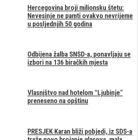
Hercegovina broji milionsku štetu:
Nevesinje ne pamti ovakvo nevrijeme
u posljednjih 50 godina
Odbijena žalba SNSD-a, ponavljaju se
izbori na 136 biračkih mjesta
Vlasništvo nad hotelom “Ljubinje”
preneseno na opštinu
PRESJEK Karan bliži pobjedi, iz SDS-a
traže novo brojanje glasova, mala