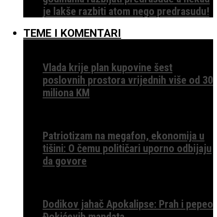
je lakše razbiti atom nego predrasudu!
TEME I KOMENTARI
Vlada krije plan kupovine šest
poslovnih prostora vrijednih više od 30
miliona KM
Patriotizam na megafon, ekonomija u
tišini: O čemu političari uporno odbijaju
da govore
Dodikov jahač Apokalipse: Prah i pepeo
Đokićevih mandata