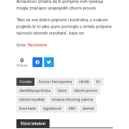
Arnautović smatra da bi primjena ovih rješenja
mogla značajno unaprijediti izborni proces.
“Ako se sve dobro pripremi i kontrolira, u svakom
pogledu bi to jako puno pomoglo u smislu potpune
tačnosti izbornih rezultata”, kaže on.
Izvor:
Nezavisne
0
Shares
Oznake
bosna i hercegovina
cik bih
EU
identifikacija birača
Izbori
izborni proces
izborni rezultati
izmjena izbornog zakona
licne karte
regularnost
SAD
skeneri
Slični tekstovi