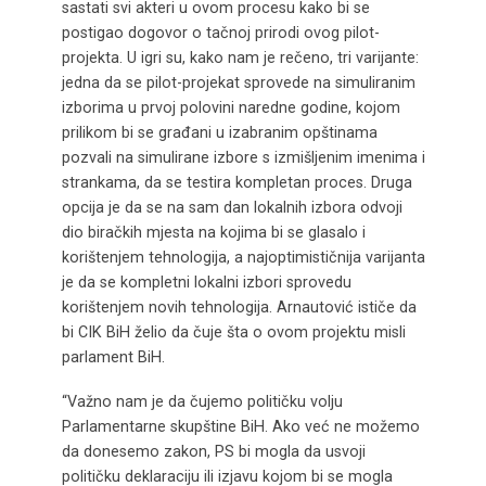
sastati svi akteri u ovom procesu kako bi se
postigao dogovor o tačnoj prirodi ovog pilot-
projekta. U igri su, kako nam je rečeno, tri varijante:
jedna da se pilot-projekat sprovede na simuliranim
izborima u prvoj polovini naredne godine, kojom
prilikom bi se građani u izabranim opštinama
pozvali na simulirane izbore s izmišljenim imenima i
strankama, da se testira kompletan proces. Druga
opcija je da se na sam dan lokalnih izbora odvoji
dio biračkih mjesta na kojima bi se glasalo i
korištenjem tehnologija, a najoptimističnija varijanta
je da se kompletni lokalni izbori sprovedu
korištenjem novih tehnologija. Arnautović ističe da
bi CIK BiH želio da čuje šta o ovom projektu misli
parlament BiH.
“Važno nam je da čujemo političku volju
Parlamentarne skupštine BiH. Ako već ne možemo
da donesemo zakon, PS bi mogla da usvoji
političku deklaraciju ili izjavu kojom bi se mogla