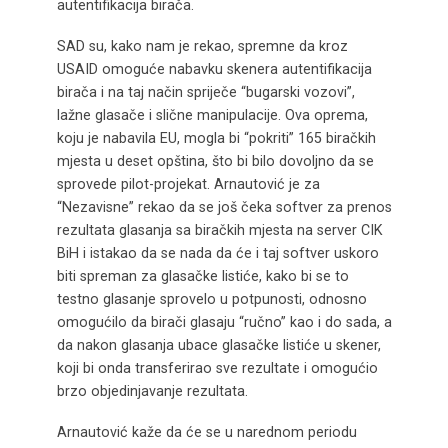
autentifikacija birača.
SAD su, kako nam je rekao, spremne da kroz
USAID omoguće nabavku skenera autentifikacija
birača i na taj način spriječe “bugarski vozovi”,
lažne glasače i slične manipulacije. Ova oprema,
koju je nabavila EU, mogla bi “pokriti” 165 biračkih
mjesta u deset opština, što bi bilo dovoljno da se
sprovede pilot-projekat. Arnautović je za
“Nezavisne” rekao da se još čeka softver za prenos
rezultata glasanja sa biračkih mjesta na server CIK
BiH i istakao da se nada da će i taj softver uskoro
biti spreman za glasačke listiće, kako bi se to
testno glasanje sprovelo u potpunosti, odnosno
omogućilo da birači glasaju “ručno” kao i do sada, a
da nakon glasanja ubace glasačke listiće u skener,
koji bi onda transferirao sve rezultate i omogućio
brzo objedinjavanje rezultata.
Arnautović kaže da će se u narednom periodu