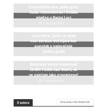
Dva politička sina, jedan grad:
Sudar Stanivukovića i Dodika
mlađeg u Banjoj Luci
7. Avgusta 2026.
Istočno Sarajevo ponovo živi
s pucnjima: Zašto se svaki
novi obračun doživljava kao
povratak u najmračnije
godine grada
5. Avgusta 2026.
Novinarka Vesna Vukmirović
za MH: Fizički sam dobro, ali
se osjećam jako uznemireno!
4. Avgusta 2026.
O autoru
POGLEDAJ SVE TEKSTOVE