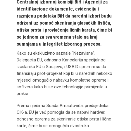
Centralnoj izbornoj komisiji BiH i Agenciji za
identifikacione dokumente, evidenciju i
razmjenu podataka BiH da naredni izbori budu
održani uz pomoć skeniranja glasačkih listića,
otiska prsta i provlačenja ličnih karata, čime bi
se jednom za sva vremena stalo na kraj
sumnjama u integritet izbornog procesa.
Kako su ekskluzivno saznale “Nezavisne”,
Delegacija EU, odnosno Kancelarija specijalnog
izaslanika EU u Sarajevu, i USAID spremni su da
finansiraju pilot-projekat koji bi u narednih nekoliko
mjeseci omogućio nabavku kompletne opreme i
softvera kako bi se ove tehnologije primijenile u
praksi.
Prema riječima Suada Arnautovića, predsjednika
CIK-a, EU je već pomogla da se nabavi hardver,
odnosno oprema za skeniranje otiska prsta i lične
karte, čime bi se omogućila dvostruka