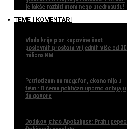
je lakše razbiti atom nego predrasudu!
TEME I KOMENTARI
Vlada krije plan kupovine šest
poslovnih prostora vrijednih više od 30
miliona KM
Patriotizam na megafon, ekonomija u
tišini: O čemu političari uporno odbijaju
da govore
Dodikov jahač Apokalipse: Prah i pepeo
Đokićevih mandata