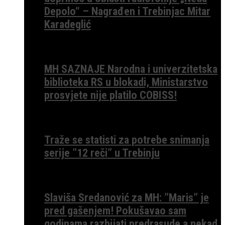
Depolo“ – Nagrađen i Trebinjac Mitar
Karadeglić
MH SAZNAJE Narodna i univerzitetska
biblioteka RS u blokadi, Ministarstvo
prosvjete nije platilo COBISS!
Traže se statisti za potrebe snimanja
serije ”12 reči” u Trebinju
Slaviša Sredanović za MH: ”Maris” je
pred gašenjem! Pokušavao sam
godinama razbijati predrasude a nekad