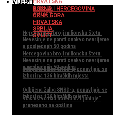
HRVATSKA
VIJESTI
SRBIJA
BOSNA I HERCEGOVINA
SVIJET
CRNA GORA
HRVATSKA
SRBIJA
Hercegovina broji milionsku štetu:
SVIJET
Nevesinje ne pamti ovakvo nevrijeme
u posljednjih 50 godina
Hercegovina broji milionsku štetu:
Nevesinje ne pamti ovakvo nevrijeme
u posljednjih 50 godina
Odbijena žalba SNSD-a, ponavljaju se
izbori na 136 biračkih mjesta
Odbijena žalba SNSD-a, ponavljaju se
izbori na 136 biračkih mjesta
Vlasništvo nad hotelom “Ljubinje”
preneseno na opštinu