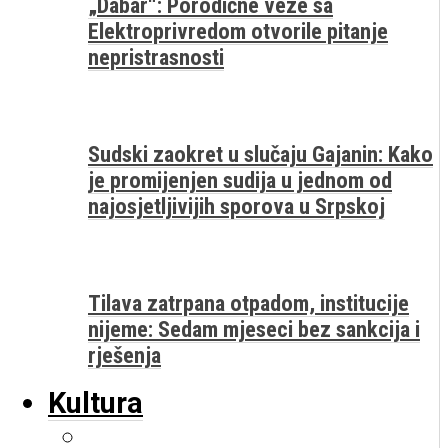
„Dabar“: Porodične veze sa
Elektroprivredom otvorile pitanje
nepristrasnosti
Sudski zaokret u slučaju Gajanin: Kako
je promijenjen sudija u jednom od
najosjetljivijih sporova u Srpskoj
Tilava zatrpana otpadom, institucije
nijeme: Sedam mjeseci bez sankcija i
rješenja
Kultura