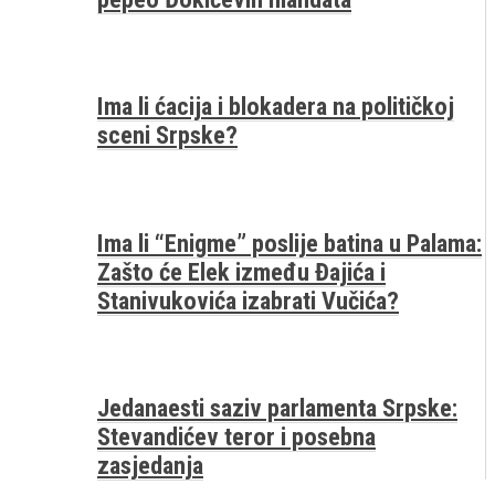
Ima li ćacija i blokadera na političkoj
sceni Srpske?
Ima li “Enigme” poslije batina u Palama:
Zašto će Elek između Đajića i
Stanivukovića izabrati Vučića?
Jedanaesti saziv parlamenta Srpske:
Stevandićev teror i posebna
zasjedanja