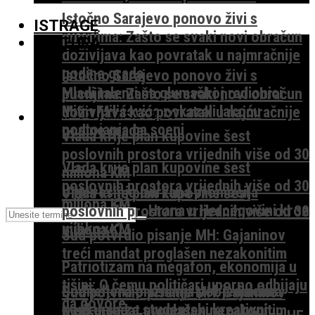
Istočno Sarajevo ponovo živi s
ISTRAGE
pucnjima: Zašto se svaki novi obračun
KULTURA
doživljava kao povratak u najmračnije
godine grada
Istočno Sarajevo ponovo živi s
Mladi talenti na glumačkoj radionici
pucnjima: Zašto se svaki novi obračun
Mitra Milićevića pokazali lakoću
doživljava kao povratak u najmračnije
TEME I KOMENTARI
postojanja na sceni
godine grada
Vlada krije plan kupovine šest
poslovnih prostora vrijednih više od 30
Vlada krije plan kupovine šest
miliona KM
poslovnih prostora vrijednih više od 30
U Nevesinju održana promocija
Vlada krije plan kupovine šest
miliona KM
monografije „Hrana u Hercegovini kroz
poslovnih prostora vrijednih više od 30
vijekove“
miliona KM
Sud potvrdio pisanje MH: Gajaninov
treći mandat proglašen nezakonitim
Patriotizam na megafon, ekonomija u
tišini: O čemu političari uporno odbijaju
Dodijeljena priznanja pobjednicima
Sud potvrdio pisanje MH: Gajaninov
da govore
konkursa za studentski kreativni
treći mandat proglašen nezakonitim