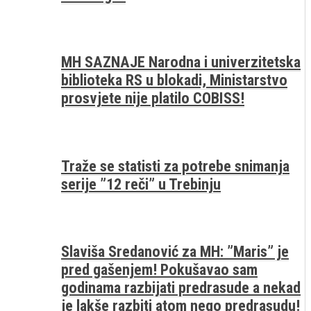
MH SAZNAJE Narodna i univerzitetska
biblioteka RS u blokadi, Ministarstvo
prosvjete nije platilo COBISS!
Traže se statisti za potrebe snimanja
serije ”12 reči” u Trebinju
Slaviša Sredanović za MH: ”Maris” je
pred gašenjem! Pokušavao sam
godinama razbijati predrasude a nekad
je lakše razbiti atom nego predrasudu!