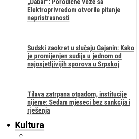
„Dabar“: Porodične veze sa
Elektroprivredom otvorile pitanje
nepristrasnosti
Sudski zaokret u slučaju Gajanin: Kako
je promijenjen sudija u jednom od
najosjetljivijih sporova u Srpskoj
Tilava zatrpana otpadom, institucije
nijeme: Sedam mjeseci bez sankcija i
rješenja
Kultura