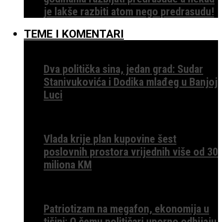
je lakše razbiti atom nego predrasudu!
TEME I KOMENTARI
Dva politička sina, jedan grad: Sudar
Stanivukovića i Dodika mlađeg u Banjoj
Luci
Vlada krije plan kupovine šest
poslovnih prostora vrijednih više od 30
miliona KM
Patriotizam na megafon, ekonomija u
tišini: O čemu političari uporno odbijaju