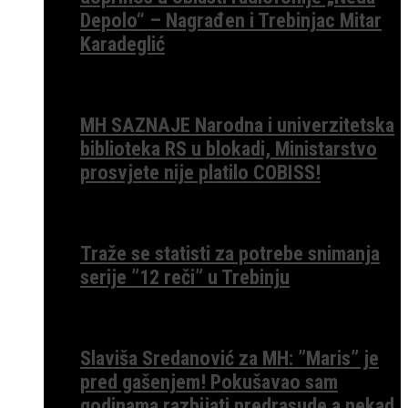
Depolo“ – Nagrađen i Trebinjac Mitar
Karadeglić
MH SAZNAJE Narodna i univerzitetska
biblioteka RS u blokadi, Ministarstvo
prosvjete nije platilo COBISS!
Traže se statisti za potrebe snimanja
serije ”12 reči” u Trebinju
Slaviša Sredanović za MH: ”Maris” je
pred gašenjem! Pokušavao sam
godinama razbijati predrasude a nekad