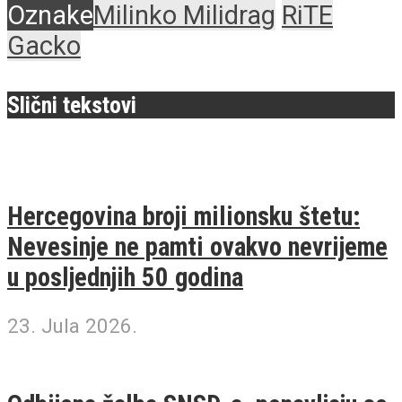
Oznake
Milinko Milidrag
RiTE
Gacko
Slični tekstovi
Hercegovina broji milionsku štetu:
Nevesinje ne pamti ovakvo nevrijeme
u posljednjih 50 godina
23. Jula 2026.