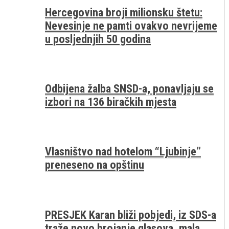
Hercegovina broji milionsku štetu:
Nevesinje ne pamti ovakvo nevrijeme
u posljednjih 50 godina
Odbijena žalba SNSD-a, ponavljaju se
izbori na 136 biračkih mjesta
Vlasništvo nad hotelom “Ljubinje”
preneseno na opštinu
PRESJEK Karan bliži pobjedi, iz SDS-a
traže novo brojanje glasova, mala