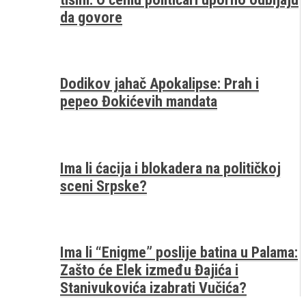
da govore
Dodikov jahač Apokalipse: Prah i
pepeo Đokićevih mandata
Ima li ćacija i blokadera na političkoj
sceni Srpske?
Ima li “Enigme” poslije batina u Palama:
Zašto će Elek između Đajića i
Stanivukovića izabrati Vučića?