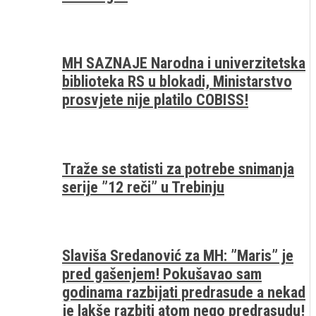
MH SAZNAJE Narodna i univerzitetska
biblioteka RS u blokadi, Ministarstvo
prosvjete nije platilo COBISS!
Traže se statisti za potrebe snimanja
serije ”12 reči” u Trebinju
Slaviša Sredanović za MH: ”Maris” je
pred gašenjem! Pokušavao sam
godinama razbijati predrasude a nekad
je lakše razbiti atom nego predrasudu!