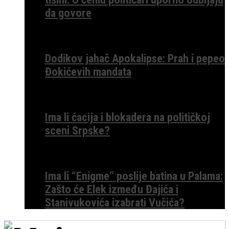
da govore
Dodikov jahač Apokalipse: Prah i pepeo
Đokićevih mandata
Ima li ćacija i blokadera na političkoj
sceni Srpske?
Ima li “Enigme” poslije batina u Palama:
Zašto će Elek između Đajića i
Stanivukovića izabrati Vučića?