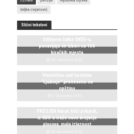
Oznake
penzije
republika srpska
željka cvijanović
Slični tekstovi
Odbijena žalba SNSD-a,
ponavljaju se izbori na 136
biračkih mjesta
30. Decembra 2025.
Vlasništvo nad hotelom
“Ljubinje” preneseno na
opštinu
2. Decembra 2025.
PRESJEK Karan bliži pobjedi,
iz SDS-a traže novo brojanje
glasova, mala izlaznost
24. Novembra 2025.