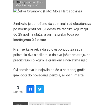
minulog rada.
Željka Cvijanović (Foto:
Moja Hercegovina)
Sindikatu je ponuđeno da se minuli rad obračunava
po koeficijentu od 0,3 odsto za radnike koji imaju
do 25 godina staža, a onima preko toga po
koeficijentu 0,4 odsto.
Premijerka je rekla da su ovu ponudu za sada
prihvatila dva sindikata, a da dva još razmatraju, ne
precizirajući o kojim je granskim sindikatima riječ.
Cvijanovićeva je najavila da će u narednoj godini
ipak doći do povećanja penzija, ali od 1. marta.
0
Shares