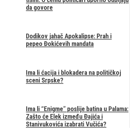
da govore
Dodikov jahač Apokalipse: Prah i
pepeo Đokićevih mandata
Ima li ćacija i blokadera na političkoj
sceni Srpske?
Ima li “Enigme” poslije batina u Palama:
Zašto će Elek između Đajića i
Stanivukovića izabrati Vučića?