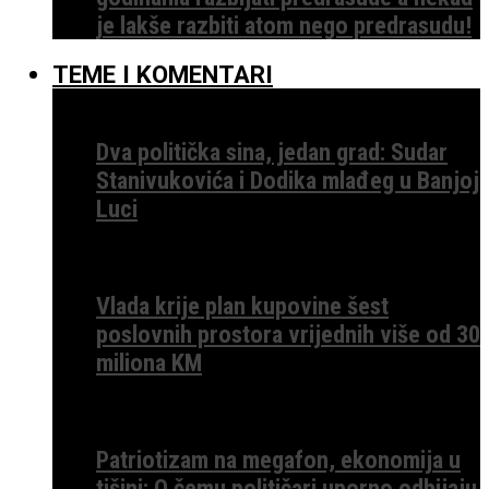
je lakše razbiti atom nego predrasudu!
TEME I KOMENTARI
Dva politička sina, jedan grad: Sudar
Stanivukovića i Dodika mlađeg u Banjoj
Luci
Vlada krije plan kupovine šest
poslovnih prostora vrijednih više od 30
miliona KM
Patriotizam na megafon, ekonomija u
tišini: O čemu političari uporno odbijaju