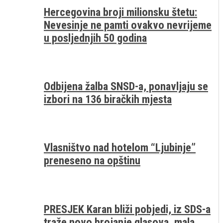
Hercegovina broji milionsku štetu:
Nevesinje ne pamti ovakvo nevrijeme
u posljednjih 50 godina
Odbijena žalba SNSD-a, ponavljaju se
izbori na 136 biračkih mjesta
Vlasništvo nad hotelom “Ljubinje”
preneseno na opštinu
PRESJEK Karan bliži pobjedi, iz SDS-a
traže novo brojanje glasova, mala