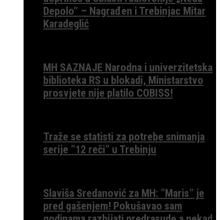
Depolo“ – Nagrađen i Trebinjac Mitar
Karadeglić
MH SAZNAJE Narodna i univerzitetska
biblioteka RS u blokadi, Ministarstvo
prosvjete nije platilo COBISS!
Traže se statisti za potrebe snimanja
serije ”12 reči” u Trebinju
Slaviša Sredanović za MH: ”Maris” je
pred gašenjem! Pokušavao sam
godinama razbijati predrasude a nekad