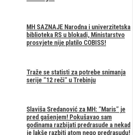
MH SAZNAJE Narodna i univerzitetska
biblioteka RS u blokadi, Ministarstvo
prosvjete nije platilo COBISS!
Traže se statisti za potrebe snimanja
serije ”12 reči” u Trebinju
Slaviša Sredanović za MH: ”Maris” je
pred gašenjem! Pokušavao sam
godinama razbijati predrasude a nekad
je lakše razbiti atom nego predrasudu!