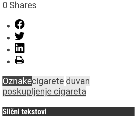
0
Shares
Oznake
cigarete
duvan
poskupljenje cigareta
Slični tekstovi