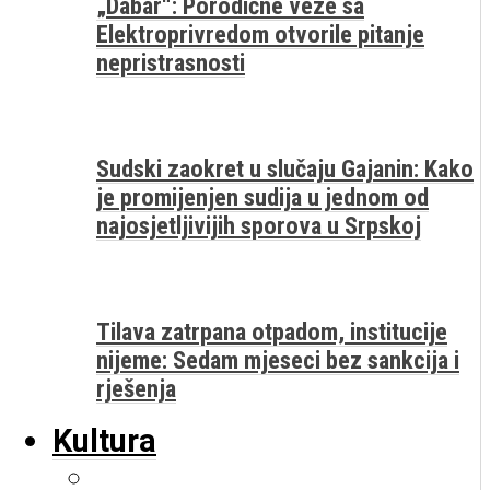
„Dabar“: Porodične veze sa
Elektroprivredom otvorile pitanje
nepristrasnosti
Sudski zaokret u slučaju Gajanin: Kako
je promijenjen sudija u jednom od
najosjetljivijih sporova u Srpskoj
Tilava zatrpana otpadom, institucije
nijeme: Sedam mjeseci bez sankcija i
rješenja
Kultura