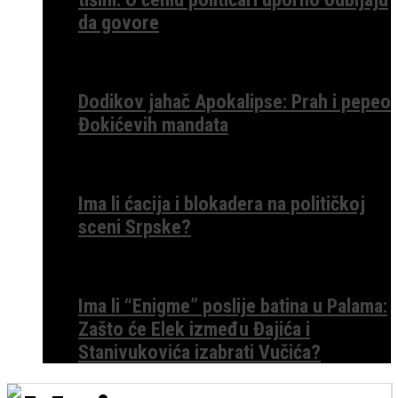
da govore
Dodikov jahač Apokalipse: Prah i pepeo
Đokićevih mandata
Ima li ćacija i blokadera na političkoj
sceni Srpske?
Ima li “Enigme” poslije batina u Palama:
Zašto će Elek između Đajića i
Stanivukovića izabrati Vučića?