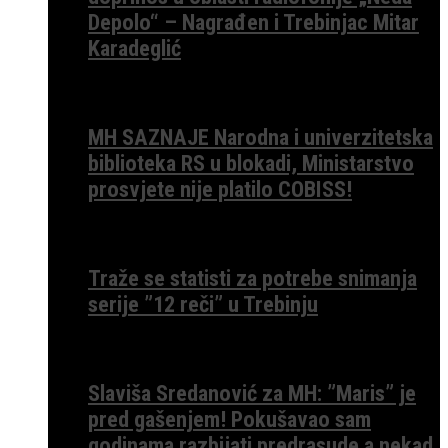
Depolo“ – Nagrađen i Trebinjac Mitar
Karadeglić
MH SAZNAJE Narodna i univerzitetska
biblioteka RS u blokadi, Ministarstvo
prosvjete nije platilo COBISS!
Traže se statisti za potrebe snimanja
serije ”12 reči” u Trebinju
Slaviša Sredanović za MH: ”Maris” je
pred gašenjem! Pokušavao sam
godinama razbijati predrasude a nekad