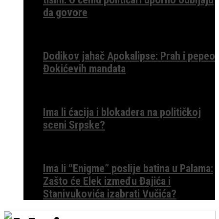
da govore
Dodikov jahač Apokalipse: Prah i pepeo
Đokićevih mandata
Ima li ćacija i blokadera na političkoj
sceni Srpske?
Ima li “Enigme” poslije batina u Palama:
Zašto će Elek između Đajića i
Stanivukovića izabrati Vučića?