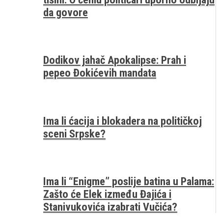
da govore
Dodikov jahač Apokalipse: Prah i
pepeo Đokićevih mandata
Ima li ćacija i blokadera na političkoj
sceni Srpske?
Ima li “Enigme” poslije batina u Palama:
Zašto će Elek između Đajića i
Stanivukovića izabrati Vučića?