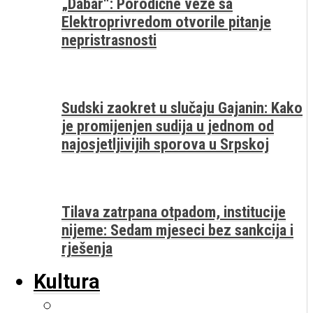
„Dabar“: Porodične veze sa
Elektroprivredom otvorile pitanje
nepristrasnosti
Sudski zaokret u slučaju Gajanin: Kako
je promijenjen sudija u jednom od
najosjetljivijih sporova u Srpskoj
Tilava zatrpana otpadom, institucije
nijeme: Sedam mjeseci bez sankcija i
rješenja
Kultura