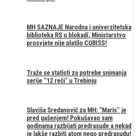
MH SAZNAJE Narodna i univerzitetska
biblioteka RS u blokadi, Ministarstvo
prosvjete nije platilo COBISS!
Traže se statisti za potrebe snimanja
serije ”12 reči” u Trebinju
Slaviša Sredanović za MH: ”Maris” je
pred gašenjem! Pokušavao sam
godinama razbijati predrasude a nekad
je lakše razbiti atom nego predrasudu!