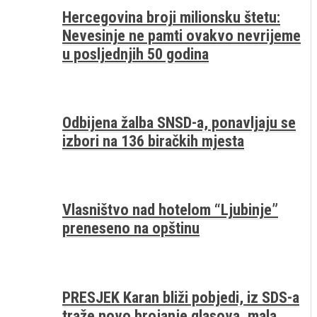
Hercegovina broji milionsku štetu:
Nevesinje ne pamti ovakvo nevrijeme
u posljednjih 50 godina
Odbijena žalba SNSD-a, ponavljaju se
izbori na 136 biračkih mjesta
Vlasništvo nad hotelom “Ljubinje”
preneseno na opštinu
PRESJEK Karan bliži pobjedi, iz SDS-a
traže novo brojanje glasova, mala