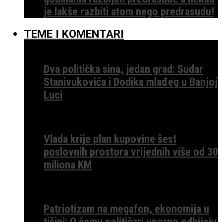
je lakše razbiti atom nego predrasudu!
TEME I KOMENTARI
Dva politička sina, jedan grad: Sudar
Stanivukovića i Dodika mlađeg u Banjoj
Luci
Vlada krije plan kupovine šest
poslovnih prostora vrijednih više od 30
miliona KM
Patriotizam na megafon, ekonomija u
tišini: O čemu političari uporno odbijaju