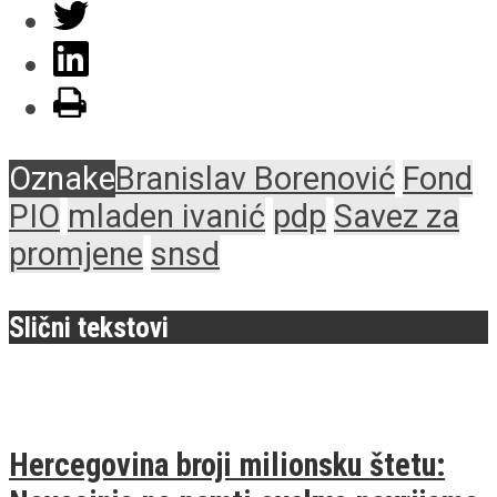
Oznake
Branislav Borenović
Fond
PIO
mladen ivanić
pdp
Savez za
promjene
snsd
Slični tekstovi
Hercegovina broji milionsku štetu: