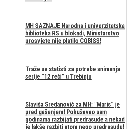
MH SAZNAJE Narodna i univerzitetska
biblioteka RS u blokadi, Ministarstvo
prosvjete nije platilo COBISS!
Traže se statisti za potrebe snimanja
serije ”12 reči” u Trebinju
Slaviša Sredanović za MH: ”Maris” je
pred gašenjem! Pokušavao sam
godinama razbijati predrasude a nekad
je lakše razbiti atom nego predrasudu!