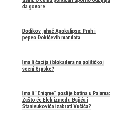
da govore
Dodikov jahač Apokalipse: Prah i
pepeo Đokićevih mandata
Ima li ćacija i blokadera na političkoj
sceni Srpske?
Ima li “Enigme” poslije batina u Palama:
Zašto će Elek između Đajića i
Stanivukovića izabrati Vučića?