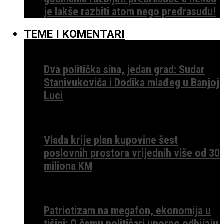
je lakše razbiti atom nego predrasudu!
TEME I KOMENTARI
Dva politička sina, jedan grad: Sudar
Stanivukovića i Dodika mlađeg u Banjoj
Luci
Vlada krije plan kupovine šest
poslovnih prostora vrijednih više od 30
miliona KM
Patriotizam na megafon, ekonomija u
tišini: O čemu političari uporno odbijaju