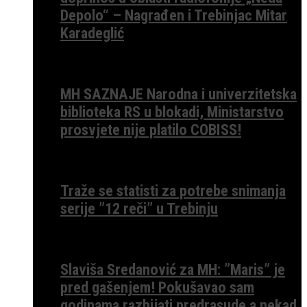
Depolo“ – Nagrađen i Trebinjac Mitar
Karadeglić
MH SAZNAJE Narodna i univerzitetska
biblioteka RS u blokadi, Ministarstvo
prosvjete nije platilo COBISS!
Traže se statisti za potrebe snimanja
serije ”12 reči” u Trebinju
Slaviša Sredanović za MH: ”Maris” je
pred gašenjem! Pokušavao sam
godinama razbijati predrasude a nekad