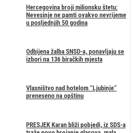
Hercegovina broji milionsku štetu:
Nevesinje ne pamti ovakvo nevrijeme
u posljednjih 50 godina
Odbijena žalba SNSD-a, ponavljaju se
izbori na 136 biračkih mjesta
Vlasništvo nad hotelom “Ljubinje”
preneseno na opštinu
PRESJEK Karan bliži pobjedi, iz SDS-a
traže novo brojanje glasova, mala