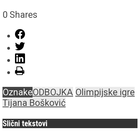
0
Shares
Oznake
ODBOJKA
Olimpijske igre
Tijana Bošković
Slični tekstovi