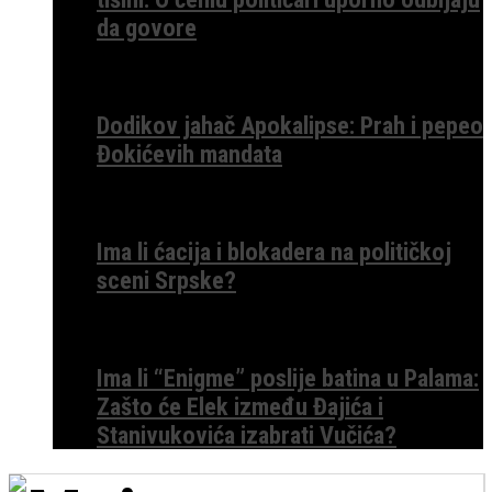
da govore
Dodikov jahač Apokalipse: Prah i pepeo
Đokićevih mandata
Ima li ćacija i blokadera na političkoj
sceni Srpske?
Ima li “Enigme” poslije batina u Palama:
Zašto će Elek između Đajića i
Stanivukovića izabrati Vučića?