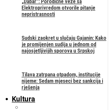
„Dabar“: Porodične veze sa
Elektroprivredom otvorile pitanje
nepristrasnosti
Sudski zaokret u slučaju Gajanin: Kako
je promijenjen sudija u jednom od
najosjetljivijih sporova u Srpskoj
Tilava zatrpana otpadom, institucije
nijeme: Sedam mjeseci bez sankcija i
rješenja
Kultura