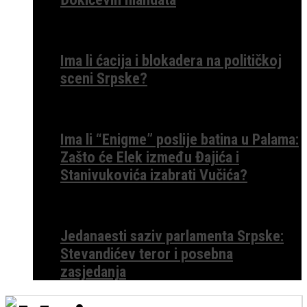
Ima li ćacija i blokadera na političkoj
sceni Srpske?
Ima li “Enigme” poslije batina u Palama:
Zašto će Elek između Đajića i
Stanivukovića izabrati Vučića?
Jedanaesti saziv parlamenta Srpske:
Stevandićev teror i posebna
zasjedanja