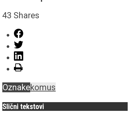
43
Shares
Oznake
komus
Slični tekstovi