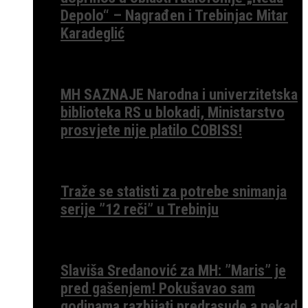
Depolo“ – Nagrađen i Trebinjac Mitar
Karadeglić
MH SAZNAJE Narodna i univerzitetska
biblioteka RS u blokadi, Ministarstvo
prosvjete nije platilo COBISS!
Traže se statisti za potrebe snimanja
serije ”12 reči” u Trebinju
Slaviša Sredanović za MH: ”Maris” je
pred gašenjem! Pokušavao sam
godinama razbijati predrasude a nekad