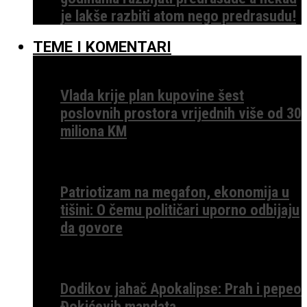
je lakše razbiti atom nego predrasudu!
TEME I KOMENTARI
Vlada krije plan kupovine šest
poslovnih prostora vrijednih više od 30
miliona KM
Patriotizam na megafon, ekonomija u
tišini: O čemu političari uporno odbijaju
da govore
Dodikov jahač Apokalipse: Prah i pepeo
Đokićevih mandata