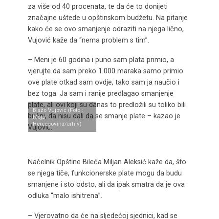
za više od 40 procenata, te da će to donijeti
značajne uštede u opštinskom budžetu. Na pitanje
kako će se ovo smanjenje odraziti na njega lično,
Vujović kaže da “nema problem s tim”.
– Meni je 60 godina i puno sam plata primio, a
vjerujte da sam preko 1.000 maraka samo primio
ove plate otkad sam ovdje, tako sam ja naučio i
bez toga. Ja sam i ranije predlagao smanjenje
plate, ali ovi koji su danas to predložili su toliko bili
Blažo Vujović (Foto :
bučni, da nisu dali da se smanje plate – kazao je
Moja
Hercegovina/arhiv)
Vujović.
Načelnik Opštine Bileća Miljan Aleksić kaže da, što
se njega tiče, funkcionerske plate mogu da budu
smanjene i sto odsto, ali da ipak smatra da je ova
odluka “malo ishitrena”.
– Vjerovatno da će na sljedećoj sjednici, kad se