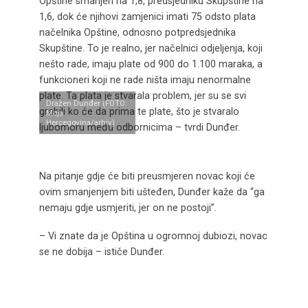
Opštine smanjen na 1,8, predsjedniku Skupštine na
1,6, dok će njihovi zamjenici imati 75 odsto plata
načelnika Opštine, odnosno potpredsjednika
Skupštine. To je realno, jer načelnici odjeljenja, koji
nešto rade, imaju plate od 900 do 1.100 maraka, a
funkcioneri koji ne rade ništa imaju nenormalne
plate. Ta plata je stvarala problem, jer su se svi
Dražen Dunđer (FOTO:
grabili ko će da prima te plate, što je stvaralo
Moja
Hercegovina/arhiv)
ljubomoru među odbornicima – tvrdi Dunđer.
Na pitanje gdje će biti preusmjeren novac koji će
ovim smanjenjem biti ušteđen, Dunđer kaže da “ga
nemaju gdje usmjeriti, jer on ne postoji”.
– Vi znate da je Opština u ogromnoj dubiozi, novac
se ne dobija – ističe Dunđer.