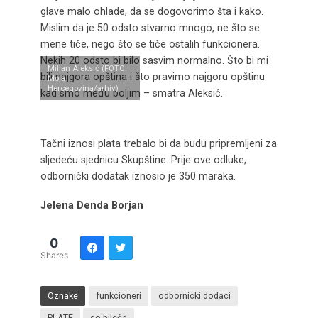
glave malo ohlade, da se dogovorimo šta i kako.
Mislim da je 50 odsto stvarno mnogo, ne što se
mene tiče, nego što se tiče ostalih funkcionera.
Nekih 20 odsto bi bilo sasvim normalno. Što bi mi
Miljan Aleksić (FOTO:
bili najgora opština i što pravimo najgoru opštinu
Moja
Hercegovina/arhiv)
kad smo među boljim – smatra Aleksić.
Tačni iznosi plata trebalo bi da budu pripremljeni za
sljedeću sjednicu Skupštine. Prije ove odluke,
odbornički dodatak iznosio je 350 maraka.
Jelena Denda Borjan
0
Shares
Oznake
funkcioneri
odbornicki dodaci
PLATE
so bileća