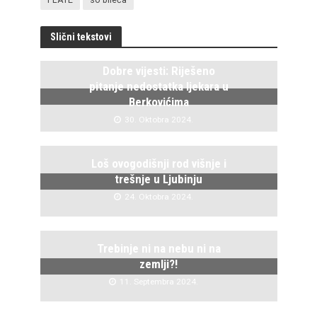
Slični tekstovi
Dobre vijesti: Riješeno
pitanje nedostatka ljekara u
Berkovićima
30. Oktobra 2024.
Loš ovogodišnji rod višnje i
trešnje u Ljubinju
24. Oktobra 2024.
Trebinje ni na nebu ni na
zemlji?!
11. Septembra 2024.