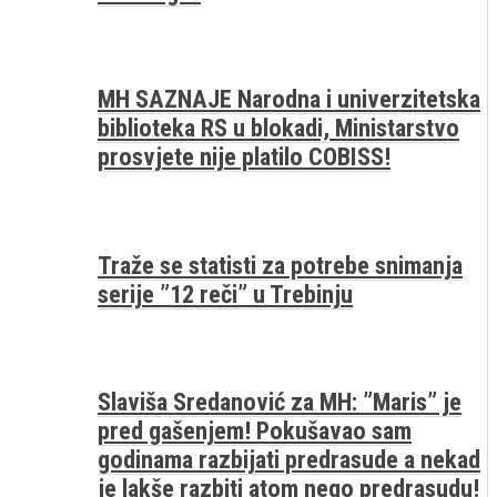
MH SAZNAJE Narodna i univerzitetska
biblioteka RS u blokadi, Ministarstvo
prosvjete nije platilo COBISS!
Traže se statisti za potrebe snimanja
serije ”12 reči” u Trebinju
Slaviša Sredanović za MH: ”Maris” je
pred gašenjem! Pokušavao sam
godinama razbijati predrasude a nekad
je lakše razbiti atom nego predrasudu!