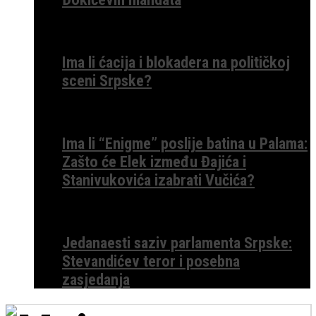
Ima li ćacija i blokadera na političkoj
sceni Srpske?
Ima li “Enigme” poslije batina u Palama:
Zašto će Elek između Đajića i
Stanivukovića izabrati Vučića?
Jedanaesti saziv parlamenta Srpske:
Stevandićev teror i posebna
zasjedanja