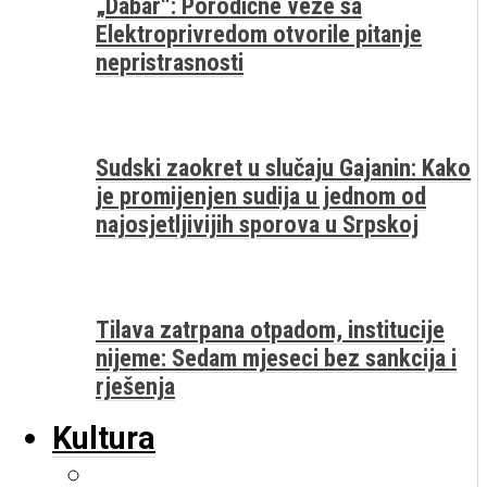
„Dabar“: Porodične veze sa
Elektroprivredom otvorile pitanje
nepristrasnosti
Sudski zaokret u slučaju Gajanin: Kako
je promijenjen sudija u jednom od
najosjetljivijih sporova u Srpskoj
Tilava zatrpana otpadom, institucije
nijeme: Sedam mjeseci bez sankcija i
rješenja
Kultura