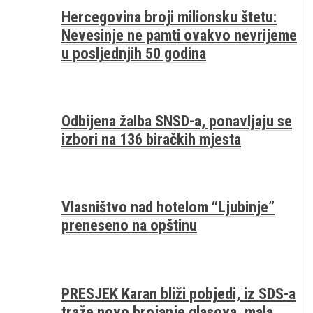
Hercegovina broji milionsku štetu:
Nevesinje ne pamti ovakvo nevrijeme
u posljednjih 50 godina
Odbijena žalba SNSD-a, ponavljaju se
izbori na 136 biračkih mjesta
Vlasništvo nad hotelom “Ljubinje”
preneseno na opštinu
PRESJEK Karan bliži pobjedi, iz SDS-a
traže novo brojanje glasova, mala