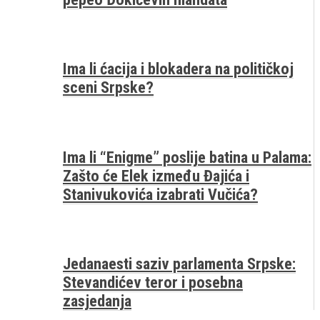
Ima li ćacija i blokadera na političkoj
sceni Srpske?
Ima li “Enigme” poslije batina u Palama:
Zašto će Elek između Đajića i
Stanivukovića izabrati Vučića?
Jedanaesti saziv parlamenta Srpske:
Stevandićev teror i posebna
zasjedanja