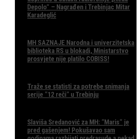
Depolo“ – Nagrađen i Trebinjac Mitar
Karadeglić
MH SAZNAJE Narodna i univerzitetska
biblioteka RS u blokadi, Ministarstvo
prosvjete nije platilo COBISS!
Traže se statisti za potrebe snimanja
serije ”12 reči” u Trebinju
Slaviša Sredanović za MH: ”Maris” je
pred gašenjem! Pokušavao sam
godinama razbijati predrasude a nekad