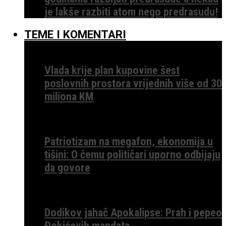
je lakše razbiti atom nego predrasudu!
TEME I KOMENTARI
Vlada krije plan kupovine šest
poslovnih prostora vrijednih više od 30
miliona KM
Patriotizam na megafon, ekonomija u
tišini: O čemu političari uporno odbijaju
da govore
Dodikov jahač Apokalipse: Prah i pepeo
Đokićevih mandata