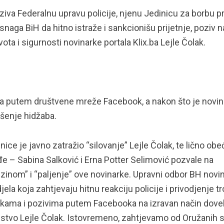
iva Federalnu upravu policije, njenu Jedinicu za borbu pr
naga BiH da hitno istraže i sankcionišu prijetnje, poziv n
ota i sigurnosti novinarke portala Klix.ba Lejle Čolak.
a putem društvene mreže Facebook, a nakon što je novin
šenje hidžaba.
ice je javno zatražio “silovanje” Lejle Čolak, te lično obe
ođe – Sabina Salković i Erna Potter Selimović pozvale na
zinom” i “paljenje” ove novinarke. Upravni odbor BH novi
ela koja zahtjevaju hitnu reakciju policije i privodjenje tr
orukama i pozivima putem Facebooka na izravan način dovel
janstvo Lejle Čolak. Istovremeno, zahtjevamo od Oružanih 