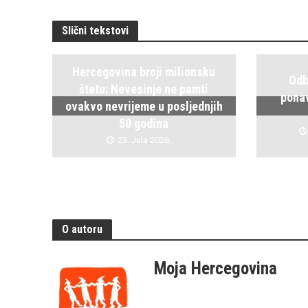
Slični tekstovi
Hercegovina broji milionsku
Odb
štetu: Nevesinje ne pamti
ponav
ovakvo nevrijeme u posljednjih
50 godina
23. Jula 2026.
O autoru
Moja Hercegovina