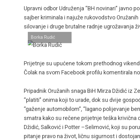
Upravni odbor Udruženja “BH novinari” javno poz
sajber kriminala i najuže rukovodstvo Oružanih s
silovanje i druge brutalne radnje ugrožavanja živ
Borka Rudić
Prijetnje su upućene tokom prethodnog vikend
Čolak na svom Facebook profilu komentirala no
Pripadnik Oružanih snaga BiH Mirza Džidić iz Zen
“platiti” onima koji to urade, dok su dvije gosp
“gaženje automobilom”, “lagano polijevanje ben
smatra kako su rečene prijetnje teška krivična dj
Džidić, Salković i Potter –Selimović, koji su p
pitanje pravo na život, ličnu sigurnost i dosto