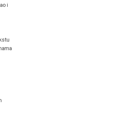
ao i
ekstu
emama
m