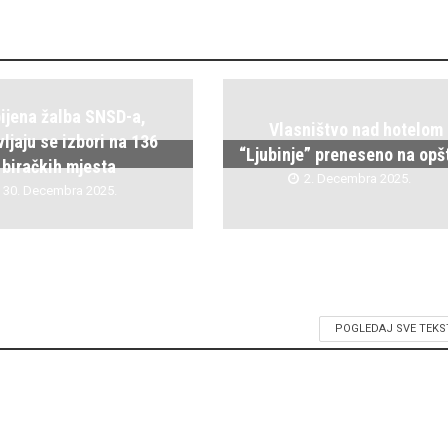
ijena žalba SNSD-a,
Vlasništvo nad hotelom
ljaju se izbori na 136
“Ljubinje” preneseno na opš
biračkih mjesta
2. Decembra 2025.
30. Decembra 2025.
POGLEDAJ SVE TEKS