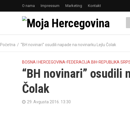
O nama
Impressum
Marketing
Kontakt
Početna
/
“BH novinari” osudili napade na novinarku Lejlu Čolak
BOSNA I HERCEGOVINA
•
FEDERACIJA BIH
•
REPUBLIKA SRP
“BH novinari” osudili 
Čolak
29. Avgusta 2016. 13:30