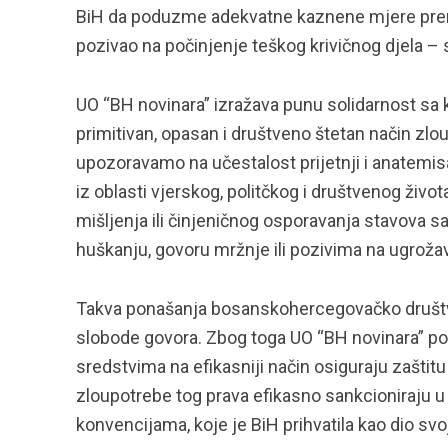
BiH da poduzme adekvatne kaznene mjere prema 
pozivao na počinjenje teškog krivičnog djela – s
UO “BH novinara” izražava punu solidarnost sa 
primitivan, opasan i društveno štetan način zlo
upozoravamo na učestalost prijetnji i anatemis
iz oblasti vjerskog, politčkog i društvenog živo
mišljenja ili činjeničnog osporavanja stavova s
huškanju, govoru mržnje ili pozivima na ugrožav
Takva ponašanja bosanskohercegovačko društvo 
slobode govora. Zbog toga UO “BH novinara” poz
sredstvima na efikasniji način osiguraju zaštitu
zloupotrebe tog prava efikasno sankcioniraju
konvencijama, koje je BiH prihvatila kao dio sv