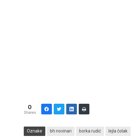
0
Shares
Oznake
bh novinari
borka rudić
lejla čolak