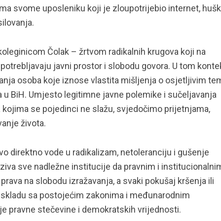
svome uposleniku koji je zloupotrijebio internet, hušk
ilovanja.
koleginicom Čolak – žrtvom radikalnih krugova koji na
upotrebljavaju javni prostor i slobodu govora. U tom kont
anja osoba koje iznose vlastita mišljenja o osjetljivim t
ta u BiH. Umjesto legitimne javne polemike i sučeljavanja
a kojima se pojedinci ne slažu, svjedočimo prijetnjama,
anje života.
direktno vode u radikalizam, netoleranciju i gušenje
iva sve nadležne institucije da pravnim i institucionalni
 prava na slobodu izražavanja, a svaki pokušaj kršenja ili
 u skladu sa postojećim zakonima i međunarodnim
oje pravne stečevine i demokratskih vrijednosti.