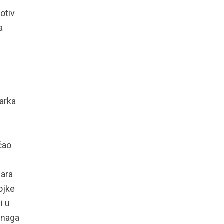
otiv
a
arka
ćao
nara
ojke
i u
snaga