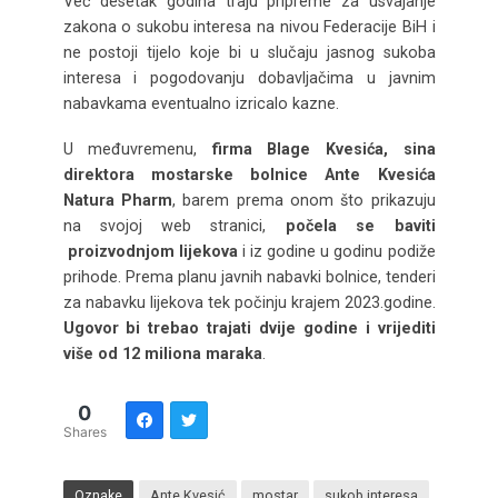
Već desetak godina traju pripreme za usvajanje
zakona o sukobu interesa na nivou Federacije BiH i
ne postoji tijelo koje bi u slučaju jasnog sukoba
interesa i pogodovanju dobavljačima u javnim
nabavkama eventualno izricalo kazne.
U međuvremenu,
firma Blage Kvesića, sina
direktora mostarske bolnice Ante Kvesića
Natura Pharm
, barem prema onom što prikazuju
na svojoj web stranici,
počela se baviti
proizvodnjom lijekova
i iz godine u godinu podiže
prihode. Prema planu javnih nabavki bolnice, tenderi
za nabavku lijekova tek počinju krajem 2023.godine.
Ugovor bi trebao trajati dvije godine i vrijediti
više od
12 miliona maraka
.
0
Shares
Oznake
Ante Kvesić
mostar
sukob interesa