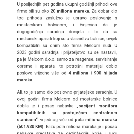
U posljednjih pet godina ukupni godišnji prihodi ove
firme bili su oko
20 miliona maraka
. Za dobar dio
tog prihoda zaslužno je upravo poslovanje s
mostarskom bolnicom, i činjenica da je
dugogodišnja saradnja donijela i to da su
medicinski aparati koji su u vlasništvu bolnice, uvijek
kompatibilni sa onim što firma Melcom nudi. U
2023 godini saradnja i prijateljstvo su se nastavili,
pa je Melcom d.o.o. samo za reagense, servisiranje
opreme i aparata, te potrošni materijal dobio
poslove vrijedne više od
4 miliona i 900 hiljada
maraka
.
Ali, to je samo dio poslovno-prijateljske saradnje. U
ovoj godini firma Melcom od mostarske bolnice
dobila je i posao nabavke
„pacijent monitora
kompatibilnih sa postojećom centralnom
stanicom“
, vrijednog više od
pola miliona maraka
(501.930 KM).
Blizu pola miliona maraka je i posao
nabavke sredstava za dezinfekciju kože i ruku