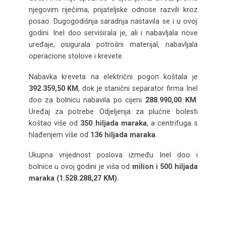
njegovim riječima, prijateljske odnose razvili kroz
posao. Dugogodišnja saradnja nastavila se i u ovoj
godini. Inel doo servisirala je, ali i nabavljala nove
uređaje, osigurala potrošni materijal, nabavljala
operacione stolove i krevete.
Nabavka kreveta na električni pogon koštala je
392.359,50 KM
, dok je stanični separator firma Inel
doo za bolnicu nabavila po cijeni
288.990,00 KM
.
Uređaj za potrebe Odjeljenja za plućne bolesti
koštao više od
350 hiljada maraka
, a centrifuga s
hlađenjem više od
136 hiljada maraka
.
Ukupna vrijednost poslova između Inel doo i
bolnice u ovoj godini je viša od
milion i 500 hiljada
maraka (1.528.288,27 KM).