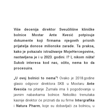
Više decenija direktor Sveučilišne kliničke
bolnice Mostar Ante Kvesić potpisuje
dokumente koji firmama njegovih prisnih
prijatelja donose milionske zarade. Ta praksa,
kako je pokazalo istraživanje MojeHercegovine,
nastavljena je i u 2023. godini. I? I, nikom ništa!
Sukob interesa kod nas, očito, nema ko da
procesuira.
„U ovoj bolnici to nema“!
Ovako je 2018.godine
glasio odgovor direktora SKB u Mostaru
Ante
Kvesića
na pitanje Žurnala ima li pogodovanja u
javnim nabavkama bolnice. Nekoliko trenutaka
kasnije direktor će priznati da su firme
Intergrafika
i
Natura Pharm
, koje su dobavljači za bolnicu, u