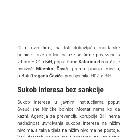
Osim ovih firmi, na listi dobavljača mostarske
bolnice i ove godine nalaze se firme povezane s
vrhom HDZ-a BiH, poput firme
Katarina d.o.o
. čiji je
osnivač
Milenko Čović
, prema pisanju medija,
rođak
Dragana Čovića
, predsjednika HDZ-a BiH.
Sukob interesa bez sankcij
e
Sukob interesa u javnim institucijama poput
Sveučilišne kliničke bolnice Mostar nema ko da
kazni. Agencija za prevenciju korupcije BiH nema
nadležnost utvrđivanja sukoba interesa na nižim
nivoima, a takva tijela na nižim nivoima ne postoje.