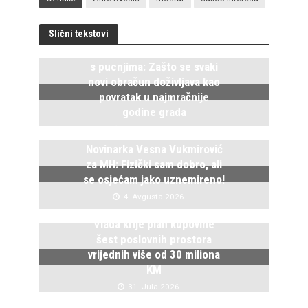
Slični tekstovi
Istočno Sarajevo ponovo živi
s pucnjima: Zašto se svaki
novi obračun doživljava kao
povratak u najmračnije
godine grada
5. Avgusta 2026.
Novinarka Vesna Vukmirović
za MH: Fizički sam dobro, ali
se osjećam jako uznemireno!
4. Avgusta 2026.
Vlada krije plan kupovine
šest poslovnih prostora
vrijednih više od 30 miliona
KM
31. Jula 2026.