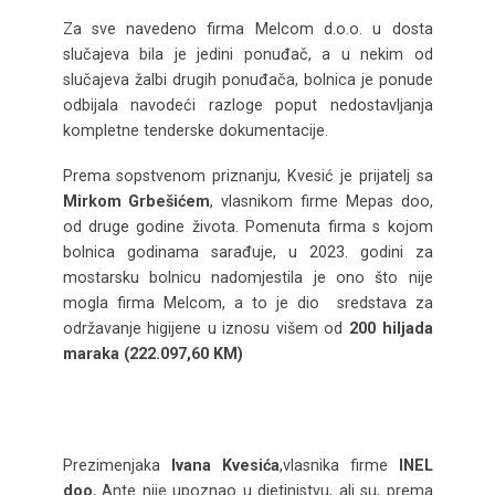
Za sve navedeno firma Melcom d.o.o. u dosta
slučajeva bila je jedini ponuđač, a u nekim od
slučajeva žalbi drugih ponuđača, bolnica je ponude
odbijala navodeći razloge poput nedostavljanja
kompletne tenderske dokumentacije.
Prema sopstvenom priznanju, Kvesić je prijatelj sa
Mirkom Grbešićem
, vlasnikom firme Mepas doo,
od druge godine života. Pomenuta firma s kojom
bolnica godinama sarađuje, u 2023. godini za
mostarsku bolnicu nadomjestila je ono što nije
mogla firma Melcom, a to je dio sredstava za
održavanje higijene u iznosu višem od
200 hiljada
maraka (222.097,60 KM)
Prezimenjaka
Ivana
Kvesića
,vlasnika firme
INEL
doo
, Ante nije upoznao u djetinjstvu, ali su, prema