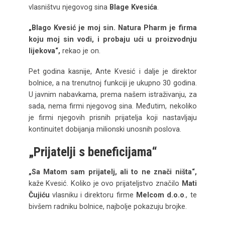
vlasništvu njegovog sina
Blage Kvesića
.
„Blago Kvesić je moj sin. Natura Pharm je firma
koju moj sin vodi, i probaju ući u proizvodnju
lijekova“,
rekao je on.
Pet godina kasnije, Ante Kvesić i dalje je direktor
bolnice, a na trenutnoj funkciji je ukupno 30 godina.
U javnim nabavkama, prema našem istraživanju, za
sada, nema firmi njegovog sina. Međutim, nekoliko
je firmi njegovih prisnih prijatelja koji nastavljaju
kontinuitet dobijanja milionski unosnih poslova.
„Prijatelji s beneficijama“
„Sa Matom sam prijatelj, ali to ne znači ništa“,
kaže Kvesić. Koliko je ovo prijateljstvo značilo
Mati
Čujiću
vlasniku i direktoru firme
Melcom d.o.o
., te
bivšem radniku bolnice, najbolje pokazuju brojke.