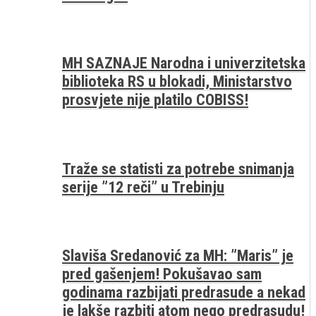
MH SAZNAJE Narodna i univerzitetska
biblioteka RS u blokadi, Ministarstvo
prosvjete nije platilo COBISS!
Traže se statisti za potrebe snimanja
serije ”12 reči” u Trebinju
Slaviša Sredanović za MH: ”Maris” je
pred gašenjem! Pokušavao sam
godinama razbijati predrasude a nekad
je lakše razbiti atom nego predrasudu!