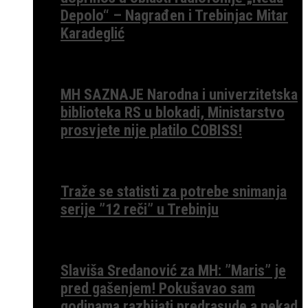
Depolo“ – Nagrađen i Trebinjac Mitar
Karadeglić
MH SAZNAJE Narodna i univerzitetska
biblioteka RS u blokadi, Ministarstvo
prosvjete nije platilo COBISS!
Traže se statisti za potrebe snimanja
serije ”12 reči” u Trebinju
Slaviša Sredanović za MH: ”Maris” je
pred gašenjem! Pokušavao sam
godinama razbijati predrasude a nekad