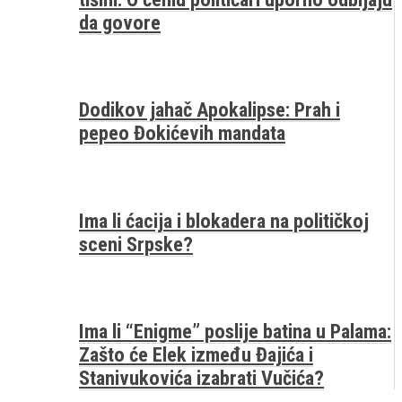
da govore
Dodikov jahač Apokalipse: Prah i
pepeo Đokićevih mandata
Ima li ćacija i blokadera na političkoj
sceni Srpske?
Ima li “Enigme” poslije batina u Palama:
Zašto će Elek između Đajića i
Stanivukovića izabrati Vučića?