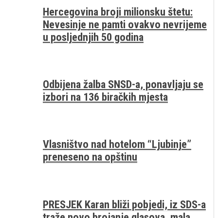
Hercegovina broji milionsku štetu:
Nevesinje ne pamti ovakvo nevrijeme
u posljednjih 50 godina
Odbijena žalba SNSD-a, ponavljaju se
izbori na 136 biračkih mjesta
Vlasništvo nad hotelom “Ljubinje”
preneseno na opštinu
PRESJEK Karan bliži pobjedi, iz SDS-a
traže novo brojanje glasova, mala