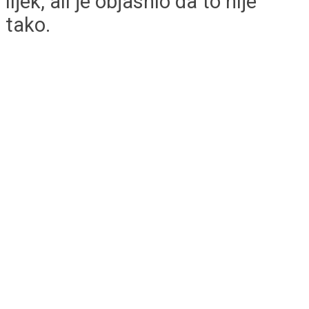
lijek, ali je objasnio da to nije
tako.