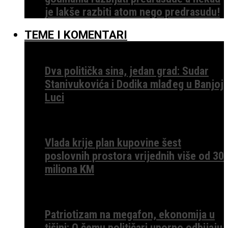
je lakše razbiti atom nego predrasudu!
TEME I KOMENTARI
Dva politička sina, jedan grad: Sudar
Stanivukovića i Dodika mlađeg u Banjoj
Luci
Vlada krije plan kupovine šest
poslovnih prostora vrijednih više od 30
miliona KM
Patriotizam na megafon, ekonomija u
tišini: O čemu političari uporno odbijaju