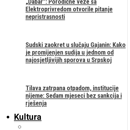
„Dabar“: Porodične veze sa
Elektroprivredom otvorile pitanje
nepristrasnosti
Sudski zaokret u slučaju Gajanin: Kako
je promijenjen sudija u jednom od
najosjetljivijih sporova u Srpskoj
Tilava zatrpana otpadom, institucije
nijeme: Sedam mjeseci bez sankcija i
rješenja
Kultura