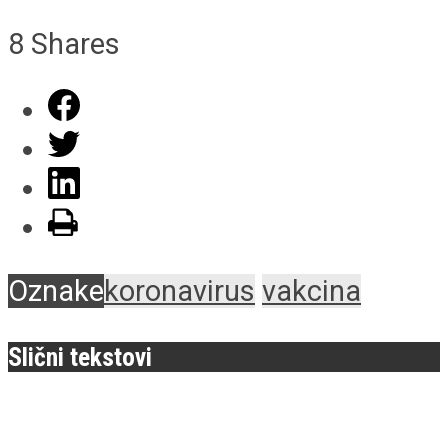
8
Shares
Oznake
koronavirus
vakcina
Slični tekstovi