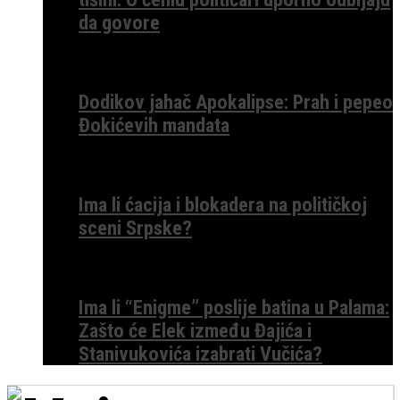
da govore
Dodikov jahač Apokalipse: Prah i pepeo
Đokićevih mandata
Ima li ćacija i blokadera na političkoj
sceni Srpske?
Ima li “Enigme” poslije batina u Palama:
Zašto će Elek između Đajića i
Stanivukovića izabrati Vučića?