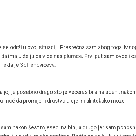
da se održi u ovoj situaciji. Presrećna sam zbog toga. Mno
e da imaju želju da vide nas glumce. Prvi put sam ovde i o
– rekla je Sofrenovićeva.
da joj je posebno drago što je večeras bila na sceni, nakon
 moć da promijeni društvo u cjelini ali itekako može
r sam nakon šest mjeseci na bini, a drugo jer sam ponosn