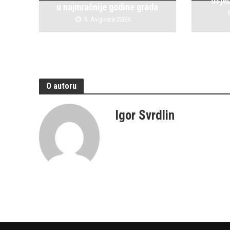
osje
u najmračnije godine grada
5. Avgusta 2026.
O autoru
Igor Svrdlin