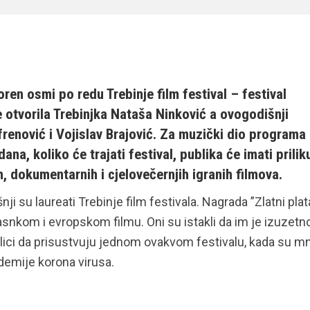
ren osmi po redu Trebinje film festival – festival
e otvorila Trebinjka Nataša Ninković a ovogodišnji
renović i Vojislav Brajović. Za muzički dio programa 
na, koliko će trajati festival, publika će imati prilik
, dokumentarnih i cjelovečernjih igranih filmova.
ji su laureati Trebinje film festivala. Nagrada ”Zlatni plat
snkom i evropskom filmu. Oni su istakli da im je izuzetn
lici da prisustvuju jednom ovakvom festivalu, kada su m
ndemije korona virusa.