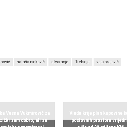
nović
nataša ninković
otvaranje
Trebinje
voja brajović
ka Vesna Vukmirović za
Vlada krije plan kupovine š
zički sam dobro, ali se
poslovnih prostora vrijedn