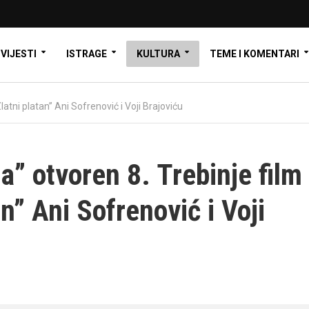
VIJESTI
ISTRAGE
KULTURA
TEME I KOMENTARI
latni platan” Ani Sofrenović i Voji Brajoviću
” otvoren 8. Trebinje film
an” Ani Sofrenović i Voji