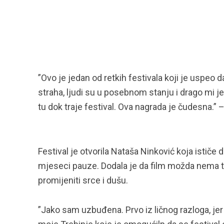
”Ovo je jedan od retkih festivala koji je uspeo 
straha, ljudi su u posebnom stanju i drago mi j
tu dok traje festival. Ova nagrada je čudesna.” 
Festival je otvorila Nataša Ninković koja ističe 
mjeseci pauze. Dodala je da film možda nema tu
promijeniti srce i dušu.
”Jako sam uzbuđena. Prvo iz ličnog razloga, je