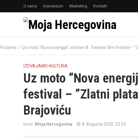
O nama
Impressum
Marketing
Kontakt
Početna
/
Uz moto ”Nova energija” otvoren 8. Trebinje film festival – ”Z
IZDVAJAMO
•
KULTURA
Uz moto ”Nova energija
festival – ”Zlatni plat
Brajoviću
Izvor:
Moja Hercegovina
8. Avgusta 2020. 22:53