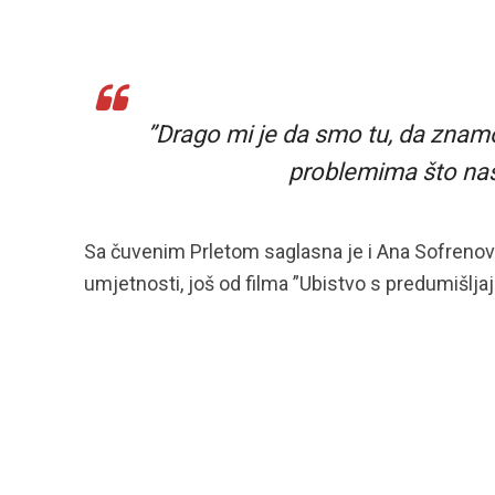
”Drago mi je da smo tu, da znamo
problemima što nas 
Sa čuvenim Prletom saglasna je i Ana Sofrenović
umjetnosti, još od filma ”Ubistvo s predumišlja