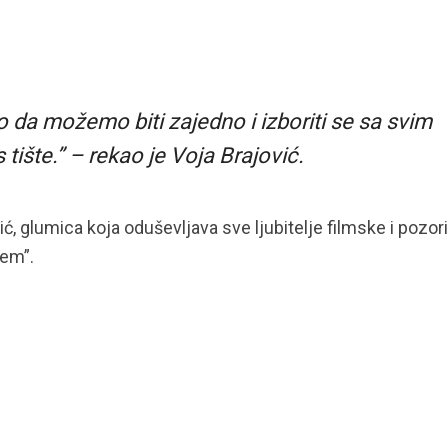
 da možemo biti zajedno i izboriti se sa svim
tište.” – rekao je Voja Brajović.
, glumica koja oduševljava sve ljubitelje filmske i pozor
jem”.