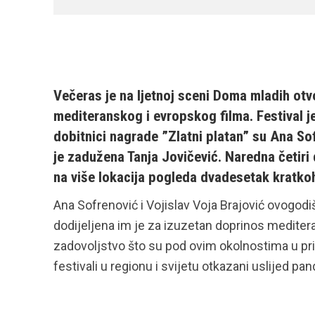
Večeras je na ljetnoj sceni Doma mladih otvo
mediteranskog i evropskog filma. Festival j
dobitnici nagrade ”Zlatni platan” su Ana Sof
je zadužena Tanja Jovičević. Naredna četiri da
na više lokacija pogleda dvadesetak kratkoh
Ana Sofrenović i Vojislav Voja Brajović ovogodišn
dodijeljena im je za izuzetan doprinos meditera
zadovoljstvo što su pod ovim okolnostima u pri
festivali u regionu i svijetu otkazani uslijed pa