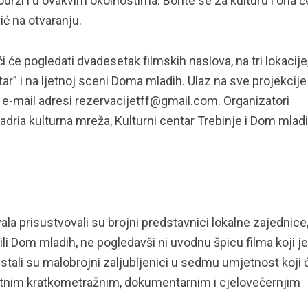
drži i u ovakvim okolnostima. Borite se za kulturu i ona ć
ić na otvaranju.
će pogledati dvadesetak filmskih naslova, na tri lokacije
r” i na ljetnoj sceni Doma mladih. Ulaz na sve projekcije
e-mail adresi rezervacijetff@gmail.com. Organizatori
dria kulturna mreža, Kulturni centar Trebinje i Dom mladi
la prisustvovali su brojni predstavnici lokalne zajednice,
i Dom mladih, ne pogledavši ni uvodnu špicu filma koji je
Ostali su malobrojni zaljubljenici u sedmu umjetnost koji 
tetnim kratkometražnim, dokumentarnim i cjelovečernjim