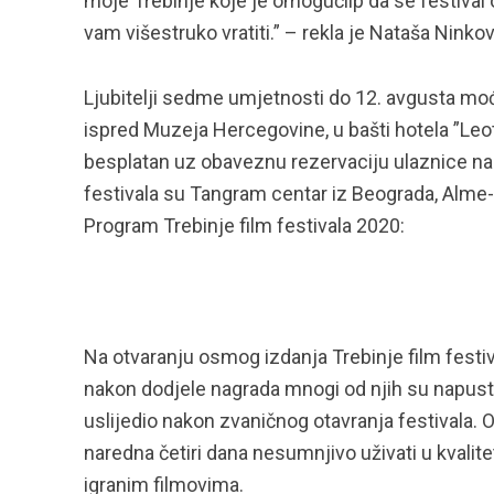
moje Trebinje koje je omogućilp da se festival o
vam višestruko vratiti.” – rekla je Nataša Ninkov
Ljubitelji sedme umjetnosti do 12. avgusta moći 
ispred Muzeja Hercegovine, u bašti hotela ”Leota
besplatan uz obaveznu rezervaciju ulaznice na 
festivala su Tangram centar iz Beograda, Alme-a
Program Trebinje film festivala 2020:
Na otvaranju osmog izdanja Trebinje film festiva
nakon dodjele nagrada mnogi od njih su napustil
uslijedio nakon zvaničnog otavranja festivala. 
naredna četiri dana nesumnjivo uživati u kvali
igranim filmovima.