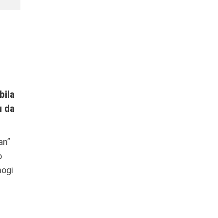
bila
u da
an”
o
nogi