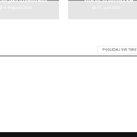
ćam jako uznemireno!
više od 30 miliona KM
4. Avgusta 2026.
31. Jula 2026.
POGLEDAJ SVE TEKS