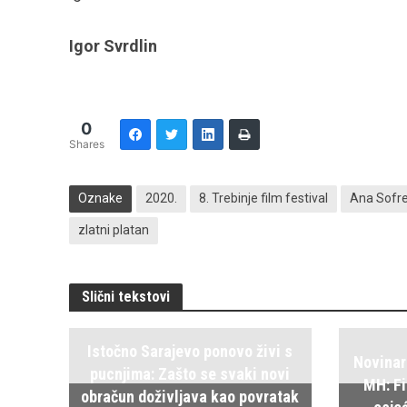
Igor Svrdlin
0
Shares
Oznake
2020.
8. Trebinje film festival
Ana Sofre
zlatni platan
Slični tekstovi
Istočno Sarajevo ponovo živi s
Novinar
pucnjima: Zašto se svaki novi
MH: Fi
obračun doživljava kao povratak