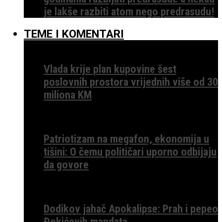
je lakše razbiti atom nego predrasudu!
TEME I KOMENTARI
Vlada krije plan kupovine šest
poslovnih prostora vrijednih više od 30
miliona KM
Patriotizam na megafon, ekonomija u
tišini: O čemu političari uporno odbijaju
da govore
Dodikov jahač Apokalipse: Prah i pepeo
Đokićevih mandata