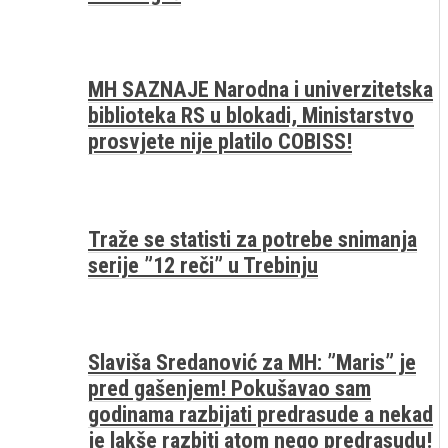
MH SAZNAJE Narodna i univerzitetska
biblioteka RS u blokadi, Ministarstvo
prosvjete nije platilo COBISS!
Traže se statisti za potrebe snimanja
serije ”12 reči” u Trebinju
Slaviša Sredanović za MH: ”Maris” je
pred gašenjem! Pokušavao sam
godinama razbijati predrasude a nekad
je lakše razbiti atom nego predrasudu!