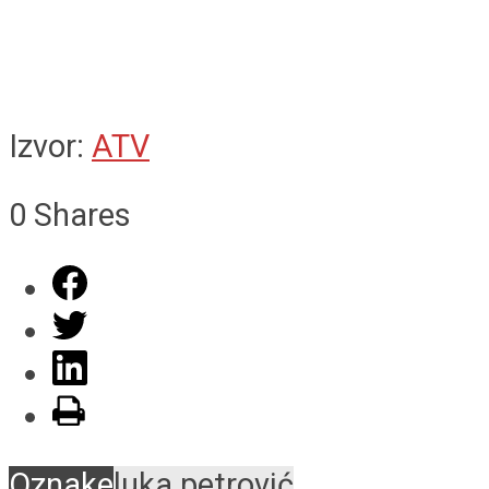
Izvor:
ATV
0
Shares
Oznake
luka petrović