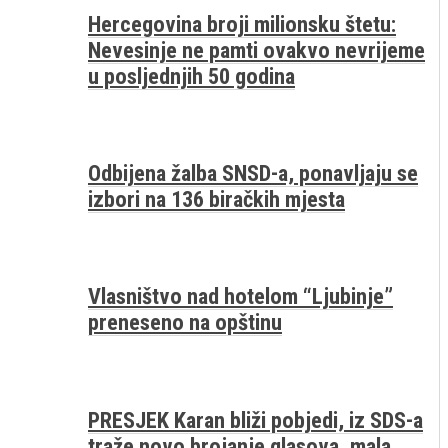
Hercegovina broji milionsku štetu:
Nevesinje ne pamti ovakvo nevrijeme
u posljednjih 50 godina
Odbijena žalba SNSD-a, ponavljaju se
izbori na 136 biračkih mjesta
Vlasništvo nad hotelom “Ljubinje”
preneseno na opštinu
PRESJEK Karan bliži pobjedi, iz SDS-a
traže novo brojanje glasova, mala