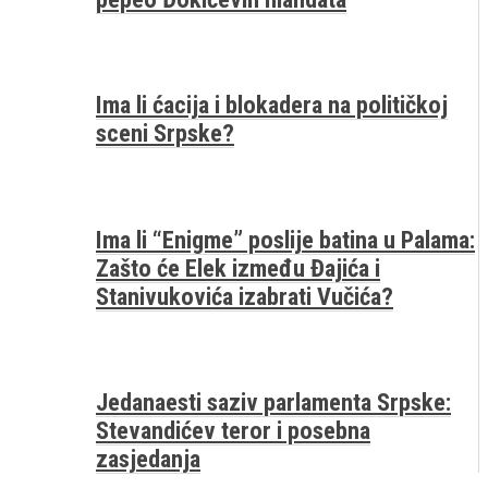
Ima li ćacija i blokadera na političkoj
sceni Srpske?
Ima li “Enigme” poslije batina u Palama:
Zašto će Elek između Đajića i
Stanivukovića izabrati Vučića?
Jedanaesti saziv parlamenta Srpske:
Stevandićev teror i posebna
zasjedanja