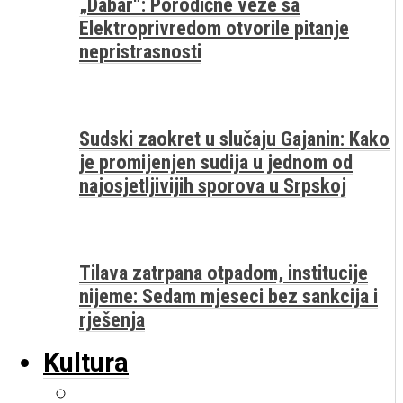
„Dabar“: Porodične veze sa
Elektroprivredom otvorile pitanje
nepristrasnosti
Sudski zaokret u slučaju Gajanin: Kako
je promijenjen sudija u jednom od
najosjetljivijih sporova u Srpskoj
Tilava zatrpana otpadom, institucije
nijeme: Sedam mjeseci bez sankcija i
rješenja
Kultura