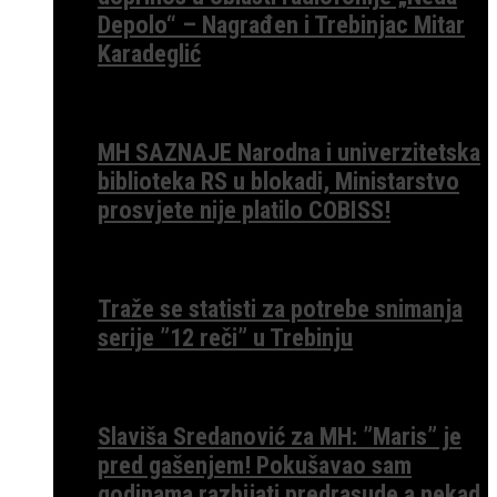
Depolo“ – Nagrađen i Trebinjac Mitar
Karadeglić
MH SAZNAJE Narodna i univerzitetska
biblioteka RS u blokadi, Ministarstvo
prosvjete nije platilo COBISS!
Traže se statisti za potrebe snimanja
serije ”12 reči” u Trebinju
Slaviša Sredanović za MH: ”Maris” je
pred gašenjem! Pokušavao sam
godinama razbijati predrasude a nekad