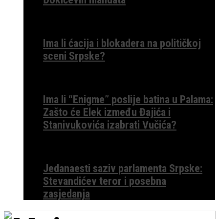
Ima li ćacija i blokadera na političkoj
sceni Srpske?
Ima li “Enigme” poslije batina u Palama:
Zašto će Elek između Đajića i
Stanivukovića izabrati Vučića?
Jedanaesti saziv parlamenta Srpske:
Stevandićev teror i posebna
zasjedanja