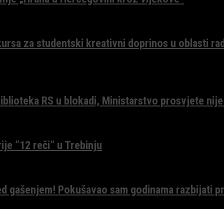
ursa za studentski kreativni doprinos u oblasti ra
lioteka RS u blokadi, Ministarstvo prosvjete nije
ije ”12 reči” u Trebinju
red gašenjem! Pokušavao sam godinama razbijati pr