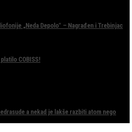
diofonije „Neda Depolo“ – Nagrađen i Trebinjac
 platilo COBISS!
edrasude a nekad je lakše razbiti atom nego