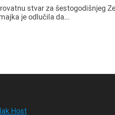
verovatnu stvar za šestogodišnjeg Zej
ajka je odlučila da...
lak Host