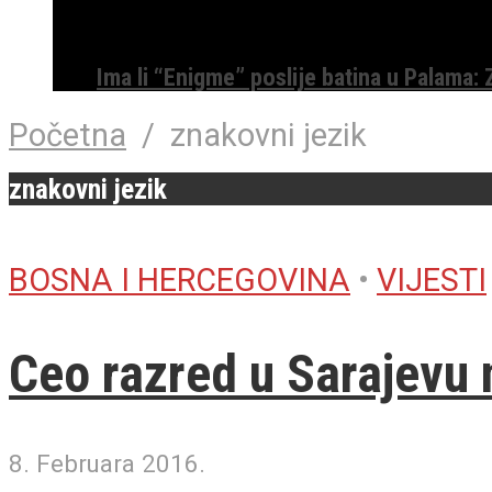
Ima li “Enigme” poslije batina u Palama:
Početna
/
znakovni jezik
znakovni jezik
BOSNA I HERCEGOVINA
•
VIJESTI
Ceo razred u Sarajevu
8. Februara 2016.