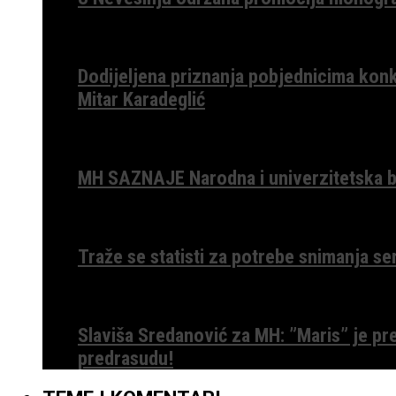
Dodijeljena priznanja pobjednicima konk
Mitar Karadeglić
MH SAZNAJE Narodna i univerzitetska bib
Traže se statisti za potrebe snimanja ser
Slaviša Sredanović za MH: ”Maris” je p
predrasudu!