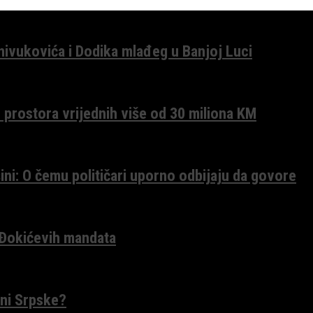
anivukovića i Dodika mlađeg u Banjoj Luci
 prostora vrijednih više od 30 miliona KM
ini: O čemu političari uporno odbijaju da govore
 Đokićevih mandata
ceni Srpske?