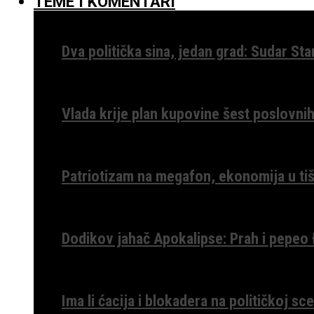
TEME I KOMENTARI
Dva politička sina, jedan grad: Sudar St
Vlada krije plan kupovine šest poslovnih
Patriotizam na megafon, ekonomija u tiš
Dodikov jahač Apokalipse: Prah i pepeo
Ima li ćacija i blokadera na političkoj s