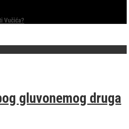
ti Vučića?
zbog gluvonemog druga