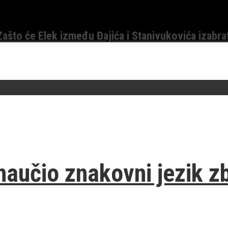
 Zašto će Elek između Đajića i Stanivukovića izabra
 naučio znakovni jezik 