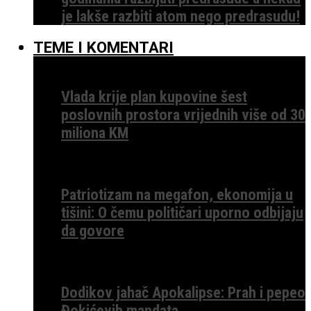
je lakše razbiti atom nego predrasudu!
TEME I KOMENTARI
Vlada krije plan kupovine šest
poslovnih prostora vrijednih više od 30
miliona KM
Patriotizam na megafon, ekonomija u
tišini: O čemu političari uporno odbijaju
da govore
Dodikov jahač Apokalipse: Prah i pepeo
Đokićevih mandata