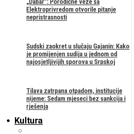
„Dabar“: Porodične veze sa
Elektroprivredom otvorile pitanje
nepristrasnosti
Sudski zaokret u slučaju Gajanin: Kako
je promijenjen sudija u jednom od
najosjetljivijih sporova u Srpskoj
Tilava zatrpana otpadom, institucije
nijeme: Sedam mjeseci bez sankcija i
rješenja
Kultura