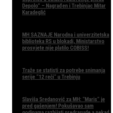
Depolo“ – Nagrađen i Trebinjac Mitar
Karadeglić
MH SAZNAJE Narodna i univerzitetska
biblioteka RS u blokadi, Ministarstvo
prosvjete nije platilo COBISS!
Traže se statisti za potrebe snimanja
serije ”12 reči” u Trebinju
Slaviša Sredanović za MH: ”Maris” je
pred gašenjem! Pokušavao sam
godinama razbijati predrasude a nekad