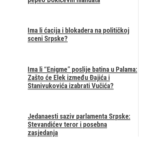
Ima li ćacija i blokadera na političkoj
sceni Srpske?
Ima li “Enigme” poslije batina u Palama:
Zašto će Elek između Đajića i
Stanivukovića izabrati Vučića?
Jedanaesti saziv parlamenta Srpske:
Stevandićev teror i posebna
zasjedanja