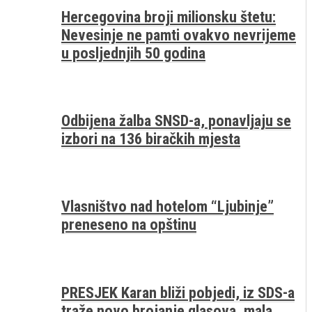
Hercegovina broji milionsku štetu:
Nevesinje ne pamti ovakvo nevrijeme
u posljednjih 50 godina
Odbijena žalba SNSD-a, ponavljaju se
izbori na 136 biračkih mjesta
Vlasništvo nad hotelom “Ljubinje”
preneseno na opštinu
PRESJEK Karan bliži pobjedi, iz SDS-a
traže novo brojanje glasova, mala