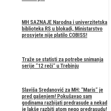
MH SAZNAJE Narodna i univerzitetska
biblioteka RS u blokadi, Ministarstvo
prosvjete nije platilo COBISS!
Traže se statisti za potrebe snimanja
serije ”12 reči” u Trebinju
Slaviša Sredanović za MH: ”Maris” je
pred gašenjem! Pokušavao sam
godinama razbijati predrasude a nekad
je lakše razbiti atom nego predrasudu!