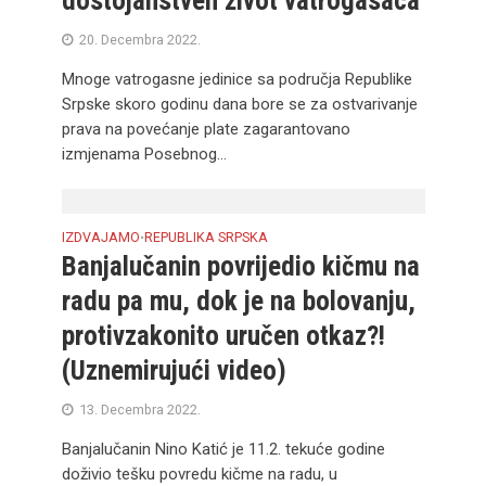
dostojanstven život vatrogasaca
20. Decembra 2022.
Mnoge vatrogasne jedinice sa područja Republike
Srpske skoro godinu dana bore se za ostvarivanje
prava na povećanje plate zagarantovano
izmjenama Posebnog...
IZDVAJAMO
REPUBLIKA SRPSKA
•
Banjalučanin povrijedio kičmu na
radu pa mu, dok je na bolovanju,
protivzakonito uručen otkaz?!
(Uznemirujući video)
13. Decembra 2022.
Banjalučanin Nino Katić je 11.2. tekuće godine
doživio tešku povredu kičme na radu, u