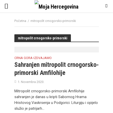
Početna
/
mitropolit crnogorsko-primorski
mitropolit crnogorsko-primorski
CRNA GORA
IZDVAJAMO
•
Sahranjen mitropolit crnogorsko-
primorski Amfilohije
1. Novembra 2020.
Mitropolit crnogorsko-primorski Amfilohije
sahranjen je danas u kripti Sabornog Hrama
Hristovog Vaskrsenja u Podgorici. Liturgiju i opijelo
služio je patrijarh...