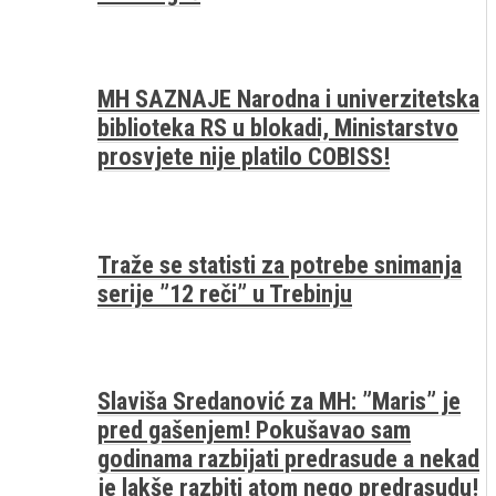
MH SAZNAJE Narodna i univerzitetska
biblioteka RS u blokadi, Ministarstvo
prosvjete nije platilo COBISS!
Traže se statisti za potrebe snimanja
serije ”12 reči” u Trebinju
Slaviša Sredanović za MH: ”Maris” je
pred gašenjem! Pokušavao sam
godinama razbijati predrasude a nekad
je lakše razbiti atom nego predrasudu!