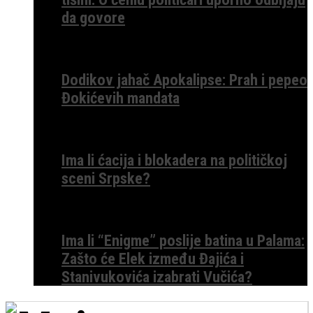
da govore
Dodikov jahač Apokalipse: Prah i pepeo
Đokićevih mandata
Ima li ćacija i blokadera na političkoj
sceni Srpske?
Ima li “Enigme” poslije batina u Palama:
Zašto će Elek između Đajića i
Stanivukovića izabrati Vučića?