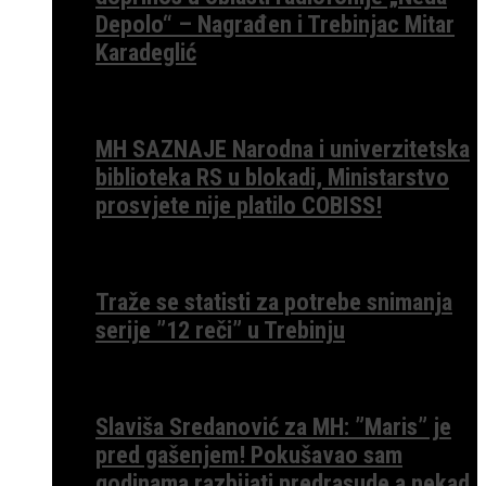
Depolo“ – Nagrađen i Trebinjac Mitar
Karadeglić
MH SAZNAJE Narodna i univerzitetska
biblioteka RS u blokadi, Ministarstvo
prosvjete nije platilo COBISS!
Traže se statisti za potrebe snimanja
serije ”12 reči” u Trebinju
Slaviša Sredanović za MH: ”Maris” je
pred gašenjem! Pokušavao sam
godinama razbijati predrasude a nekad