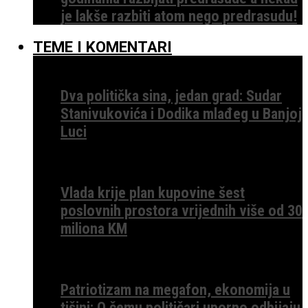
je lakše razbiti atom nego predrasudu!
TEME I KOMENTARI
Dva politička sina, jedan grad: Sudar
Stanivukovića i Dodika mlađeg u Banjoj
Luci
Vlada krije plan kupovine šest
poslovnih prostora vrijednih više od 30
miliona KM
Patriotizam na megafon, ekonomija u
tišini: O čemu političari uporno odbijaju