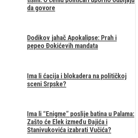
da govore
Dodikov jahač Apokalipse: Prah i
pepeo Đokićevih mandata
Ima li ćacija i blokadera na političkoj
sceni Srpske?
Ima li “Enigme” poslije batina u Palama:
Zašto će Elek između Đajića i
Stanivukovića izabrati Vučića?