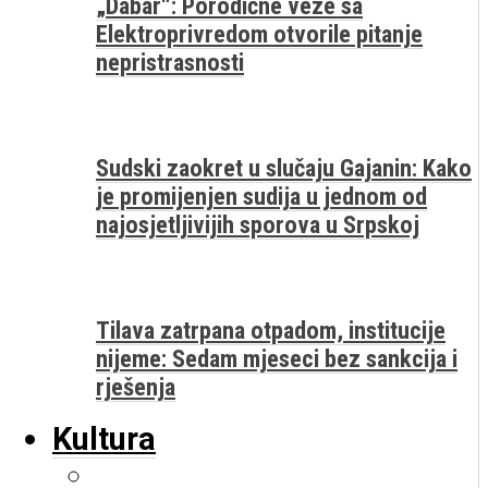
„Dabar“: Porodične veze sa
Elektroprivredom otvorile pitanje
nepristrasnosti
Sudski zaokret u slučaju Gajanin: Kako
je promijenjen sudija u jednom od
najosjetljivijih sporova u Srpskoj
Tilava zatrpana otpadom, institucije
nijeme: Sedam mjeseci bez sankcija i
rješenja
Kultura