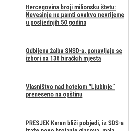
Hercegovina broji milionsku štetu:
Nevesinje ne pamti ovakvo nevrijeme
u posljednjih 50 godina
Odbijena žalba SNSD-a, ponavljaju se
izbori na 136 biračkih mjesta
Vlasništvo nad hotelom “Ljubinje”
preneseno na opštinu
PRESJEK Karan bliži pobjedi, iz SDS-a
traže novo brojanje glasova, mala