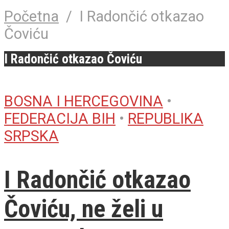
Početna
/
I Radončić otkazao
Čoviću
I Radončić otkazao Čoviću
BOSNA I HERCEGOVINA
•
FEDERACIJA BIH
•
REPUBLIKA
SRPSKA
I Radončić otkazao
Čoviću, ne želi u