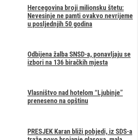
Hercegovina broji milionsku štetu:
Nevesinje ne pamti ovakvo nevrijeme
u posljednjih 50 godina
Odbijena žalba SNSD-a, ponavljaju se
izbori na 136 biračkih mjesta
Vlasništvo nad hotelom “Ljubinje”
preneseno na opštinu
PRESJEK Karan bliži pobjedi, iz SDS-a
traže novo brojanje glasova, mala