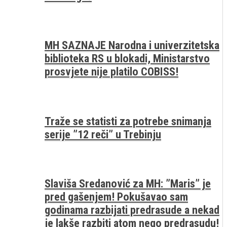
MH SAZNAJE Narodna i univerzitetska
biblioteka RS u blokadi, Ministarstvo
prosvjete nije platilo COBISS!
Traže se statisti za potrebe snimanja
serije ”12 reči” u Trebinju
Slaviša Sredanović za MH: ”Maris” je
pred gašenjem! Pokušavao sam
godinama razbijati predrasude a nekad
je lakše razbiti atom nego predrasudu!