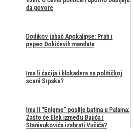
da govore
Dodikov jahač Apokalipse: Prah i
pepeo Đokićevih mandata
Ima li ćacija i blokadera na političkoj
sceni Srpske?
Ima li “Enigme” poslije batina u Palama:
Zašto će Elek između Đajića i
Stanivukovića izabrati Vučića?