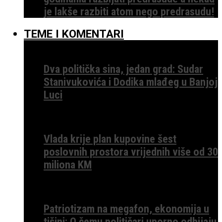
je lakše razbiti atom nego predrasudu!
TEME I KOMENTARI
Dva politička sina, jedan grad: Sudar
Stanivukovića i Dodika mlađeg u Banjoj
Luci
Vlada krije plan kupovine šest
poslovnih prostora vrijednih više od 30
miliona KM
Patriotizam na megafon, ekonomija u
tišini: O čemu političari uporno odbijaju