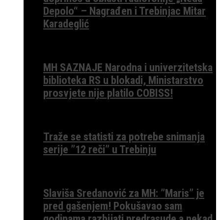
Depolo“ – Nagrađen i Trebinjac Mitar
Karadeglić
MH SAZNAJE Narodna i univerzitetska
biblioteka RS u blokadi, Ministarstvo
prosvjete nije platilo COBISS!
Traže se statisti za potrebe snimanja
serije ”12 reči” u Trebinju
Slaviša Sredanović za MH: ”Maris” je
pred gašenjem! Pokušavao sam
godinama razbijati predrasude a nekad