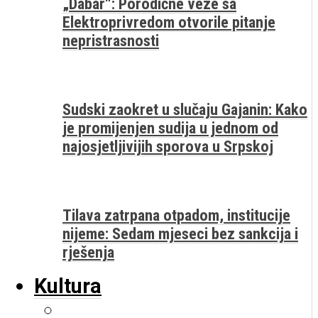
„Dabar“: Porodične veze sa
Elektroprivredom otvorile pitanje
nepristrasnosti
Sudski zaokret u slučaju Gajanin: Kako
je promijenjen sudija u jednom od
najosjetljivijih sporova u Srpskoj
Tilava zatrpana otpadom, institucije
nijeme: Sedam mjeseci bez sankcija i
rješenja
Kultura