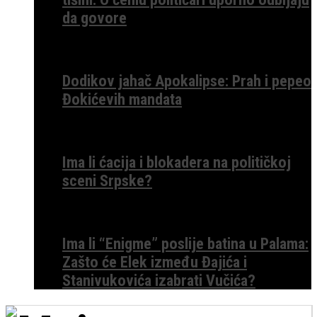
da govore
Dodikov jahač Apokalipse: Prah i pepeo
Đokićevih mandata
Ima li ćacija i blokadera na političkoj
sceni Srpske?
Ima li “Enigme” poslije batina u Palama:
Zašto će Elek između Đajića i
Stanivukovića izabrati Vučića?