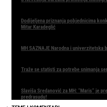
Dodijeljena priznanja pobjednicima konk
Mitar Karadeglić
MH SAZNAJE Narodna i univerzitetska bib
Traže se statisti za potrebe snimanja ser
Slaviša Sredanović za MH: ”Maris” je p
predrasudu!