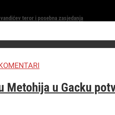
evandićev teror i posebna zasjedanja
 KOMENTARI
 Metohija u Gacku potvr