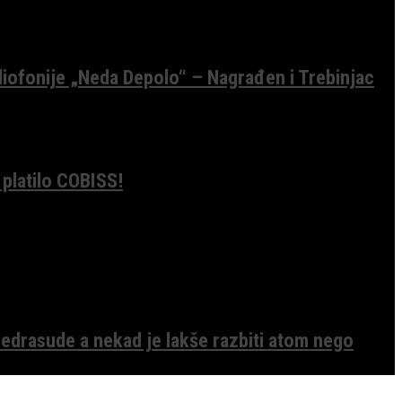
diofonije „Neda Depolo“ – Nagrađen i Trebinjac
 platilo COBISS!
edrasude a nekad je lakše razbiti atom nego