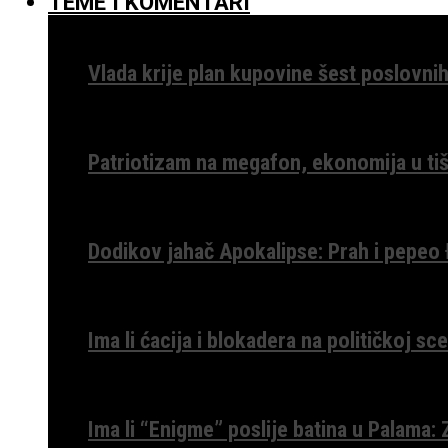
TEME I KOMENTARI
Vlada krije plan kupovine šest poslovnih
Patriotizam na megafon, ekonomija u tiš
Dodikov jahač Apokalipse: Prah i pepeo
Ima li ćacija i blokadera na političkoj s
Ima li “Enigme” poslije batina u Palama: