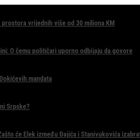
 prostora vrijednih više od 30 miliona KM
ini: O čemu političari uporno odbijaju da govore
 Đokićevih mandata
ceni Srpske?
 Zašto će Elek između Đajića i Stanivukovića izabra