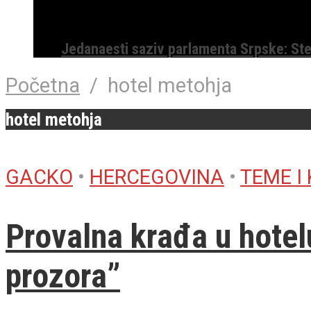
Jedanaesti saziv parlamenta Srpske: St
Početna
/
hotel metohja
hotel metohja
GACKO
•
HERCEGOVINA
•
TEME I
Provalna krađa u hotelu
prozora”