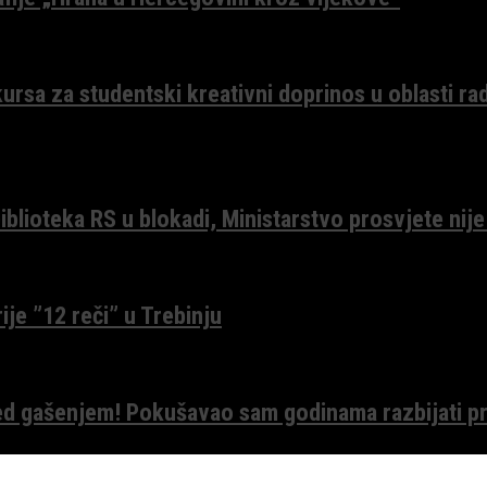
ursa za studentski kreativni doprinos u oblasti ra
lioteka RS u blokadi, Ministarstvo prosvjete nije
ije ”12 reči” u Trebinju
red gašenjem! Pokušavao sam godinama razbijati pr