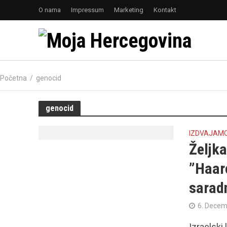
O nama
Impressum
Marketing
Kontakt
Početna
/
genocid
genocid
IZDVAJAM
Željka
”Haare
saradn
6. Decem
Izraelski