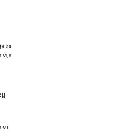
je za
ncija
cu
ne i