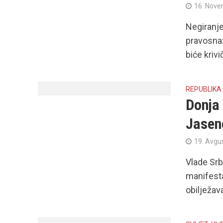
16. Nove
Negiranje
pravosna
biće krivi
REPUBLIKA
Donja 
Јasen
19. Avgu
Vlade Srb
manifest
obilježav