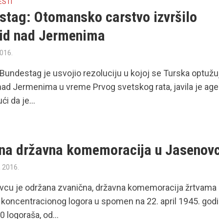
ESTI
stag: Otomansko carstvo izvršilo
id nad Jermenima
2016.
undestag je usvojio rezoluciju u kojoj se Turska optužu
ad Jermenima u vreme Prvog svetskog rata, javila je age
i da je...
na državna komemoracija u Jasenov
a 2016.
vcu je održana zvanična, državna komemoracija žrtvama
koncentracionog logora u spomen na 22. april 1945. godi
0 logoraša, od...