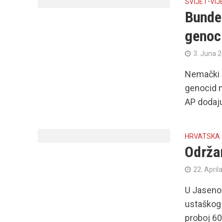
SVIJET
•
VIJ
Bunde
genoc
3. Juna 
Nemački B
genocid n
AP dodajuć
HRVATSKA
Održa
22. April
U Jaseno
ustaškog 
proboj 60