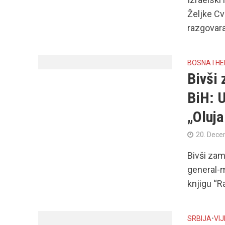
Željke Cv
razgovaral
BOSNA I H
Bivši 
BiH: U
„Oluja
20. Dece
Bivši zam
general-m
knjigu “Ra
SRBIJA
•
VIJ