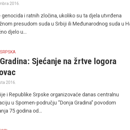
mbra 2016.
 genocida i ratnih zločina, ukoliko su ta djela utvrđena
žnom presudom suda u Srbiji ili Međunarodnog suda u H
čno djelo u...
 SRPSKA
Gradina: Sjećanje na žrtve logora
ovac
sta 2016.
ije i Republike Srpske organizovaće danas centralnu
aciju u Spomen-području “Donja Gradina” povodom
anja 75 godina od...