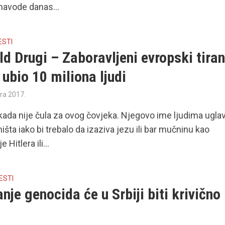
navode danas...
ESTI
d Drugi – Zaboravljeni evropski tiran
e ubio 10 miliona ljudi
ra 2017.
kada nije čula za ovog čovjeka. Njegovo ime ljudima ugl
išta iako bi trebalo da izaziva jezu ili bar mučninu kao
 Hitlera ili...
ESTI
nje genocida će u Srbiji biti krivično