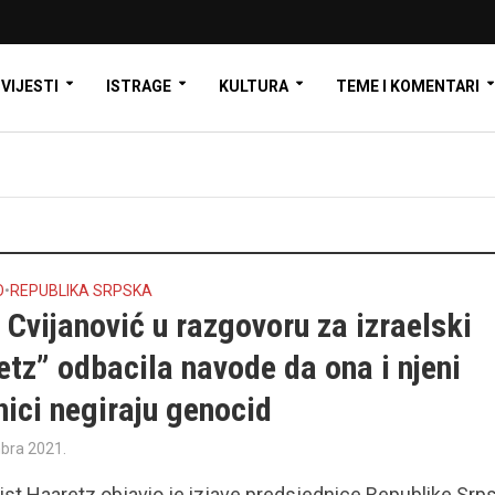
VIJESTI
ISTRAGE
KULTURA
TEME I KOMENTARI
O
•
REPUBLIKA SRPSKA
 Cvijanović u razgovoru za izraelski
tz” odbacila navode da ona i njeni
ici negiraju genocid
bra 2021.
 list Haaretz objavio je izjave predsjednice Republike Srp