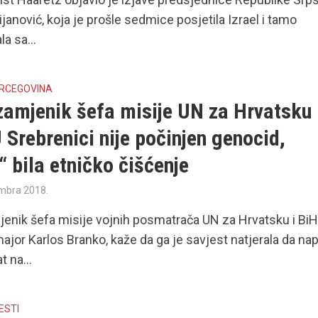
ijanović, koja je prošle sedmice posjetila Izrael i tamo
a sa...
ERCEGOVINA
zamjenik šefa misije UN za Hrvatsku 
 Srebrenici nije počinjen genocid,
“ bila etničko čišćenje
mbra 2018.
jenik šefa misije vojnih posmatrača UN za Hrvatsku i BiH
ajor Karlos Branko, kaže da ga je savjest natjerala da na
t na...
ESTI