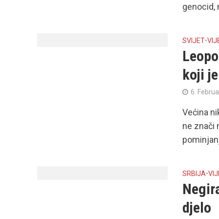
genocid, 
SVIJET
•
VIJ
Leopol
koji j
6. Februa
Većina ni
ne znači n
pominjanje
SRBIJA
•
VIJ
Negira
djelo