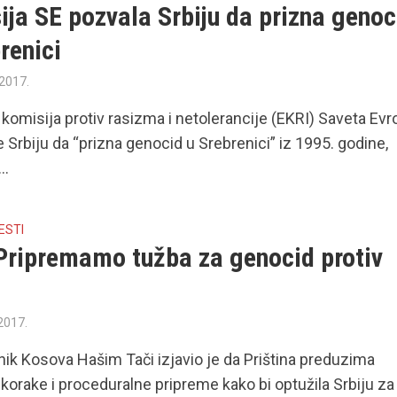
ja SE pozvala Srbiju da prizna genoc
renici
 2017.
komisija protiv rasizma i netolerancije (EKRI) Saveta Ev
e Srbiju da “prizna genocid u Srebrenici” iz 1995. godine,
..
ESTI
 Pripremamo tužba za genocid protiv
 2017.
ik Kosova Hašim Tači izjavio je da Priština preduzima
korake i proceduralne pripreme kako bi optužila Srbiju za