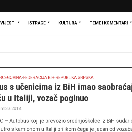
VIJESTI
ISTRAGE
KULTURA
TEME I KOMENTARI
ERCEGOVINA
•
FEDERACIJA BIH
•
REPUBLIKA SRPSKA
us s učenicima iz BiH imao saobraća
u u Italiji, vozač poginuo
embra 2018.
– Autobus koji je prevozio srednjoškolce iz BiH sudari
jutro s kamionom u Italiji prilikom čega je jedan od vozač