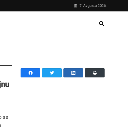
7. Avgusta 2026.
jnu
o se
a