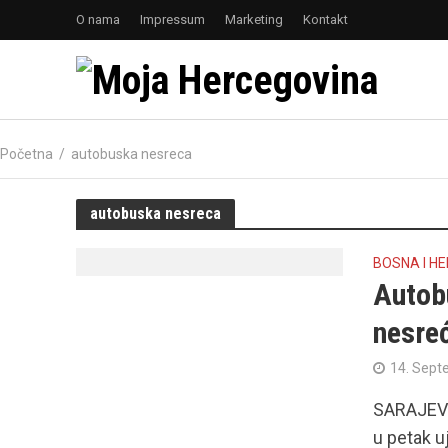
O nama
Impressum
Marketing
Kontakt
Početna
/
autobuska nesreca
autobuska nesreca
BOSNA I H
Autob
nesreć
14. Sept
SARAJEVO 
u petak u