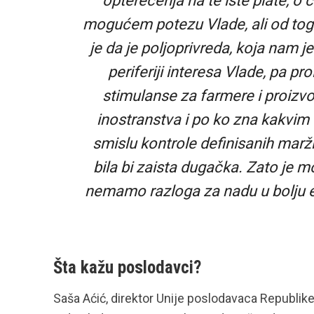
opterećenja na te iste plate, o
mogućem potezu Vlade, ali od toga
je da je poljoprivreda, koja nam je
periferiji interesa Vlade, pa 
stimulanse za farmere i proizv
inostranstva i po ko zna kakvim
smislu kontrole definisanih marži
bila bi zaista dugačka. Zato je 
nemamo razloga za nadu u bolju e
Šta kažu poslodavci?
Saša Aćić, direktor Unije poslodavaca Republi