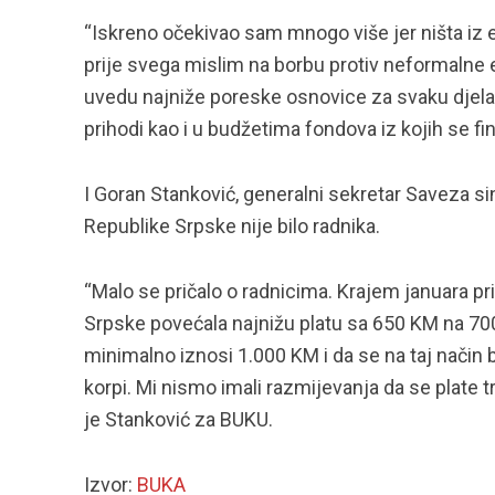
“Iskreno očekivao sam mnogo više jer ništa iz e
prije svega mislim na borbu protiv neformalne e
uvedu najniže poreske osnovice za svaku djelatn
prihodi kao i u budžetima fondova iz kojih se fina
I Goran Stanković, generalni sekretar Saveza si
Republike Srpske nije bilo radnika.
“Malo se pričalo o radnicima. Krajem januara pri
Srpske povećala najnižu platu sa 650 KM na 700 
minimalno iznosi 1.000 KM i da se na taj način
korpi. Mi nismo imali razmijevanja da se plate t
je Stanković za BUKU.
Izvor:
BUKA