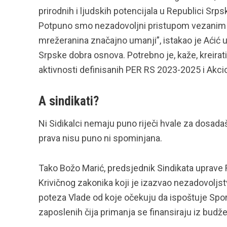
prirodnih i ljudskih potencijala u Republici Srp
Potpuno smo nezadovoljni pristupom vezanim za
mrežeranina značajno umanji”, istakao je Aćić
Srpske dobra osnova. Potrebno je, kaže, kreirati 
aktivnosti definisanih PER RS 2023-2025 i Akci
A sindikati?
Ni Sidikalci nemaju puno riječi hvale za dosadaš
prava nisu puno ni spominjana.
Tako Božo Marić, predsjednik Sindikata uprave
Krivičnog zakonika koji je izazvao nezadovoljst
poteza Vlade od koje očekuju da ispoštuje Spor
zaposlenih čija primanja se finansiraju iz budžet