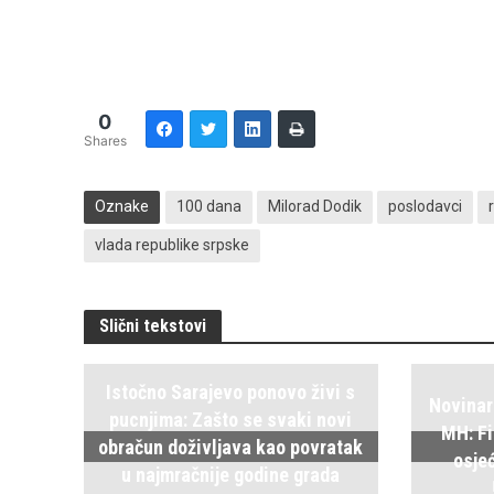
0
Shares
Oznake
100 dana
Milorad Dodik
poslodavci
vlada republike srpske
Slični tekstovi
Istočno Sarajevo ponovo živi s
Novinar
pucnjima: Zašto se svaki novi
MH: Fi
obračun doživljava kao povratak
osje
u najmračnije godine grada