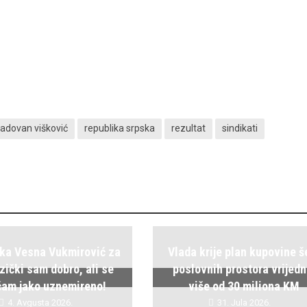
radovan višković
republika srpska
rezultat
sindikati
ka Vesna Vukmirović za
Vlada krije plan kupovine š
zički sam dobro, ali se
poslovnih prostora vrijedn
ćam jako uznemireno!
više od 30 miliona KM
4. Avgusta 2026.
31. Jula 2026.