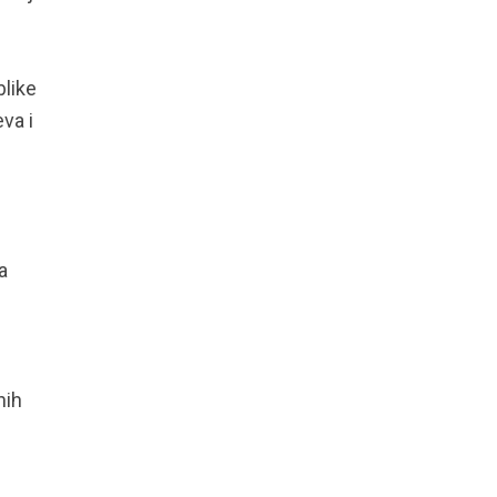
like
va i
a
nih