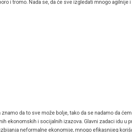
poro i tromo. Nada se, da će sve izgledati mnogo agilnije i
oda znamo da to sve može bolje, tako da se nadamo da će
nih ekonomskih i socijalnih izazova. Glavni zadaci idu u 
zbijanja neformalne ekonomije, mnogo efikasnijeg koriš