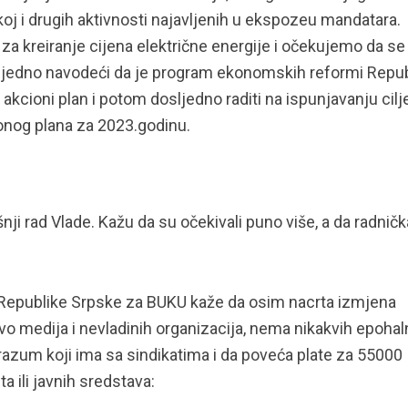
skoj i drugih aktivnosti najavljenih u ekspozeu mandatara.
 kreiranje cijena električne energije i očekujemo da se
 ujedno navodeći da je program ekonomskih reformi Repub
akcioni plan i potom dosljedno raditi na ispunjavanju cilje
onog plana za 2023.godinu.
nji rad Vlade. Kažu da su očekivali puno više, a da radničk
 Republike Srpske za BUKU kaže da osim nacrta izmjena
vo medija i nevladinih organizacija, nema nikakvih epohal
azum koji ima sa sindikatima i da poveća plate za 55000
a ili javnih sredstava: