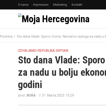
O nama
Impressum
Marketing
Kontakt
Početna
/
Sto dana Vlade: Sporo i tromo. Nemamo razloga za nadu u bo
IZDVAJAMO
•
REPUBLIKA SRPSKA
Sto dana Vlade: Spor
za nadu u bolju ekono
godini
Izvor:
BUKA
31. Marta 2023. 15:29