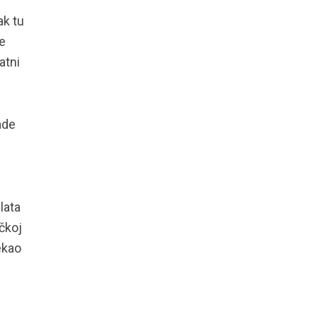
ak tu
e
atni
ade
e
lata
čkoj
ekao