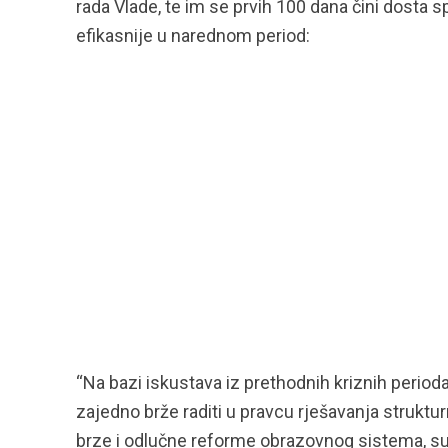
rada Vlade, te im se prvih 100 dana čini dosta s
efikasnije u narednom period:
“Na bazi iskustava iz prethodnih kriznih peri
zajedno brže raditi u pravcu rješavanja struktur
brze i odlučne reforme obrazovnog sistema, su