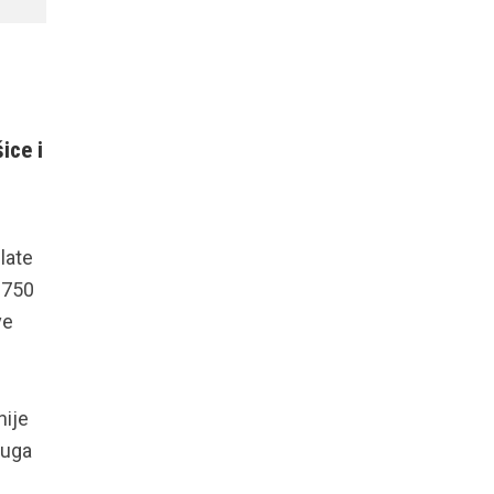
ice i
late
 750
ve
nije
luga