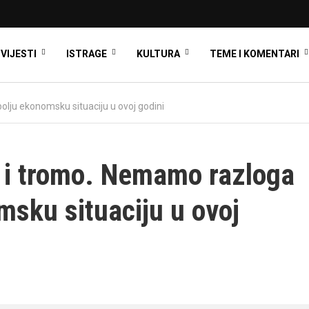
VIJESTI
ISTRAGE
KULTURA
TEME I KOMENTARI
lju ekonomsku situaciju u ovoj godini
o i tromo. Nemamo razloga
msku situaciju u ovoj