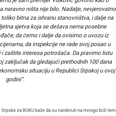
 čemu je sam premijer Višković govorio kao o
 naravno ništa nije bilo. Nadalje, nevjerovatno
 toliko bitna za ishranu stanovništva, i dalje na
proljetna sjetva koja se dešava nema posebne
ođače, da ćemo i dalje da ovisimo o uvozu iz
 cijenama, da inspekcije ne rade svoj posao u
 i zaštite interesa potrošača. Da pravimo listu
moj zaključak da gledajući prethodnih 100 dana
konomsku situaciju u Republici Srpskoj u ovoj
godini”.
ke Srpske za BUKU kaže da su naviknuti na mnogo brži te