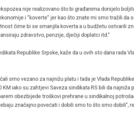
kspozea nije realizovano što bi građanima donijelo boljit
konomije i “koverte” jer kao što znate mi smo tražili da s
ost čime bi se smanjila koverta a u budžetu ostvarili zn
nsiraju zdravstvo, penzije, dječiji doplatci itd.”
ndikata Republike Srpske, kaže da u ovih sto dana rada Vl
čali smo vezano za najnižu platu i tada je Vlada Republik
KM iako su zahtjevi Saveza sindikata RS bili da najniža p
 barem obezbijede troškovi prehrane u sindikalnoj potroša
rebaju značajno povećati i dobili smo to što smo dobili”, r