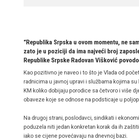
“Republika Srpska u ovom momentu, ne samo 
zato je u poziciji da ima najveći broj zaposl
Republike Srpske Radovan Višković povodo
Kao pozitivno je naveo i to što je Vlada od poče
radnicima u javnoj upravi i službama kojima su 
KM koliko dobijaju porodice sa četvoro i više d
obaveze koje se odnose na podsticaje u poljopr
Na drugoj strani, poslodavci, sindikati i ekonomi
poduzela niti jedan konkretan korak da ih zaštit
iako se cijene povećavaju na dnevnoj bazi.