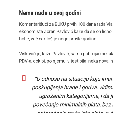
Nema nade u ovoj godini
Komentarišući za BUKU prvih 100 dana rada Vlad
ekonomista Zoran Pavlović kaže da se on lično 
bolje, već čak lošije nego prošle godine.
Višković je, kaže Pavlović, samo pobrojao niz 
PDV-a, dok bi, po njemu, vijest bila neka nova in
“U odnosu na situaciju koju imamo
poskupljenja hrane i goriva, vidimo
ugroženim kategorijama, i da j
povećanje minimalnih plata, bez