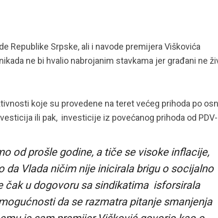
e Republike Srpske, ali i navode premijera Viškovića
nikada ne bi hvalio nabrojanim stavkama jer građani ne ži
aktivnosti koje su provedene na teret većeg prihoda po os
vesticija ili pak, investicije iz povećanog prihoda od PDV-
 od prošle godine, a tiče se visoke inflacije,
 da Vlada ničim nije inicirala brigu o socijalno
e čak u dogovoru sa sindikatima isforsirala
 mogućnosti da se razmatra pitanje smanjenja