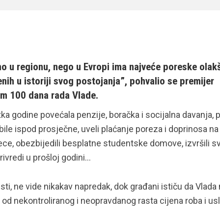
u regionu, nego u Evropi ima najveće poreske olakš
enih u istoriji svog postojanja”, pohvalio se premijer
m 100 dana rada Vlade.
tka godine povećala penzije, boračka i socijalna davanja, p
bile ispod prosječne, uveli plaćanje poreza i doprinosa na
jece, obezbijedili besplatne studentske domove, izvršili s
ivredi u prošloj godini…
sti, ne vide nikakav napredak, dok građani ističu da Vlada 
i od nekontroliranog i neopravdanog rasta cijena roba i us