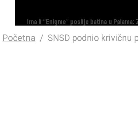
Ima li “Enigme” poslije batina u Palama:
Početna
/
SNSD podnio krivičnu pr