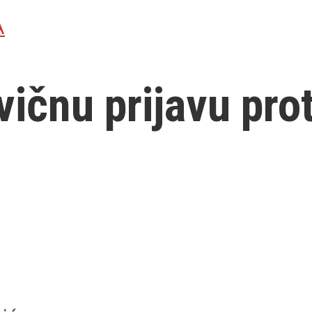
A
ičnu prijavu pro