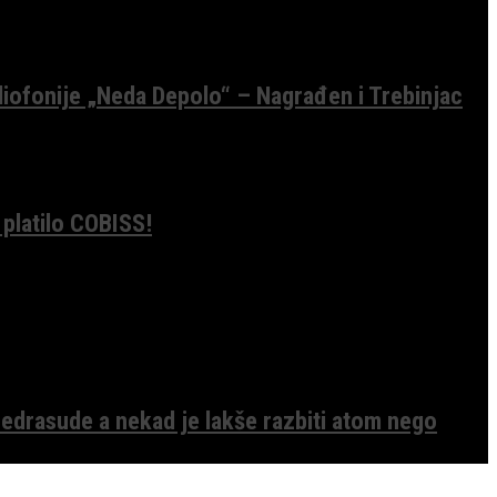
diofonije „Neda Depolo“ – Nagrađen i Trebinjac
 platilo COBISS!
edrasude a nekad je lakše razbiti atom nego