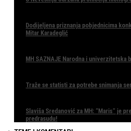
Dodijeljena priznanja pobjednicima konk
Mitar Karadeglić
MH SAZNAJE Narodna i univerzitetska bib
Traže se statisti za potrebe snimanja ser
Slaviša Sredanović za MH: ”Maris” je p
predrasudu!