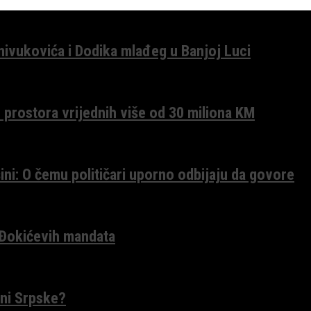
anivukovića i Dodika mlađeg u Banjoj Luci
 prostora vrijednih više od 30 miliona KM
ini: O čemu političari uporno odbijaju da govore
 Đokićevih mandata
ceni Srpske?