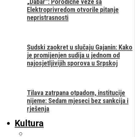
„Dabar“: Porodične veze sa
Elektroprivredom otvorile pitanje
nepristrasnosti
Sudski zaokret u slučaju Gajanin: Kako
je promijenjen sudija u jednom od
najosjetljivijih sporova u Srpskoj
Tilava zatrpana otpadom, institucije
nijeme: Sedam mjeseci bez sankcija i
rješenja
Kultura