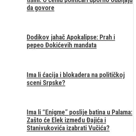
da govore
Dodikov jahač Apokalipse: Prah i
pepeo Đokićevih mandata
Ima li ćacija i blokadera na političkoj
sceni Srpske?
Ima li “Enigme” poslije batina u Palama:
Zašto će Elek između Đajića i
Stanivukovića izabrati Vučića?