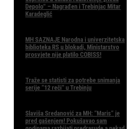
Depolo“ – Nagrađen i Trebinjac Mitar
Karadeglić
MH SAZNAJE Narodna i univerzitetska
biblioteka RS u blokadi, Ministarstvo
prosvjete nije platilo COBISS!
Traže se statisti za potrebe snimanja
serije ”12 reči” u Trebinju
Slaviša Sredanović za MH: ”Maris” je
pred gašenjem! Pokušavao sam
godinama razbijati predrasude a nekad