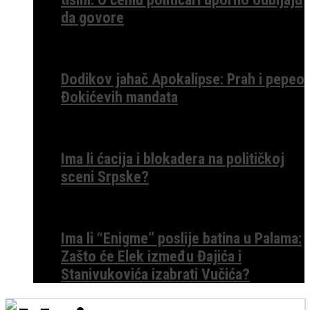
da govore
Dodikov jahač Apokalipse: Prah i pepeo
Đokićevih mandata
Ima li ćacija i blokadera na političkoj
sceni Srpske?
Ima li “Enigme” poslije batina u Palama:
Zašto će Elek između Đajića i
Stanivukovića izabrati Vučića?