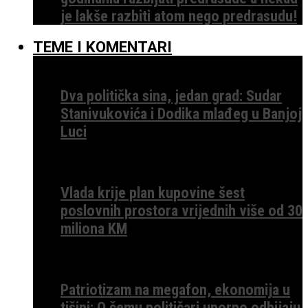
je lakše razbiti atom nego predrasudu!
TEME I KOMENTARI
Dva politička sina, jedan grad: Sudar
Stanivukovića i Dodika mlađeg u Banjoj
Luci
Vlada krije plan kupovine šest
poslovnih prostora vrijednih više od 30
miliona KM
Patriotizam na megafon, ekonomija u
tišini: O čemu političari uporno odbijaju