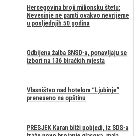
Hercegovina broji milionsku štetu:
Nevesinje ne pamti ovakvo nevrijeme
u posljednjih 50 godina
Odbijena žalba SNSD-a, ponavljaju se
izbori na 136 biračkih mjesta
Vlasništvo nad hotelom “Ljubinje”
preneseno na opštinu
PRESJEK Karan bliži pobjedi, iz SDS-a
traže novo brojanje glasova, mala