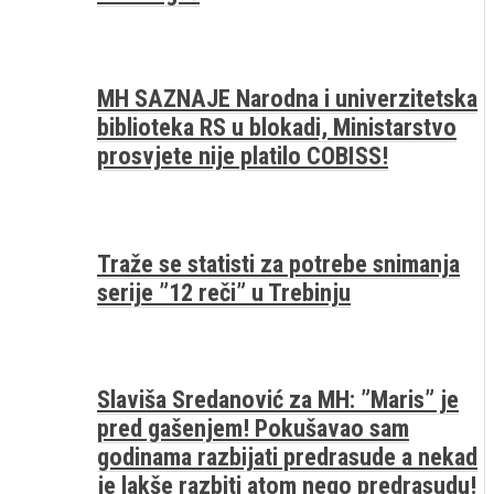
MH SAZNAJE Narodna i univerzitetska
biblioteka RS u blokadi, Ministarstvo
prosvjete nije platilo COBISS!
Traže se statisti za potrebe snimanja
serije ”12 reči” u Trebinju
Slaviša Sredanović za MH: ”Maris” je
pred gašenjem! Pokušavao sam
godinama razbijati predrasude a nekad
je lakše razbiti atom nego predrasudu!