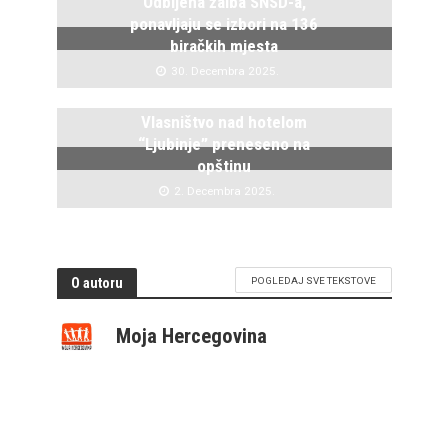
Odbijena žalba SNSD-a,
ponavljaju se izbori na 136
biračkih mjesta
30. Decembra 2025.
Vlasništvo nad hotelom
“Ljubinje” preneseno na
opštinu
2. Decembra 2025.
O autoru
POGLEDAJ SVE TEKSTOVE
Moja Hercegovina