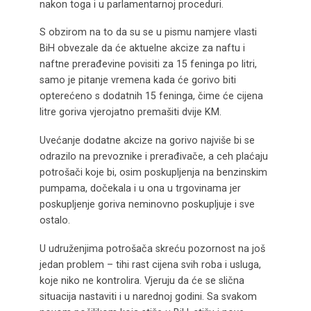
nakon toga i u parlamentarnoj proceduri.
S obzirom na to da su se u pismu namjere vlasti
BiH obvezale da će aktuelne akcize za naftu i
naftne prerađevine povisiti za 15 feninga po litri,
samo je pitanje vremena kada će gorivo biti
opterećeno s dodatnih 15 feninga, čime će cijena
litre goriva vjerojatno premašiti dvije KM.
Uvećanje dodatne akcize na gorivo najviše bi se
odrazilo na prevoznike i prerađivače, a ceh plaćaju
potrošači koje bi, osim poskupljenja na benzinskim
pumpama, dočekala i u ona u trgovinama jer
poskupljenje goriva neminovno poskupljuje i sve
ostalo.
U udruženjima potrošača skreću pozornost na još
jedan problem – tihi rast cijena svih roba i usluga,
koje niko ne kontrolira. Vjeruju da će se slična
situacija nastaviti i u narednoj godini. Sa svakom