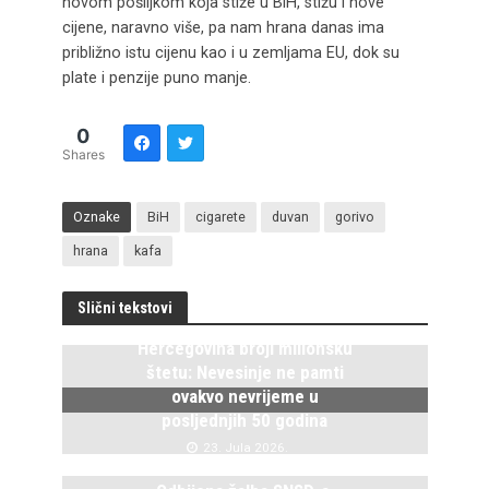
novom pošiljkom koja stiže u BiH, stižu i nove
cijene, naravno više, pa nam hrana danas ima
približno istu cijenu kao i u zemljama EU, dok su
plate i penzije puno manje.
0
Shares
Oznake
BiH
cigarete
duvan
gorivo
hrana
kafa
Slični tekstovi
Hercegovina broji milionsku
štetu: Nevesinje ne pamti
ovakvo nevrijeme u
posljednjih 50 godina
23. Jula 2026.