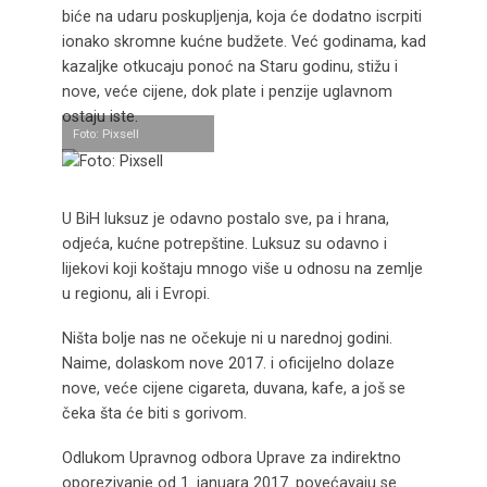
biće na udaru poskupljenja, koja će dodatno iscrpiti
ionako skromne kućne budžete. Već godinama, kad
kazaljke otkucaju ponoć na Staru godinu, stižu i
nove, veće cijene, dok plate i penzije uglavnom
ostaju iste.
Foto: Pixsell
U BiH luksuz je odavno postalo sve, pa i hrana,
odjeća, kućne potrepštine. Luksuz su odavno i
lijekovi koji koštaju mnogo više u odnosu na zemlje
u regionu, ali i Evropi.
Ništa bolje nas ne očekuje ni u narednoj godini.
Naime, dolaskom nove 2017. i oficijelno dolaze
nove, veće cijene cigareta, duvana, kafe, a još se
čeka šta će biti s gorivom.
Odlukom Upravnog odbora Uprave za indirektno
oporezivanje od 1. januara 2017. povećavaju se