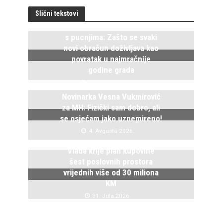
Slični tekstovi
Istočno Sarajevo ponovo živi
s pucnjima: Zašto se svaki
novi obračun doživljava kao
povratak u najmračnije
godine grada
5. Avgusta 2026.
Novinarka Vesna Vukmirović
za MH: Fizički sam dobro, ali
se osjećam jako uznemireno!
4. Avgusta 2026.
Vlada krije plan kupovine
šest poslovnih prostora
vrijednih više od 30 miliona
KM
31. Jula 2026.