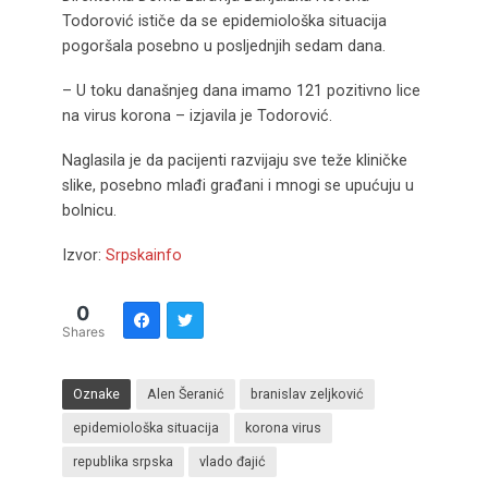
Todorović ističe da se epidemiološka situacija
pogoršala posebno u posljednjih sedam dana.
– U toku današnjeg dana imamo 121 pozitivno lice
na virus korona – izjavila je Todorović.
Naglasila je da pacijenti razvijaju sve teže kliničke
slike, posebno mlađi građani i mnogi se upućuju u
bolnicu.
Izvor:
Srpskainfo
0
Shares
Oznake
Alen Šeranić
branislav zeljković
epidemiološka situacija
korona virus
republika srpska
vlado đajić