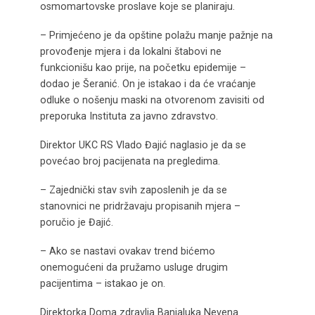
osmomartovske proslave koje se planiraju.
– Primjećeno je da opštine polažu manje pažnje na
provođenje mjera i da lokalni štabovi ne
funkcionišu kao prije, na početku epidemije –
dodao je Šeranić. On je istakao i da će vraćanje
odluke o nošenju maski na otvorenom zavisiti od
preporuka Instituta za javno zdravstvo.
Direktor UKC RS Vlado Đajić naglasio je da se
povećao broj pacijenata na pregledima.
– Zajednički stav svih zaposlenih je da se
stanovnici ne pridržavaju propisanih mjera –
poručio je Đajić.
– Ako se nastavi ovakav trend bićemo
onemogućeni da pružamo usluge drugim
pacijentima – istakao je on.
Direktorka Doma zdravlja Banjaluka Nevena