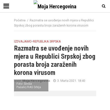
Početna
/
Razmatra se uvođenje novih mjera u Republici
Srpskoj zbog porasta broja zaraženih korona virusom
IZDVAJAMO
•
REPUBLIKA SRPSKA
Razmatra se uvođenje novih
mjera u Republici Srpskoj zbog
porasta broja zaraženih
korona virusom
Izvor:
Moja Hercegovina
3. Marta 2021. 18:40
Foto: Siniša
Pašalić/RAS Srbija