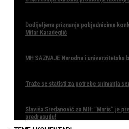
Dodijeljena priznanja pobjednicima konk
Mitar Karadeglić
MH SAZNAJE Narodna i univerzitetska bib
Traže se statisti za potrebe snimanja ser
Slaviša Sredanović za MH: ”Maris” je p
predrasudu!