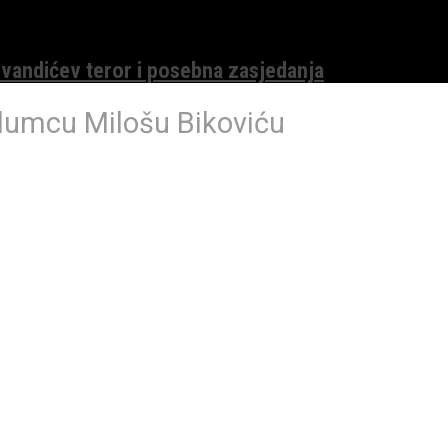
evandićev teror i posebna zasjedanja
glumcu Milošu Bikoviću