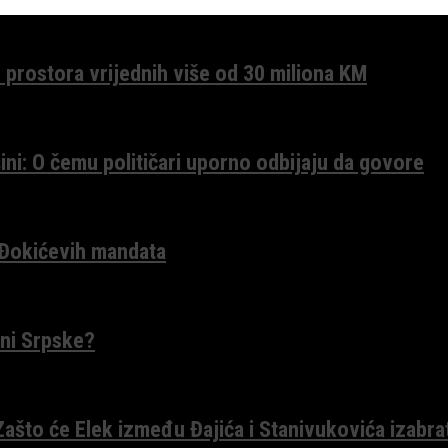
 prostora vrijednih više od 30 miliona KM
ini: O čemu političari uporno odbijaju da govore
 Đokićevih mandata
ceni Srpske?
 Zašto će Elek između Đajića i Stanivukovića izabra