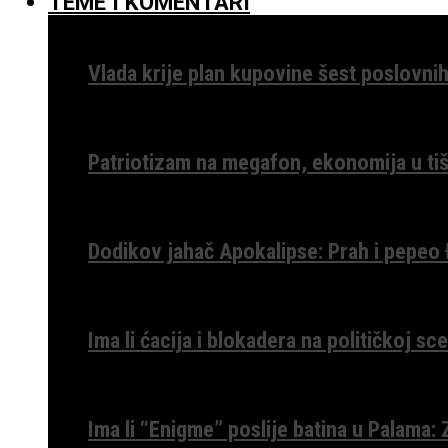
TEME I KOMENTARI
Vlada krije plan kupovine šest poslovnih
Patriotizam na megafon, ekonomija u tiš
Dodikov jahač Apokalipse: Prah i pepeo
Ima li ćacija i blokadera na političkoj s
Ima li “Enigme” poslije batina u Palama: