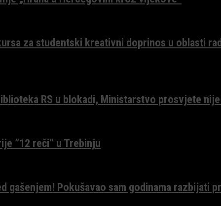
ursa za studentski kreativni doprinos u oblasti ra
lioteka RS u blokadi, Ministarstvo prosvjete nije
ije ”12 reči” u Trebinju
red gašenjem! Pokušavao sam godinama razbijati pr