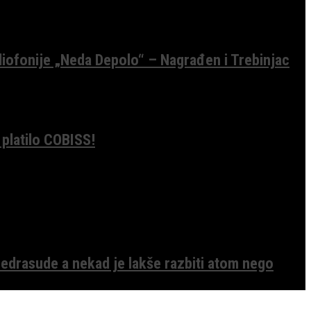
diofonije „Neda Depolo“ – Nagrađen i Trebinjac
 platilo COBISS!
edrasude a nekad je lakše razbiti atom nego