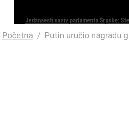
Jedanaesti saziv parlamenta Srpske: St
Početna
/
Putin uručio nagradu 