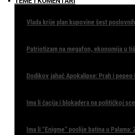
TEME I KOMENTARI
Vlada krije plan kupovine šest poslovnih
Patriotizam na megafon, ekonomija u tiš
Dodikov jahač Apokalipse: Prah i pepeo
Ima li ćacija i blokadera na političkoj s
Ima li “Enigme” poslije batina u Palama: