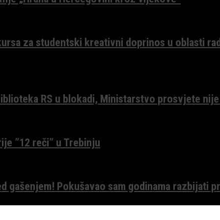
ursa za studentski kreativni doprinos u oblasti ra
lioteka RS u blokadi, Ministarstvo prosvjete nije
ije ”12 reči” u Trebinju
red gašenjem! Pokušavao sam godinama razbijati pr