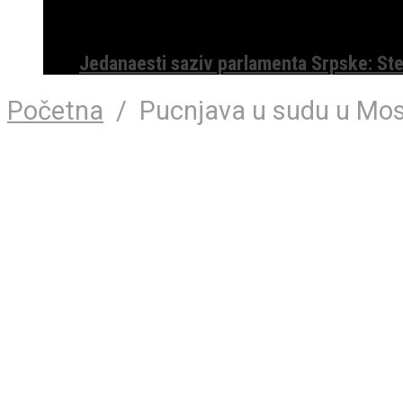
Jedanaesti saziv parlamenta Srpske: St
Početna
/
Pucnjava u sudu u Mosk