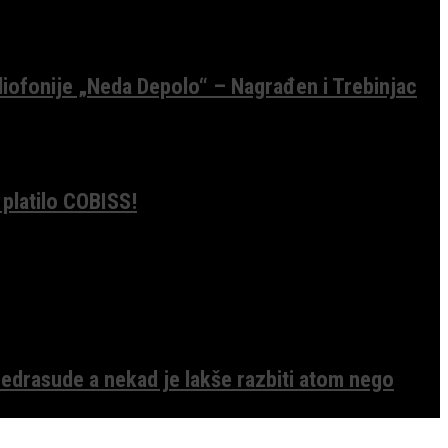
diofonije „Neda Depolo“ – Nagrađen i Trebinjac
 platilo COBISS!
edrasude a nekad je lakše razbiti atom nego