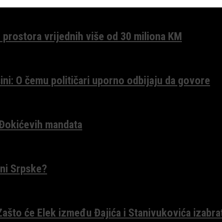
 prostora vrijednih više od 30 miliona KM
ini: O čemu političari uporno odbijaju da govore
 Đokićevih mandata
ceni Srpske?
 Zašto će Elek između Đajića i Stanivukovića izabra