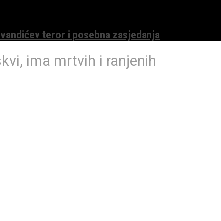
evandićev teror i posebna zasjedanja
vi, ima mrtvih i ranjenih