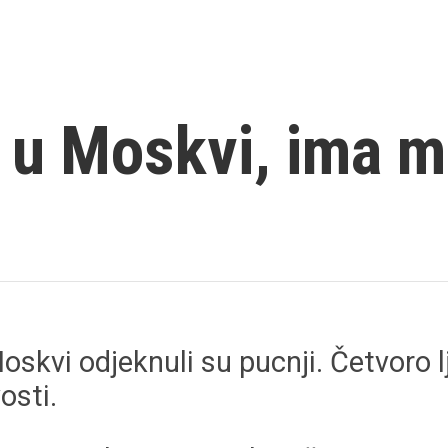
u Moskvi, ima mr
vi odjeknuli su pucnji. Četvoro ljud
osti.