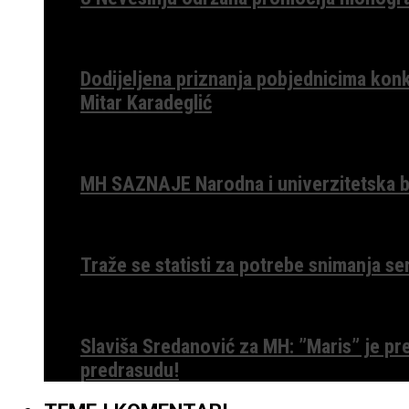
Dodijeljena priznanja pobjednicima konk
Mitar Karadeglić
MH SAZNAJE Narodna i univerzitetska bib
Traže se statisti za potrebe snimanja ser
Slaviša Sredanović za MH: ”Maris” je p
predrasudu!