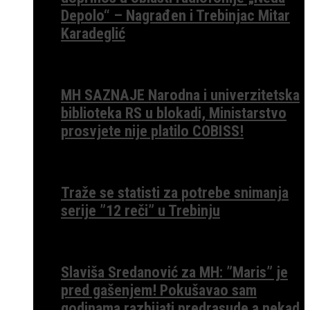
Depolo“ – Nagrađen i Trebinjac Mitar
Karadeglić
MH SAZNAJE Narodna i univerzitetska
biblioteka RS u blokadi, Ministarstvo
prosvjete nije platilo COBISS!
Traže se statisti za potrebe snimanja
serije ”12 reči” u Trebinju
Slaviša Sredanović za MH: ”Maris” je
pred gašenjem! Pokušavao sam
godinama razbijati predrasude a nekad