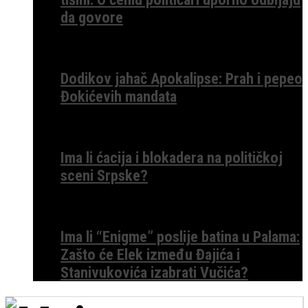
da govore
Dodikov jahač Apokalipse: Prah i pepeo
Đokićevih mandata
Ima li ćacija i blokadera na političkoj
sceni Srpske?
Ima li “Enigme” poslije batina u Palama:
Zašto će Elek između Đajića i
Stanivukovića izabrati Vučića?