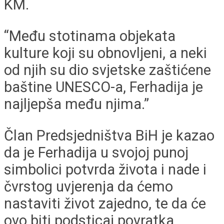
KM.
“Među stotinama objekata
kulture koji su obnovljeni, a neki
od njih su dio svjetske zaštićene
baštine UNESCO-a, Ferhadija je
najljepša među njima.”
Član Predsjedništva BiH je kazao
da je Ferhadija u svojoj punoj
simbolici potvrda života i nade i
čvrstog uvjerenja da ćemo
nastaviti život zajedno, te da će
ovo biti podsticaj povratka