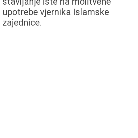
stavljanje iste na molitvene
upotrebe vjernika Islamske
zajednice.