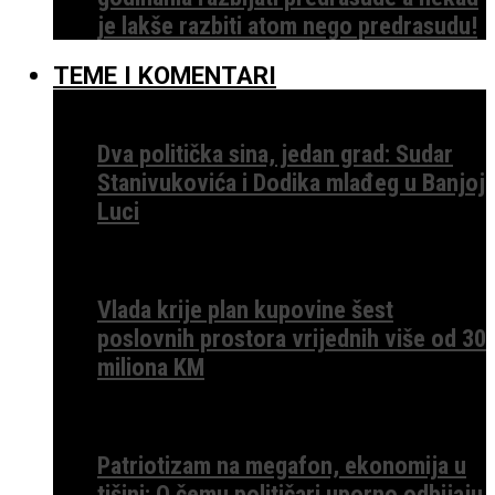
je lakše razbiti atom nego predrasudu!
TEME I KOMENTARI
Dva politička sina, jedan grad: Sudar
Stanivukovića i Dodika mlađeg u Banjoj
Luci
Vlada krije plan kupovine šest
poslovnih prostora vrijednih više od 30
miliona KM
Patriotizam na megafon, ekonomija u
tišini: O čemu političari uporno odbijaju