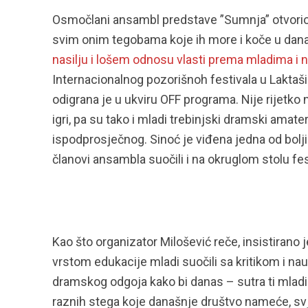
Osmočlani ansambl predstave ”Sumnja” otvorio j
svim onim tegobama koje ih more i koče u da
nasilju i lošem odnosu vlasti prema mladima i
Internacionalnog pozorišnoh festivala u Laktaš
odigrana je u ukviru OFF programa. Nije rijetko 
igri, pa su tako i mladi trebinjski dramski ama
ispodprosječnog. Sinoć je viđena jedna od bolji
članovi ansambla suočili i na okruglom stolu fes
Kao što organizator Milošević reče, insistirano 
vrstom edukacije mladi suočili sa kritikom i nauči
dramskog odgoja kako bi danas – sutra ti mladi 
raznih stega koje današnje društvo nameće, svj