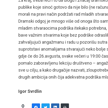
Za kraj, treba reći i to da ulogu i značaj drams
publike koje sinoć gotovo da nije bilo (ne računa
morali na pravi način podržati rad mladih stvara
Dramski odgoj je mnogo više od onoga što samo
mladim stvaraocima podrška itekako potrebna, 
bave važnim stvarima koje bez podrške odraslih n
zahvaljujući angažmanu i radu u pozorišu sutra bi
suprotstavi anomalijama stvarajući neko bolje 
gdje će do 26.avgusta, svake večeri u 19:00 čas
pomalo zaboravljenu lekciju društveno – angaž
sve u cilju, a kako drugačije nazvati, zloupotrebe
drugih ambicija onih čija adekvatna podrška mla
Igor Svrdlin
0