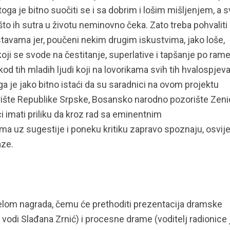
oga je bitno suočiti se i sa dobrim i lošim mišljenjem, a s
 što ih sutra u životu neminovno čeka. Zato treba pohvaliti
dstavama jer, poučeni nekim drugim iskustvima, jako loše,
oji se svode na čestitanje, superlative i tapšanje po ram
od tih mladih ljudi koji na lovorikama svih tih hvalospjev
 je jako bitno istaći da su saradnici na ovom projektu
šte Republike Srpske, Bosansko narodno pozorište Zenic
 imati priliku da kroz rad sa eminentnim
uz sugestije i poneku kritiku zapravo spoznaju, osvije
aze.
jelom nagrada, čemu će prethoditi prezentacija dramske
vodi Slađana Zrnić) i procesne drame (voditelj radionice 