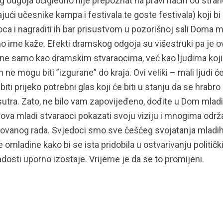
kog odgoja očigledno nije prepoznat na pravi način od stran
jući učesnike kampa i festivala te goste festivala) koji bi
oca i nagraditi ih bar prisustvom u pozorišnoj sali Doma m
 ime kaže. Efekti dramskog odgoja su višestruki pa je o
ne samo kao dramskim stvaraocima, već kao ljudima koji
e mogu biti ”izgurane” do kraja. Ovi veliki – mali ljudi ć
ti prijeko potrebni glas koji će biti u stanju da se hrabro
sutra. Zato, ne bilo vam zapovijeđeno, dođite u Dom mladi
ova mladi stvaraoci pokazati svoju viziju i mnogima održa
ovanog rada. Svjedoci smo sve češćeg svojatanja mladih
 omladine kako bi se ista pridobila u ostvarivanju politički
dosti uporno izostaje. Vrijeme je da se to promijeni.