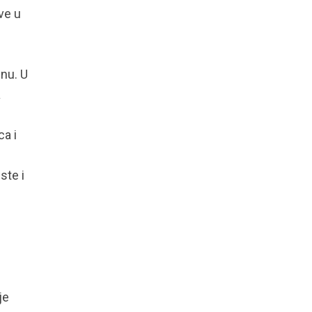
ve u
enu. U
a
a i
ste i
je