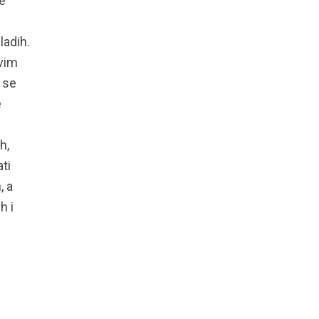
e
ladih.
vim
 se
e
h,
ti
, a
h i