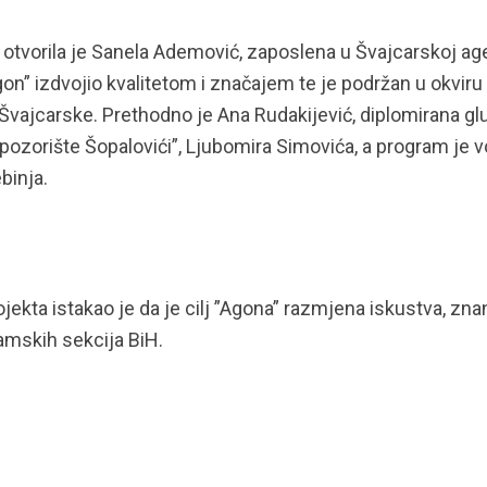
” otvorila je Sanela Ademović, zaposlena u Švajcarskoj age
Agon” izdvojio kvalitetom i značajem te je podržan u okviru
 Švajcarske. Prethodno je Ana Rudakijević, diplomirana g
pozorište Šopalovići”, Ljubomira Simovića, a program je v
binja.
ojekta istakao je da je cilj ”Agona” razmjena iskustva, znan
amskih sekcija BiH.