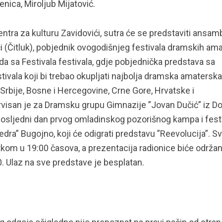
ica, Miroljub Mijatović.
ntra za kulturu Zavidovići, sutra će se predstaviti ansam
i (Čitluk), pobjednik ovogodišnjeg festivala dramskih am
da sa Festivala festivala, gdje pobjednička predstava sa
tivala koji bi trebao okupljati najbolja dramska amaterska
 Srbije, Bosne i Hercegovine, Crne Gore, Hrvatske i
ervisan je za Dramsku grupu Gimnazije ”Jovan Dučić” iz Do
Posljedni dan prvog omladinskog pozorišnog kampa i fest
dra” Bugojno, koji će odigrati predstavu ”Reevolucija”. S
kom u 19:00 časova, a prezentacija radionice biće održa
 Ulaz na sve predstave je besplatan.