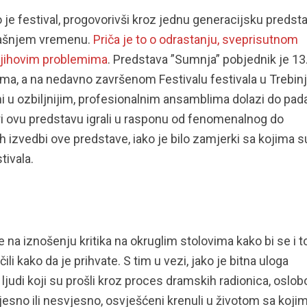
e festival, progovorivši kroz jednu generacijsku predst
našnjem vremenu.
Priča je to o odrastanju, sveprisutnom
 njihovim problemima
. Predstava ”Sumnja” pobjednik je 13
ima, a na nedavno završenom Festivalu festivala u Trebin
ni u ozbiljnijim, profesionalnim ansamblima dolazi do pad
teri ovu predstavu igrali u rasponu od fenomenalnog do
h izvedbi ove predstave, iako je bilo zamjerki sa kojima s
tivala.
je na iznošenju kritika na okruglim stolovima kako bi se i 
li kako da je prihvate. S tim u vezi, jako je bitna uloga
ljudi koji su prošli kroz proces dramskih radionica, oslo
esno ili nesvjesno, osvješćeni krenuli u životom sa koji