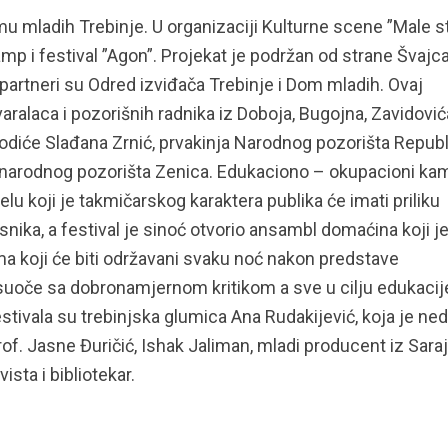
u mladih Trebinje. U organizaciji Kulturne scene ”Male st
mp i festival ”Agon”. Projekat je podržan od strane Švajc
a partneri su Odred izviđača Trebinje i Dom mladih. Ovaj
aralaca i pozorišnih radnika iz Doboja, Bugojna, Zavidović
vodiće Slađana Zrnić, prvakinja Narodnog pozorišta Republ
 narodnog pozorišta Zenica. Edukaciono – okupacioni ka
lu koji je takmičarskog karaktera publika će imati priliku
snika, a festival je sinoć otvorio ansambl domaćina koji j
a koji će biti održavani svaku noć nakon predstave
 suoče sa dobronamjernom kritikom a sve u cilju edukacij
u festivala su trebinjska glumica Ana Rudakijević, koja je n
of. Jasne Đuričić, Ishak Jaliman, mladi producent iz Saraj
ista i bibliotekar.