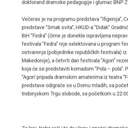
doktorand dramske pedagogije i glumac BNP Zen
Večeras je na programu predstava ”Ifigenija”, Ce
predstave ”Smak svita”, HKUD-a ”Didak” Gradnić
BiH ”Fedra” (čime je donekle ispravljena neprav
festivala ”Fedra” nije selektovana u program fes
ostvarenja (pobjednike republičkih festivala) iz
Makedonije), a četvrti dan festivala ”Agon” rez
koja će se predstaviti komadom ”Pola – pola”. 
”Agon’ pripada dramskim amaterima iz teatra ”Fe
predstave odigraće se u Domu mladih, sa počet
trebinjskom Trgu slobode, sa početkom u 22:00.