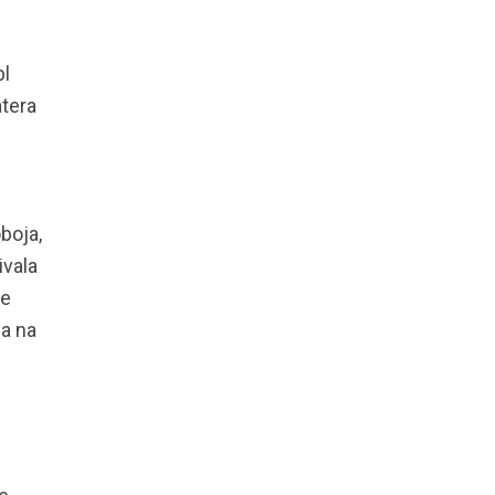
bl
atera
boja,
ivala
ve
na na