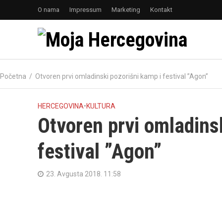
O nama
Impressum
Marketing
Kontakt
Početna
/
Otvoren prvi omladinski pozorišni kamp i festival ”Agon”
HERCEGOVINA
•
KULTURA
Otvoren prvi omladins
festival ”Agon”
23. Avgusta 2018. 11:58