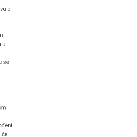
avu o
.
ju
a u
u se
tom
bođeni
m će