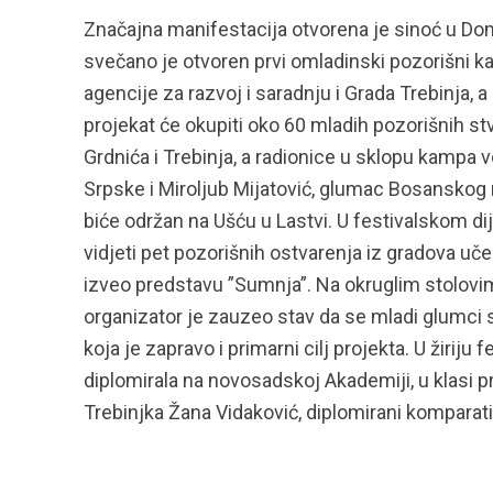
Značajna manifestacija otvorena je sinoć u Dom
svečano je otvoren prvi omladinski pozorišni ka
agencije za razvoj i saradnju i Grada Trebinja, 
projekat će okupiti oko 60 mladih pozorišnih stv
Grdnića i Trebinja, a radionice u sklopu kampa 
Srpske i Miroljub Mijatović, glumac Bosanskog
biće održan na Ušću u Lastvi. U festivalskom dije
vidjeti pet pozorišnih ostvarenja iz gradova uče
izveo predstavu ”Sumnja”. Na okruglim stolovim
organizator je zauzeo stav da se mladi glumci
koja je zapravo i primarni cilj projekta. U žirij
diplomirala na novosadskoj Akademiji, u klasi pr
Trebinjka Žana Vidaković, diplomirani komparativ