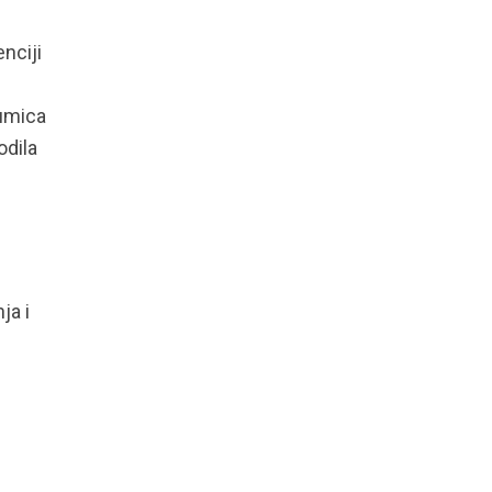
nciji
lumica
odila
ja i