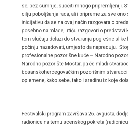
se, bez sumnje, suočiti mnogo pripremljeniji. St
cilju poboljšanja rada, ali i pripreme za sve ono
inicijativu da se na ovaj način razgovara o pre
posebno na mlade, utiču razgovori o predstavi k
tom slučaju dolazi do stvaranja pogrešne slike k
počinju nazadovati, umjesto da napreduju. Stoga
profesionalne pozorišne kuće – Narodno pozori
Narodno pozorište Mostar, pa će mladi stvaraoci
bosanskohercegovačkim pozorišnim stvaraocima 
oplemene, kako sebe, tako i sredinu iz koje dol
Festivalski program završava 26. avgusta, dod
radionice na temu scenskog pokreta (radionicu 