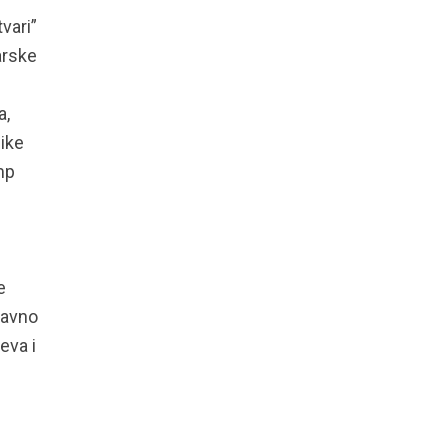
vari”
arske
a,
ike
mp
e
e
edavno
eva i