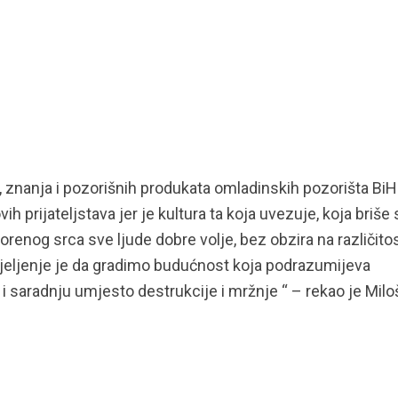
a, znanja i pozorišnih produkata omladinskih pozorišta BiH
h prijateljstava jer je kultura ta koja uvezuje, koja briše
vorenog srca sve ljude dobre volje, bez obzira na različitos
predjeljenje je da gradimo budućnost koja podrazumijeva
 i saradnju umjesto destrukcije i mržnje “ – rekao je Milo