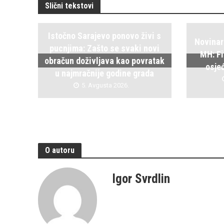
Slični tekstovi
Istočno Sarajevo ponovo živi s
Novinar
pucnjima: Zašto se svaki novi
MH: Fi
obračun doživljava kao povratak
osje
u najmračnije godine grada
5. Avgusta 2026.
O autoru
Igor Svrdlin