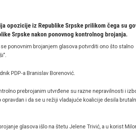
ija opozicije iz Republike Srpske prilikom čega su gov
blike Srpske nakon ponovnog kontrolnog brojanja.
 se ponovnim brojanjem glasova potvrditi ono što stalno
i”.
ednik PDP-a Branislav Borenović.
ntrolno prebrojanim utvrđene su razne nepravilnosti i izb
opravdan i da se u režiji vladajuće koalicije desila brutal
ojanje glasova išlo na štetu Jelene Trivić, a u korist Milo