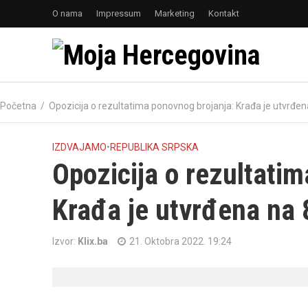
O nama
Impressum
Marketing
Kontakt
Početna
/
Opozicija o rezultatima ponovnog brojanja: Krađa je utvrđen
IZDVAJAMO
•
REPUBLIKA SRPSKA
Opozicija o rezultati
Krađa je utvrđena na 
Izvor:
Klix.ba
21. Oktobra 2022. 19:24