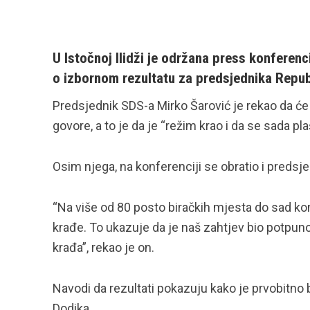
U Istočnoj Ilidži je održana press konferenc
o izbornom rezultatu za predsjednika Repu
Predsjednik SDS-a Mirko Šarović je rekao da će
govore, a to je da je “režim krao i da se sada plaš
Osim njega, na konferenciji se obratio i predsj
“Na više od 80 posto biračkih mjesta do sad ko
krađe. To ukazuje da je naš zahtjev bio potpuno 
krađa”, rekao je on.
Navodi da rezultati pokazuju kako je prvobitno br
Dodika.