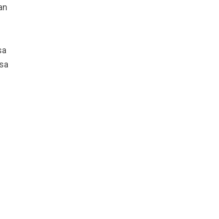
an
sa
 sa