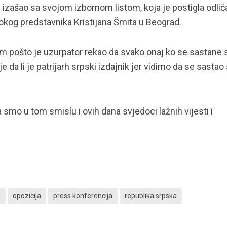
 izašao sa svojom izbornom listom, koja je postigla odlič
sokog predstavnika Kristijana Šmita u Beograd.
em pošto je uzurpator rekao da svako onaj ko se sastane 
 da li je patrijarh srpski izdajnik jer vidimo da se sastao
 smo u tom smislu i ovih dana svjedoci lažnih vijesti i
a
opozicija
press konferencija
republika srpska