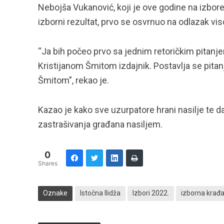
Nebojša Vukanović, koji je ove godine na izbore
izborni rezultat, prvo se osvrnuo na odlazak vi
“Ja bih počeo prvo sa jednim retoričkim pitanj
Kristijanom Šmitom izdajnik. Postavlja se pitanje
Šmitom”, rekao je.
Kazao je kako sve uzurpatore hrani nasilje te da
zastrašivanja građana nasiljem.
0
Shares
Oznake
Istočna Ilidža
Izbori 2022.
izborna krađ