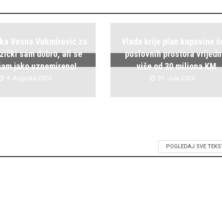
ka Vesna Vukmirović za
Vlada krije plan kupovine š
zički sam dobro, ali se
poslovnih prostora vrijedn
ćam jako uznemireno!
više od 30 miliona KM
4. Avgusta 2026.
31. Jula 2026.
POGLEDAJ SVE TEKS