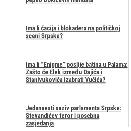
Ima li ćacija i blokadera na političkoj
sceni Srpske?
Ima li “Enigme” poslije batina u Palama:
Zašto će Elek između Đajića i
Stanivukovića izabrati Vučića?
Jedanaesti saziv parlamenta Srpske:
Stevandićev teror i posebna
zasjedanja