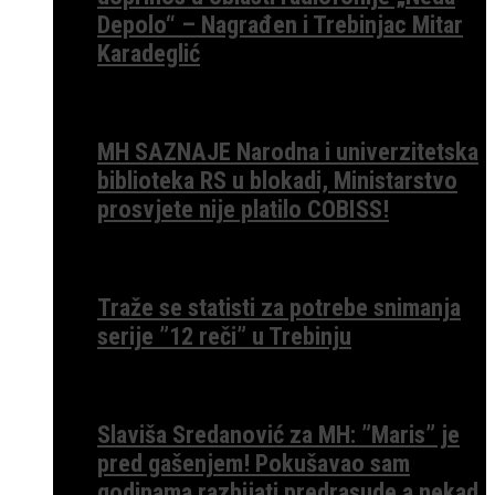
Depolo“ – Nagrađen i Trebinjac Mitar
Karadeglić
MH SAZNAJE Narodna i univerzitetska
biblioteka RS u blokadi, Ministarstvo
prosvjete nije platilo COBISS!
Traže se statisti za potrebe snimanja
serije ”12 reči” u Trebinju
Slaviša Sredanović za MH: ”Maris” je
pred gašenjem! Pokušavao sam
godinama razbijati predrasude a nekad