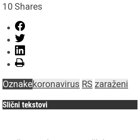
10
Shares
Oznake
koronavirus
RS
zaraženi
Slični tekstovi