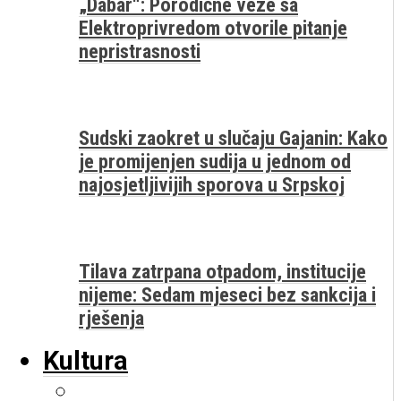
„Dabar“: Porodične veze sa
Elektroprivredom otvorile pitanje
nepristrasnosti
Sudski zaokret u slučaju Gajanin: Kako
je promijenjen sudija u jednom od
najosjetljivijih sporova u Srpskoj
Tilava zatrpana otpadom, institucije
nijeme: Sedam mjeseci bez sankcija i
rješenja
Kultura