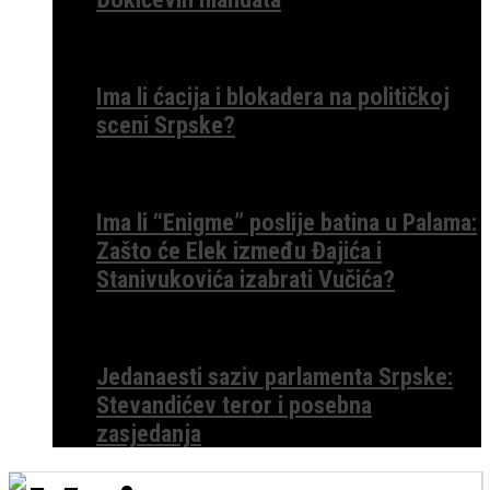
Ima li ćacija i blokadera na političkoj
sceni Srpske?
Ima li “Enigme” poslije batina u Palama:
Zašto će Elek između Đajića i
Stanivukovića izabrati Vučića?
Jedanaesti saziv parlamenta Srpske:
Stevandićev teror i posebna
zasjedanja