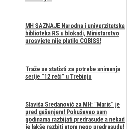
MH SAZNAJE Narodna i univerzitetska
biblioteka RS u blokadi, Ministarstvo
prosvjete nije platilo COBISS!
Traže se statisti za potrebe snimanja
serije ”12 reči” u Trebinju
Slaviša Sredanović za MH: ”Maris” je
pred gašenjem! Pokušavao sam
godinama razbijati predrasude a nekad
je lakše razbiti atom nego predrasudu!