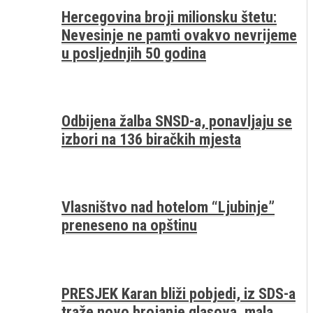
Hercegovina broji milionsku štetu:
Nevesinje ne pamti ovakvo nevrijeme
u posljednjih 50 godina
Odbijena žalba SNSD-a, ponavljaju se
izbori na 136 biračkih mjesta
Vlasništvo nad hotelom “Ljubinje”
preneseno na opštinu
PRESJEK Karan bliži pobjedi, iz SDS-a
traže novo brojanje glasova, mala