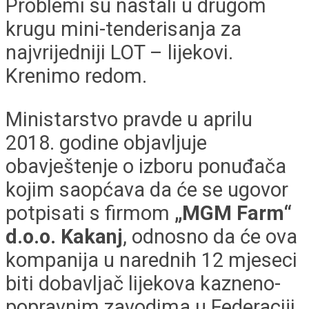
Problemi su nastali u drugom
krugu mini-tenderisanja za
najvrijedniji LOT – lijekovi.
Krenimo redom.
Ministarstvo pravde u aprilu
2018. godine objavljuje
obavještenje o izboru ponuđača
kojim saopćava da će se ugovor
potpisati s firmom
„MGM Farm“
d.o.o. Kakanj
, odnosno da će ova
kompanija u narednih 12 mjeseci
biti dobavljač lijekova kazneno-
popravnim zavodima u Federaciji