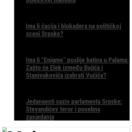
Ima li ćacija i blokadera na političkoj
sceni Srpske?
Ima li “Enigme” poslije batina u Palama:
Zašto će Elek između Đajića i
Stanivukovića izabrati Vučića?
Jedanaesti saziv parlamenta Srpske:
Stevandićev teror i posebna
zasjedanja