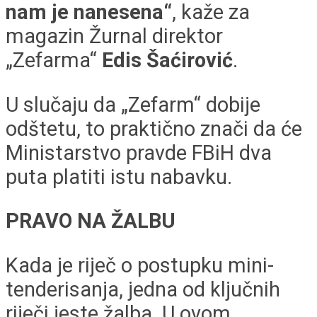
nam je nanesena“
, kaže za
magazin Žurnal direktor
„Zefarma“
Edis Šaćirović
.
U slučaju da „Zefarm“ dobije
odštetu, to praktično znači da će
Ministarstvo pravde FBiH dva
puta platiti istu nabavku.
PRAVO NA ŽALBU
Kada je riječ o postupku mini-
tenderisanja, jedna od ključnih
riječi jeste žalba. U ovom