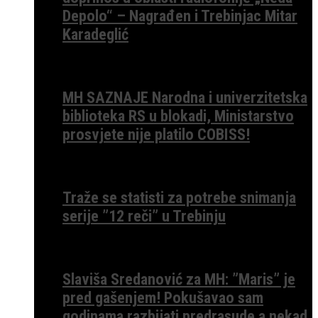
Depolo“ – Nagrađen i Trebinjac Mitar
Karadeglić
MH SAZNAJE Narodna i univerzitetska
biblioteka RS u blokadi, Ministarstvo
prosvjete nije platilo COBISS!
Traže se statisti za potrebe snimanja
serije ”12 reči” u Trebinju
Slaviša Sredanović za MH: ”Maris” je
pred gašenjem! Pokušavao sam
godinama razbijati predrasude a nekad