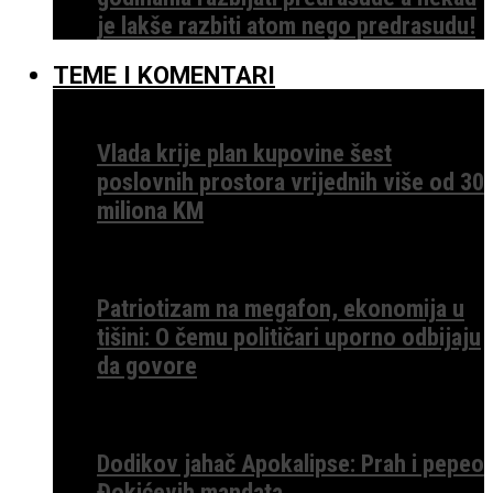
je lakše razbiti atom nego predrasudu!
TEME I KOMENTARI
Vlada krije plan kupovine šest
poslovnih prostora vrijednih više od 30
miliona KM
Patriotizam na megafon, ekonomija u
tišini: O čemu političari uporno odbijaju
da govore
Dodikov jahač Apokalipse: Prah i pepeo
Đokićevih mandata