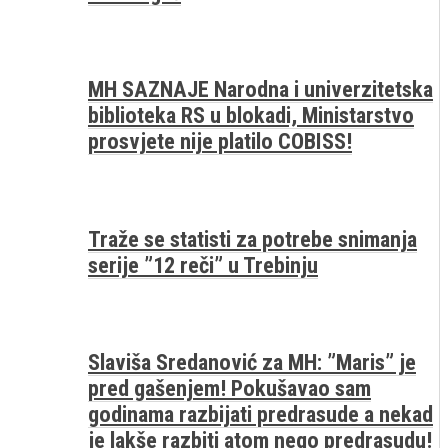
MH SAZNAJE Narodna i univerzitetska
biblioteka RS u blokadi, Ministarstvo
prosvjete nije platilo COBISS!
Traže se statisti za potrebe snimanja
serije ”12 reči” u Trebinju
Slaviša Sredanović za MH: ”Maris” je
pred gašenjem! Pokušavao sam
godinama razbijati predrasude a nekad
je lakše razbiti atom nego predrasudu!