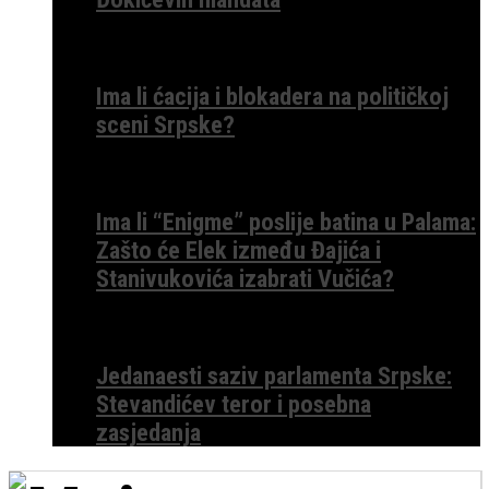
Ima li ćacija i blokadera na političkoj
sceni Srpske?
Ima li “Enigme” poslije batina u Palama:
Zašto će Elek između Đajića i
Stanivukovića izabrati Vučića?
Jedanaesti saziv parlamenta Srpske:
Stevandićev teror i posebna
zasjedanja