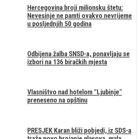
Hercegovina broji milionsku štetu:
Nevesinje ne pamti ovakvo nevrijeme
u posljednjih 50 godina
Odbijena žalba SNSD-a, ponavljaju se
izbori na 136 biračkih mjesta
Vlasništvo nad hotelom “Ljubinje”
preneseno na opštinu
PRESJEK Karan bliži pobjedi, iz SDS-a
traže novo brojanje glasova, mala