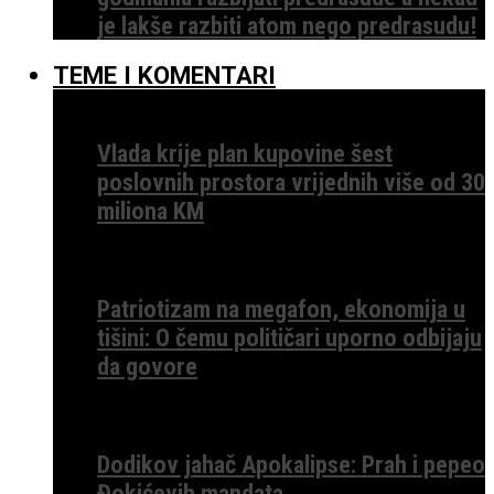
je lakše razbiti atom nego predrasudu!
TEME I KOMENTARI
Vlada krije plan kupovine šest
poslovnih prostora vrijednih više od 30
miliona KM
Patriotizam na megafon, ekonomija u
tišini: O čemu političari uporno odbijaju
da govore
Dodikov jahač Apokalipse: Prah i pepeo
Đokićevih mandata