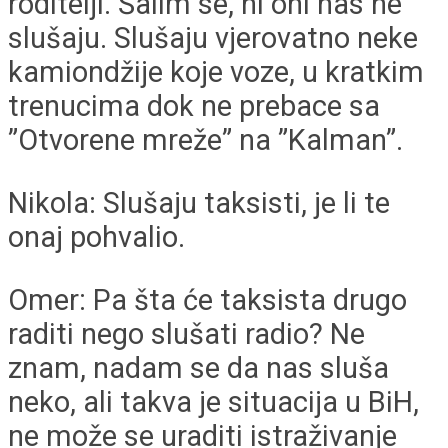
roditelji. Šalim se, ni oni nas ne
slušaju. Slušaju vjerovatno neke
kamiondžije koje voze, u kratkim
trenucima dok ne prebace sa
”Otvorene mreže” na ”Kalman”.
Nikola: Slušaju taksisti, je li te
onaj pohvalio.
Omer: Pa šta će taksista drugo
raditi nego slušati radio? Ne
znam, nadam se da nas sluša
neko, ali takva je situacija u BiH,
ne može se uraditi istraživanje