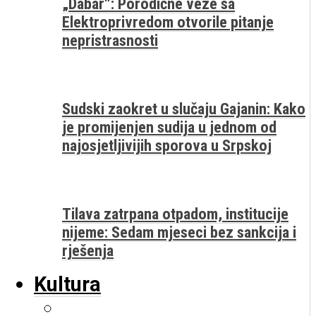
„Dabar“: Porodične veze sa
Elektroprivredom otvorile pitanje
nepristrasnosti
Sudski zaokret u slučaju Gajanin: Kako
je promijenjen sudija u jednom od
najosjetljivijih sporova u Srpskoj
Tilava zatrpana otpadom, institucije
nijeme: Sedam mjeseci bez sankcija i
rješenja
Kultura