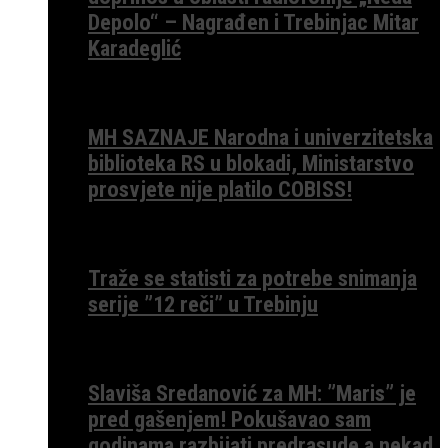
Depolo“ – Nagrađen i Trebinjac Mitar
Karadeglić
MH SAZNAJE Narodna i univerzitetska
biblioteka RS u blokadi, Ministarstvo
prosvjete nije platilo COBISS!
Traže se statisti za potrebe snimanja
serije ”12 reči” u Trebinju
Slaviša Sredanović za MH: ”Maris” je
pred gašenjem! Pokušavao sam
godinama razbijati predrasude a nekad