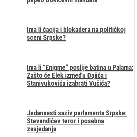
Ima li ćacija i blokadera na političkoj
sceni Srpske?
Ima li “Enigme” poslije batina u Palama:
Zašto će Elek između Đajića i
Stanivukovića izabrati Vučića?
Jedanaesti saziv parlamenta Srpske:
Stevandićev teror i posebna
zasjedanja