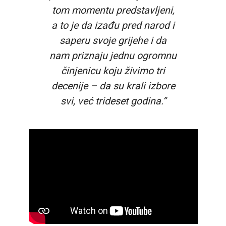
tom momentu predstavljeni,
a to je da izađu pred narod i
saperu svoje grijehe i da
nam priznaju jednu ogromnu
činjenicu koju živimo tri
decenije – da su krali izbore
svi, već trideset godina.”