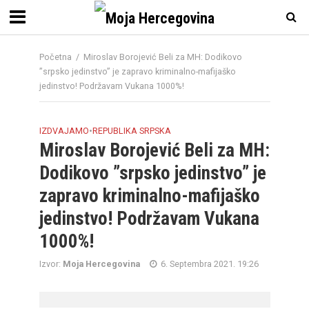
Početna
/
Miroslav Borojević Beli za MH: Dodikovo
”srpsko jedinstvo” je zapravo kriminalno-mafijaško
jedinstvo! Podržavam Vukana 1000%!
IZDVAJAMO
•
REPUBLIKA SRPSKA
Miroslav Borojević Beli za MH:
Dodikovo ”srpsko jedinstvo” je
zapravo kriminalno-mafijaško
jedinstvo! Podržavam Vukana
1000%!
Izvor:
Moja Hercegovina
6. Septembra 2021. 19:26