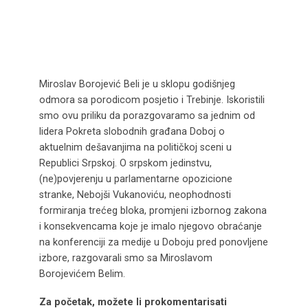
Miroslav Borojević Beli je u sklopu godišnjeg
odmora sa porodicom posjetio i Trebinje. Iskoristili
smo ovu priliku da porazgovaramo sa jednim od
lidera Pokreta slobodnih građana Doboj o
aktuelnim dešavanjima na političkoj sceni u
Republici Srpskoj. O srpskom jedinstvu,
(ne)povjerenju u parlamentarne opozicione
stranke, Nebojši Vukanoviću, neophodnosti
formiranja trećeg bloka, promjeni izbornog zakona
i konsekvencama koje je imalo njegovo obraćanje
na konferenciji za medije u Doboju pred ponovljene
izbore, razgovarali smo sa Miroslavom
Borojevićem Belim.
Za početak, možete li prokomentarisati