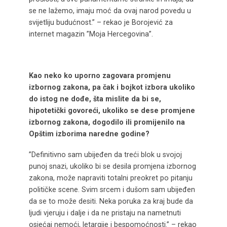
se ne lažemo, imaju moć da ovaj narod povedu u
svijetliju budućnost.” – rekao je Borojević za
internet magazin ”Moja Hercegovina”.
Kao neko ko uporno zagovara promjenu
izbornog zakona, pa čak i bojkot izbora ukoliko
do istog ne dođe, šta mislite da bi se,
hipotetički govoreći, ukoliko se dese promjene
izbornog zakona, dogodilo ili promijenilo na
Opštim izborima naredne godine?
”Definitivno sam ubijeđen da treći blok u svojoj
punoj snazi, ukoliko bi se desila promjena izbornog
zakona, može napraviti totalni preokret po pitanju
političke scene. Svim srcem i dušom sam ubijeđen
da se to može desiti. Neka poruka za kraj bude da
ljudi vjeruju i dalje i da ne pristaju na nametnuti
osjećaj nemoći, letargije i bespomoćnosti.” – rekao