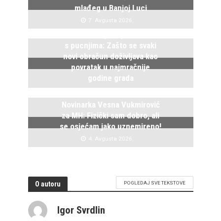
mlađeg u Banjoj Luci
7. Avgusta 2026.
Istočno Sarajevo ponovo živi
s pucnjima: Zašto se svaki
novi obračun doživljava kao
povratak u najmračnije
godine grada
5. Avgusta 2026.
Novinarka Vesna Vukmirović
za MH: Fizički sam dobro, ali
se osjećam jako uznemireno!
4. Avgusta 2026.
O autoru
POGLEDAJ SVE TEKSTOVE
Igor Svrdlin