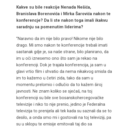
Kakve su bile reakcije Nenada Nešića,
Branislava Borenovića i Mirka Šarovića nakon te
konferencje? Da li ste nakon toga imali ikakvu
saradnju sa pomenutim liderima?
”Naravno da im nije bilo pravo! Nikome nije bilo
drago. Mi smo nakon te konferencije trebali imati
sastanak gdje je, sa naše strane, bilo planirano, da
im u oči iznesemo ono što sam ja rekao na
konferenciji. Dok je trajala konferencija, ja sam u
glavi vrtio film i shvatio da nema nikakvog smisla da
im to kažemo u četiri zida, tako da sam u
momentu prelomio i odlučio da to kažem široj
javnosti. Ne znam koliko se sjećaš, na toj
konferenciji su bile sve bosanskohercegovačke
televizije i niko to nije prenio, jedino je Federalna
televizija to prenijela ali tek kada su saznali da se to
desilo, a onda smo mi i gostovali na toj televiziji, pa
su u sklopu te emisije emitovali taj dio sa