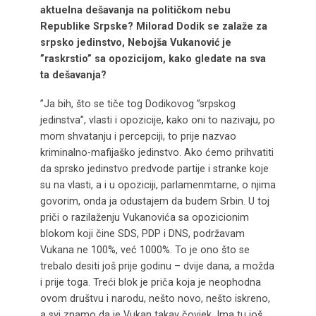
aktuelna dešavanja na političkom nebu
Republike Srpske? Milorad Dodik se zalaže za
srpsko jedinstvo, Nebojša Vukanović je
”raskrstio” sa opozicijom, kako gledate na sva
ta dešavanja?
”Ja bih, što se tiče tog Dodikovog ”srpskog
jedinstva”, vlasti i opozicije, kako oni to nazivaju, po
mom shvatanju i percepciji, to prije nazvao
kriminalno-mafijaško jedinstvo. Ako ćemo prihvatiti
da sprsko jedinstvo predvode partije i stranke koje
su na vlasti, a i u opoziciji, parlamenmtarne, o njima
govorim, onda ja odustajem da budem Srbin. U toj
priči o razilaženju Vukanovića sa opozicionim
blokom koji čine SDS, PDP i DNS, podržavam
Vukana ne 100%, već 1000%. To je ono što se
trebalo desiti još prije godinu – dvije dana, a možda
i prije toga. Treći blok je priča koja je neophodna
ovom društvu i narodu, nešto novo, nešto iskreno,
a svi znamo da je Vukan takav čovjek. Ima tu još