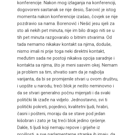
konferencije. Nakon mog izlaganja na konferenciji,
dogovoreni sastanak se nije desio, Šarović je istog
momenta nakon konferencije izašao, čovjek se nije
pozdravio sa nama. Borenović i Nešić jesu sjeli za
sto ali nekih pet minuta, nije im bilo drago niti se u
tih pet minuta razgovaralo o bitnim stvarima. Od
tada nemamo nikakav kontakt sa njima, doduše,
nismo imali ni prije toga neki direktni kontakt,
međutim sada ne postoji nikakva opcija saradnje i
kontakta sa njima, što je meni sasvim okej. Nemam
ja problem sa tim, shvatio sam da je najbolja
varijanta, da bi se promijenile stvari u ovom društvu,
i uopšte u narodu, treći blok je nešto neminovno i
da se stvari generalno počnu mijenjati i da svaki
politički lik izađe na vidjelo. Jednostavno, svi ti
politički pokreti, pojedinci, kvalitetni ljudi, hrabri,
časni i pošteni, moraju da se stave pod jedan
kišobran i zato je taj treći blok jedino rješenje.
Dakle, ti ljudi koji nemaju repove i grijehe iz
prošlosti, a sve parlamentarne stranke ih imaju, da