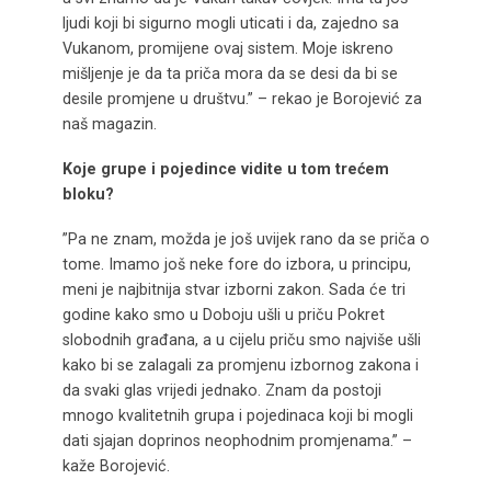
ljudi koji bi sigurno mogli uticati i da, zajedno sa
Vukanom, promijene ovaj sistem. Moje iskreno
mišljenje je da ta priča mora da se desi da bi se
desile promjene u društvu.” – rekao je Borojević za
naš magazin.
Koje grupe i pojedince vidite u tom trećem
bloku?
”Pa ne znam, možda je još uvijek rano da se priča o
tome. Imamo još neke fore do izbora, u principu,
meni je najbitnija stvar izborni zakon. Sada će tri
godine kako smo u Doboju ušli u priču Pokret
slobodnih građana, a u cijelu priču smo najviše ušli
kako bi se zalagali za promjenu izbornog zakona i
da svaki glas vrijedi jednako. Znam da postoji
mnogo kvalitetnih grupa i pojedinaca koji bi mogli
dati sjajan doprinos neophodnim promjenama.” –
kaže Borojević.