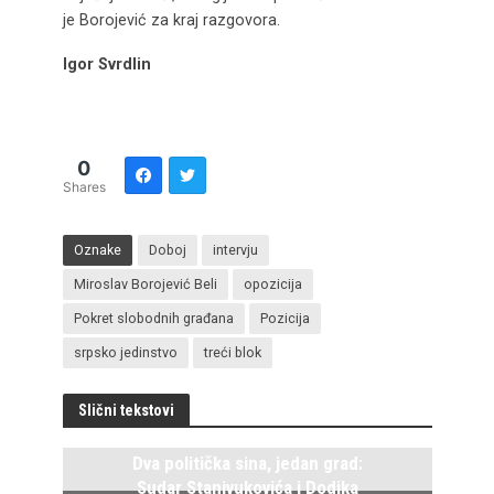
je Borojević za kraj razgovora.
Igor Svrdlin
0
Shares
Oznake
Doboj
intervju
Miroslav Borojević Beli
opozicija
Pokret slobodnih građana
Pozicija
srpsko jedinstvo
treći blok
Slični tekstovi
Dva politička sina, jedan grad:
Sudar Stanivukovića i Dodika