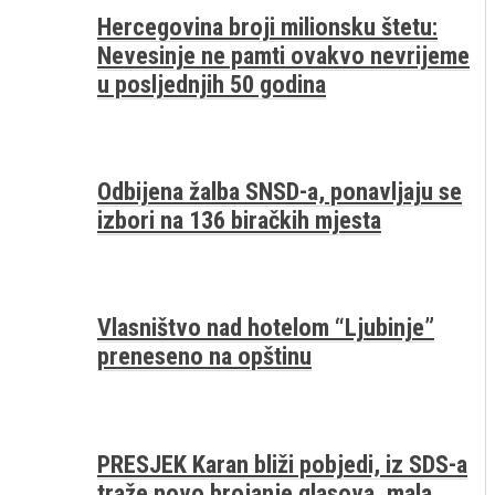
Hercegovina broji milionsku štetu:
Nevesinje ne pamti ovakvo nevrijeme
u posljednjih 50 godina
Odbijena žalba SNSD-a, ponavljaju se
izbori na 136 biračkih mjesta
Vlasništvo nad hotelom “Ljubinje”
preneseno na opštinu
PRESJEK Karan bliži pobjedi, iz SDS-a
traže novo brojanje glasova, mala