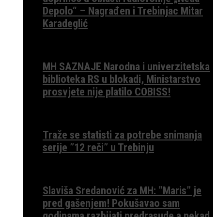
Depolo“ – Nagrađen i Trebinjac Mitar
Karadeglić
MH SAZNAJE Narodna i univerzitetska
biblioteka RS u blokadi, Ministarstvo
prosvjete nije platilo COBISS!
Traže se statisti za potrebe snimanja
serije ”12 reči” u Trebinju
Slaviša Sredanović za MH: ”Maris” je
pred gašenjem! Pokušavao sam
godinama razbijati predrasude a nekad