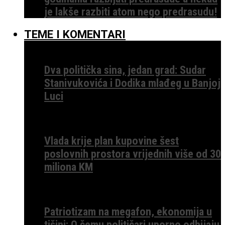
je lakše razbiti atom nego predrasudu!
TEME I KOMENTARI
Dva politička sina, jedan grad: Sudar
Stanivukovića i Dodika mlađeg u Banjoj
Luci
Vlada krije plan kupovine šest
poslovnih prostora vrijednih više od 30
miliona KM
Patriotizam na megafon, ekonomija u
tišini: O čemu političari uporno odbijaju