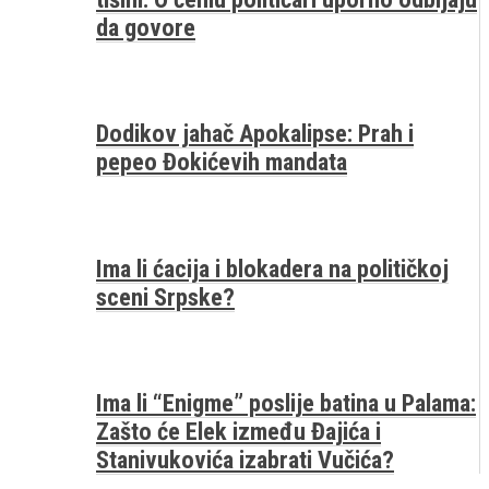
da govore
Dodikov jahač Apokalipse: Prah i
pepeo Đokićevih mandata
Ima li ćacija i blokadera na političkoj
sceni Srpske?
Ima li “Enigme” poslije batina u Palama:
Zašto će Elek između Đajića i
Stanivukovića izabrati Vučića?