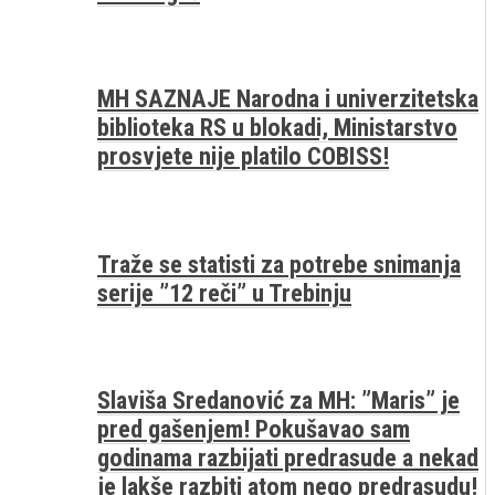
MH SAZNAJE Narodna i univerzitetska
biblioteka RS u blokadi, Ministarstvo
prosvjete nije platilo COBISS!
Traže se statisti za potrebe snimanja
serije ”12 reči” u Trebinju
Slaviša Sredanović za MH: ”Maris” je
pred gašenjem! Pokušavao sam
godinama razbijati predrasude a nekad
je lakše razbiti atom nego predrasudu!