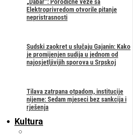
„Dabar“: Porodične veze sa
Elektroprivredom otvorile pitanje
nepristrasnosti
Sudski zaokret u slučaju Gajanin: Kako
je promijenjen sudija u jednom od
najosjetljivijih sporova u Srpskoj
Tilava zatrpana otpadom, institucije
nijeme: Sedam mjeseci bez sankcija i
rješenja
Kultura