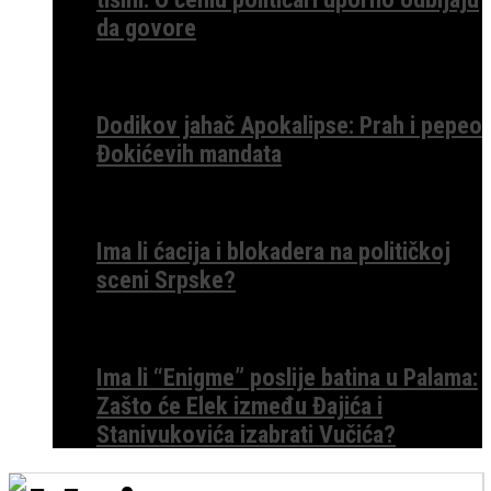
da govore
Dodikov jahač Apokalipse: Prah i pepeo
Đokićevih mandata
Ima li ćacija i blokadera na političkoj
sceni Srpske?
Ima li “Enigme” poslije batina u Palama:
Zašto će Elek između Đajića i
Stanivukovića izabrati Vučića?